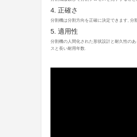
4. 正確さ
分割機は分割方向を正確に決定できます, 分
5. 適用性
分割機の人間化された形状設計と耐久性のある
スと長い耐用年数.