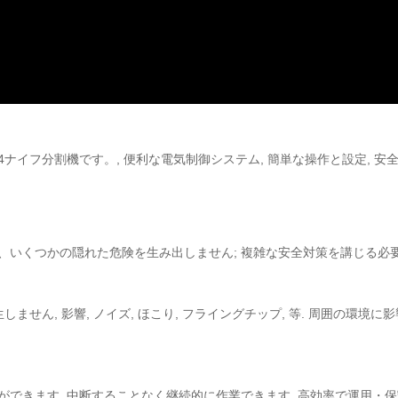
イフ分割機です。, 便利な電気制御システム, 簡単な操作と設定, 安全
、いくつかの隠れた危険を生み出しません; 複雑な安全対策を講じる必要
ません, 影響, ノイズ, ほこり, フライングチップ, 等. 周囲の環境に
できます, 中断することなく継続的に作業できます, 高効率で運用・保