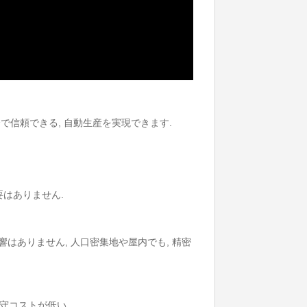
で信頼できる, 自動生産を実現できます.
はありません.
影響はありません, 人口密集地や屋内でも, 精密
守コストが低い.