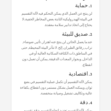
1. حماية
لن ينتج عن العمل الذي يمكن التحكم فيه لآلة التقسيم
في البيئة الهيدروليكية الثابتة بعض المخاطر الخفية; لا
يحتاج إلى اتخاذ تدابير سلامة معقدة.
2. صديق للبيئة
عندما يعمل الخائن, لن ينتج عنه اهتزاز, تأثير, ضوضاء,
تراب, رقائق الطيران, إلخ. لا تتأثر البيئة المحيطة, حتى
في المناطق ذات الكثافة السكانية العالية أو في
الداخل, وبجوار المعدات الدقيقة, يمكن أن تعمل دون
انقطاع.
3. اقتصادية
يمكن لآلة التقسيم أن تكمل عملية التقسيم في بضع
ثوان, ويمكنه العمل بشكل مستمر دون انقطاع, بكفاءة
عالية وتكاليف تشغيل وصيانة منخفضة.
4. دقة
يمكن لآلة التقسيم تحديد اتجاه التقسيم بدقة, تقسيم