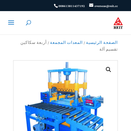
008613811437192
overseas@reit.cc
الصفحة الرئيسية
/
المعدات المجمعة
/ أربعة سكاكين
تقسيم آلة