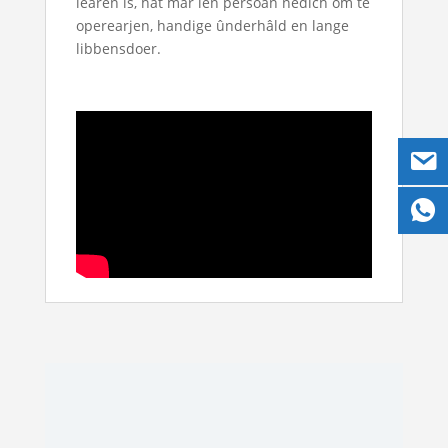
learen is, hat mar ien persoan nedich om te
operearjen, handige ûnderhâld en lange
libbensdoer.