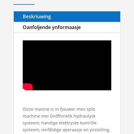
Beskriuwing
Oanfoljende ynformaasje
Dizze masine is in fjouwer-mes split
machine mei ûnôfhinklik hydraulysk
systeem, handige elektryske kontrôle
systeem, ienfâldige operaasje en ynstelling,