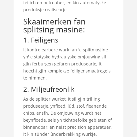
feilich en betrouber, en kin automatyske
produksje realisearje.
Skaaimerken fan
splitsing masine:
1. Feiligens
It kontrolearbere wurk fan 'e splitmasjine
yn' e statyske hydraulyske omjouwing sil
gjin ferburgen gefaren produsearje; it
hoecht gjin komplekse feiligensmaatregels
te nimmen.
2. Miljeufreonlik
As de splitter wurket, it sil gjin trilling
produsearje, ynfloed, lûd, stof, fleanende
chips, ensfh. De omjouwing wurdt net
beynfloede, sels yn tichtbefolke gebieten of
binnendoar, en neist precision apparatuer,
it kin sûnder ûnderbrekking wurkje.