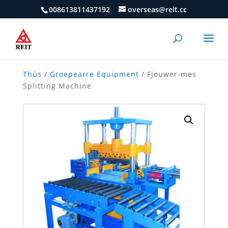
008613811437192
overseas@reit.cc
Thús
/
Groepearre Equipment
/ Fjouwer-mes
Splitting Machine