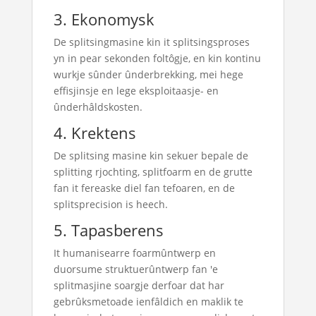
3. Ekonomysk
De splitsingmasine kin it splitsingsproses
yn in pear sekonden foltôgje, en kin kontinu
wurkje sûnder ûnderbrekking, mei hege
effisjinsje en lege eksploitaasje- en
ûnderhâldskosten.
4. Krektens
De splitsing masine kin sekuer bepale de
splitting rjochting, splitfoarm en de grutte
fan it fereaske diel fan tefoaren, en de
splitsprecision is heech.
5. Tapasberens
It humanisearre foarmûntwerp en
duorsume struktuerûntwerp fan 'e
splitmasjine soargje derfoar dat har
gebrûksmetoade ienfâldich en maklik te