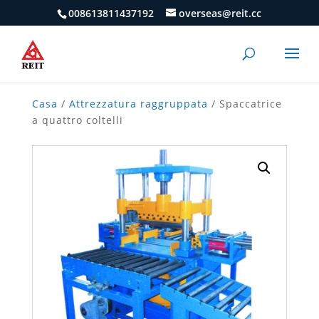
008613811437192
overseas@reit.cc
Casa
/
Attrezzatura raggruppata
/ Spaccatrice
a quattro coltelli