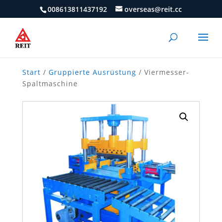
008613811437192
overseas@reit.cc
Start
/
Gruppierte Ausrüstung
/ Viermesser-
Spaltmaschine