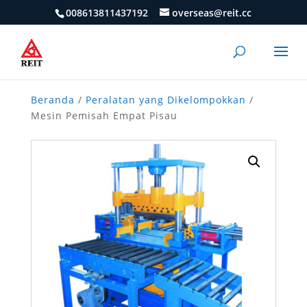
008613811437192
overseas@reit.cc
Beranda
/
Peralatan yang Dikelompokkan
/
Mesin Pemisah Empat Pisau