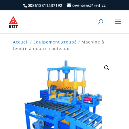
008613811437192
overseas@reit.cc
Accueil
/
Équipement groupé
/ Machine à
fendre à quatre couteaux