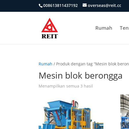
008613811437192
overseas@reit.cc
Rumah
Ten
Rumah
/ Produk dengan tag “Mesin blok bero
Mesin blok berongga
Menampilkan semua 3 hasil