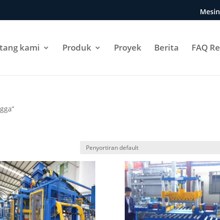
Mesin
tang kami
Produk
Proyek
Berita
FAQ Re
ngga”