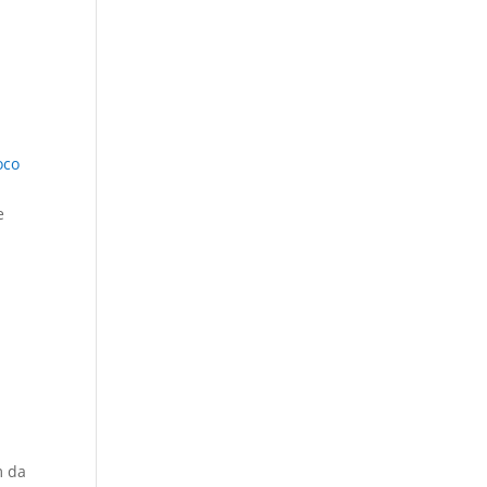
oco
e
m da