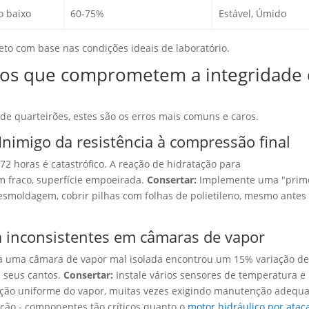
o baixo
60-75%
Estável, Úmido
eto com base nas condições ideais de laboratório.
rros que comprometem a integridade
e quarteirões, estes são os erros mais comuns e caros.
nimigo da resistência à compressão final
 72 horas é catastrófico. A reação de hidratação para
 fraco, superfície empoeirada.
Consertar:
Implemente uma "prim
esmoldagem, cobrir pilhas com folhas de polietileno, mesmo antes
a inconsistentes em câmaras de vapor
a uma câmara de vapor mal isolada encontrou um 15%
variação d
e seus cantos
.
Consertar:
Instale vários sensores de temperatura e
uição uniforme do vapor, muitas vezes exigindo manutenção adequ
ação - componentes tão críticos quanto o
motor hidráulico por atac