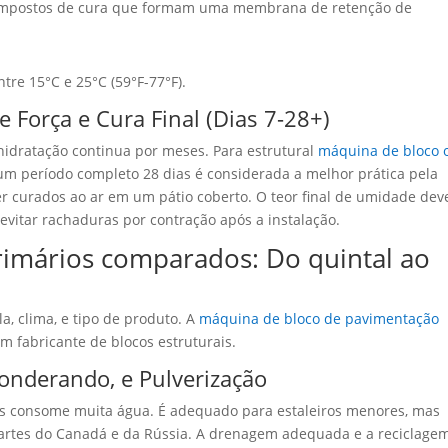
 compostos de cura que formam uma membrana de retenção de
re 15°C e 25°C (59°F-77°F).
 Força e Cura Final (Dias 7-28+)
hidratação continua por meses. Para estrutural
máquina de bloco 
 período completo 28 dias é considerada a melhor prática pela
r curados ao ar em um pátio coberto. O teor final de umidade dev
evitar rachaduras por contração após a instalação.
rimários comparados: Do quintal ao
, clima, e tipo de produto. A
máquina de bloco de pavimentação
 fabricante de blocos estruturais.
onderando, e Pulverização
mas consome muita água.
É adequado para estaleiros menores, mas
artes do Canadá e da Rússia
. A drenagem adequada e a reciclage