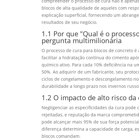
compreender o processo de cura não é apenas u
blocos de alta qualidade de aqueles com resp
explicação superficial, fornecendo um abrange
resultados de seu negócio.
1.1 Por que "Qual é o process
pergunta multimilionária
O processo de cura para blocos de concreto 
facilitar a hidratação contínua do cimento ap
químico ativo. Para cada 10% deficiência na um
50%. Ao adquirir de um fabricante,
seu protoc
ciclos de congelamento e descongelamento n
durabilidade a longo prazo nos invernos russo
1.2 O impacto de alto risco da
Negligenciar as especificidades da cura pode
rejeitadas, e reputação da marca comprometi
pode alcançar mais 95% de sua força potenci
diferença determina a capacidade de carga, e
blocos comandam.