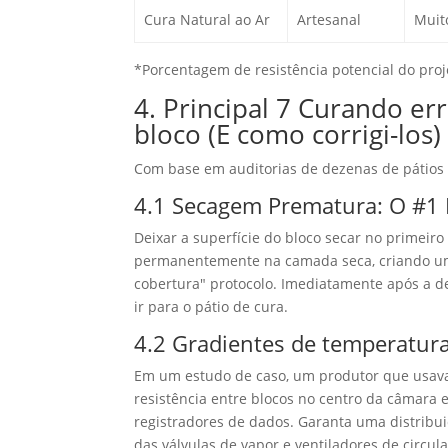
Cura Natural ao Ar
Artesanal
Muit
*Porcentagem de resistência potencial do proj
4. Principal 7 Curando e
bloco (E como corrigi-los)
Com base em auditorias de dezenas de pátios d
4.1 Secagem Prematura: O #1 I
Deixar a superfície do bloco secar no primeiro
permanentemente na camada seca, criando um
cobertura" protocolo. Imediatamente após a d
ir para o pátio de cura.
4.2 Gradientes de temperatur
Em um estudo de caso, um produtor que usav
resistência entre blocos no centro da câmara 
registradores de dados. Garanta uma distrib
das válvulas de vapor e ventiladores de circul