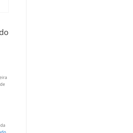
 do
eira
 de
e
ada
ado