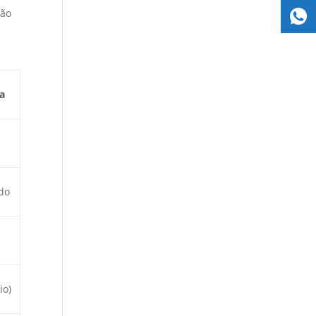
rão
a
do
io)