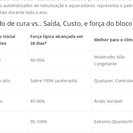
as automatizados de nebulização e aquecedores, representa o pad
 lote durante todo o ano.
 de cura vs.. Saída, Custo, e força do bloco
 Inicial
Força típica alcançada em
Melhor para o clim
tivo
28 dias*
Moderado, Não
o
90-95%
Congelante
 alto
Sobre 100% (acelerado)
Qualquer, Controla
o
85-90%
Árido, Variável
95-100%
Extremo (Quente/Fr