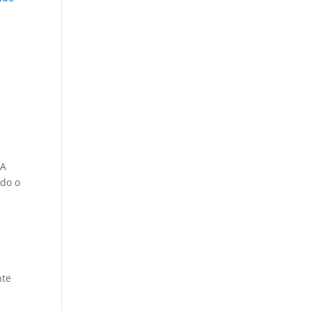
 A
ndo o
é
nte