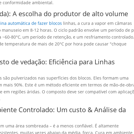
 e conformidade ambiental.
ada):
A escolha do produtor de alto volume
na automática de fazer blocos
linhas, a cura a vapor em câmaras
ao manuseio em 8-12 horas. O ciclo padrão envolve um período de p
 ~60-80°C, um período de retenção, e um resfriamento controlado
 de temperatura de mais de 20°C por hora pode causar "choque
o de vedação: Eficiência para Linhas
são pulverizados nas superfícies dos blocos. Eles formam uma
em mais 90%. Este é um método eficiente em termos de mão-de-obr
e em regiões áridas. O composto deve ser compatível com aplicaç
.
biente Controlado: Um custo & Análise da
 em uma área sombreada – é a menos confiável.
É altamente
sistentes
, muitas vezes abaixo da média, força. Cura em ambiente