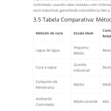
controlado, usando salas isoladas com sistem
ouro industrial, garantindo consistência lote a
3.5 Tabela Comparativa: Método
Custo
Método de cura
Escala ideal
Rela
Pequeno-
Lagoa de água
Baix
Médio
Grande,
Cura a vapor
Muito
Industrial
Composto de
Médio
Médi
Membrana
Ambiente
Médio-Grande
Alto
Controlado