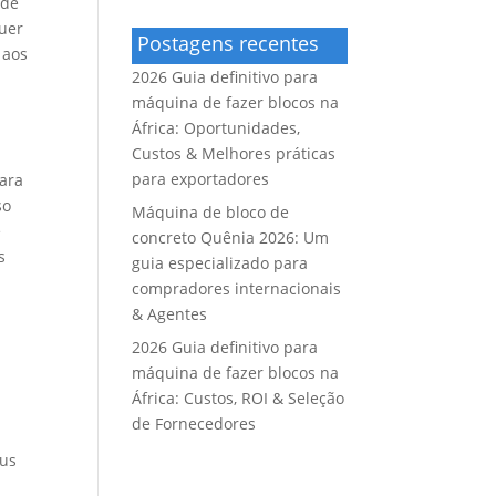
 de
quer
Postagens recentes
 aos
2026 Guia definitivo para
máquina de fazer blocos na
África: Oportunidades,
Custos & Melhores práticas
para exportadores
ara
so
Máquina de bloco de
é
concreto Quênia 2026: Um
s
guia especializado para
compradores internacionais
& Agentes
2026 Guia definitivo para
máquina de fazer blocos na
África: Custos, ROI & Seleção
de Fornecedores
eus