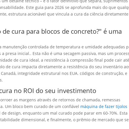
m detalhe técnico – é o fator definitivo que separa
, suprimentos
onsabilidade. Este guia para 2026 se aprofunda mais do que qual
nte, estrutura acionável que vincula a cura da ciência diretamente
o de cura para blocos de concreto?" é uma
é a manutenção controlada de temperatura e umidade adequadas p
ós a presa inicial.. Esta não é uma secagem passiva, mas um proces
idade de cura ideal, a resistência à compressão final pode cair at
olo de cura impacta diretamente a resistência do seu inventário ao
o Canadá
, integridade estrutural nos EUA. códigos de construção, e
s.
 cura no ROI do seu investimento
 corroer as margens através de retornos de chamada, remessas
da. Um bloco bem curado de um confiável
máquina de fazer tijolos
al de design, enquanto um mal curado pode parar em 60-70%. Esta
stabilidade dimensional, e finalmente, o prêmio de mercado que s