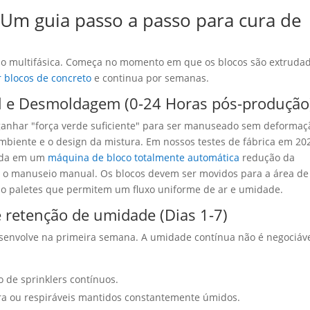
 Um guia passo a passo para cura de
ão multifásica. Começa no momento em que os blocos são extruda
 blocos de concreto
e continua por semanas.
ial e Desmoldagem (0-24 Horas pós-produção
 ganhar "força verde suficiente" para ser manuseado sem deformaç
mbiente e o design da mistura. Em nossos testes de fábrica em 20
ada em um
máquina de bloco totalmente automática
redução da
m o manuseio manual. Os blocos devem ser movidos para a área de
o paletes que permitem um fluxo uniforme de ar e umidade.
de retenção de umidade (Dias 1-7)
envolve na primeira semana. A umidade contínua não é negociáve
 de sprinklers contínuos.
a ou respiráveis ​​mantidos constantemente úmidos.