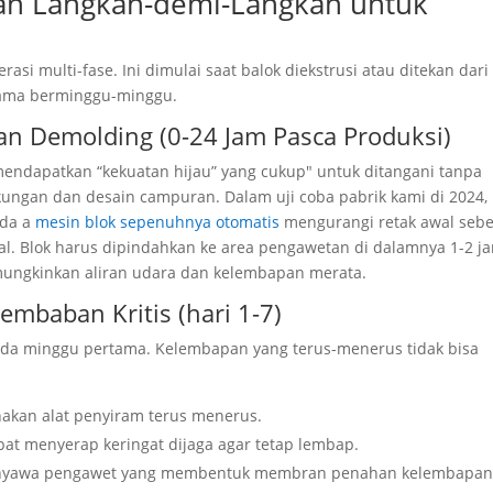
uan Langkah-demi-Langkah untuk
i multi-fase. Ini dimulai saat balok diekstrusi atau ditekan dari
lama berminggu-minggu.
an Demolding (0-24 Jam Pasca Produksi)
 mendapatkan “kekuatan hijau” yang cukup" untuk ditangani tanpa
gkungan dan desain campuran. Dalam uji coba pabrik kami di 2024,
ada a
mesin blok sepenuhnya otomatis
mengurangi retak awal seb
 Blok harus dipindahkan ke area pengawetan di dalamnya 1-2 j
ngkinkan aliran udara dan kelembapan merata.
lembaban Kritis (hari 1-7)
ada minggu pertama. Kelembapan yang terus-menerus tidak bisa
akan alat penyiram terus menerus.
pat menyerap keringat dijaga agar tetap lembap.
u senyawa pengawet yang membentuk membran penahan kelembapan