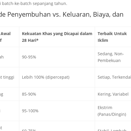
i batch-ke-batch sepanjang tahun.
de Penyembuhan vs. Keluaran, Biaya, dan
 Awal
Kekuatan Khas yang Dicapai dalam
Terbaik Untuk
f
28 Hari*
Iklim
Sedang, Non-
ah
90-95%
Pembekuan
t tinggi
Lebih 100% (dipercepat)
Setiap, Terkendal
ng
85-90%
Kering, Variabel
Ekstrim
i
95-100%
(Panas/Dingin)
t
60-75%
Stabil, Lembab