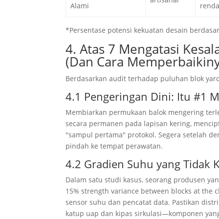
Alami
rend
*Persentase potensi kekuatan desain berdasar
4. Atas 7 Mengatasi Kesa
(Dan Cara Memperbaikiny
Berdasarkan audit terhadap puluhan blok yar
4.1 Pengeringan Dini: Itu #1
Membiarkan permukaan balok mengering terleb
secara permanen pada lapisan kering, menci
"sampul pertama" protokol. Segera setelah de
pindah ke tempat perawatan.
4.2 Gradien Suhu yang Tidak 
Dalam satu studi kasus, seorang produsen y
15%
strength variance between blocks at the 
sensor suhu dan pencatat data. Pastikan dist
katup uap dan kipas sirkulasi—komponen ya