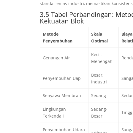
standar emas industri, memastikan konsistens
3.5 Tabel Perbandingan: Meto
Kekuatan Blok
Metode
Skala
Biaya
Penyembuhan
Optimal
Relati
Kecil-
Genangan Air
Rend
Menengah
Besar,
Penyembuhan Uap
Sanga
Industri
Senyawa Membran
Sedang
Seda
Lingkungan
Sedang-
Tingg
Terkendali
Besar
Penyembuhan Udara
Sanga
artisanal