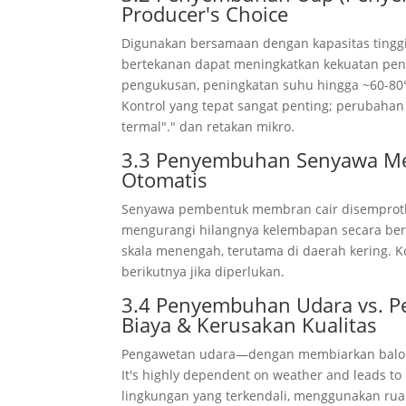
Producer's Choice
Digunakan bersamaan dengan kapasitas tingg
bertekanan dapat meningkatkan kekuatan pena
pengukusan, peningkatan suhu hingga ~60-80°
Kontrol yang tepat sangat penting; perubahan
termal"." dan retakan mikro.
3.3 Penyembuhan Senyawa Memb
Otomatis
Senyawa pembentuk membran cair disemprotk
mengurangi hilangnya kelembapan secara berl
skala menengah, terutama di daerah kering. K
berikutnya jika diperlukan.
3.4 Penyembuhan Udara vs. P
Biaya & Kerusakan Kualitas
Pengawetan udara—dengan membiarkan balok d
It's highly dependent on weather and leads to 
lingkungan yang terkendali, menggunakan rua