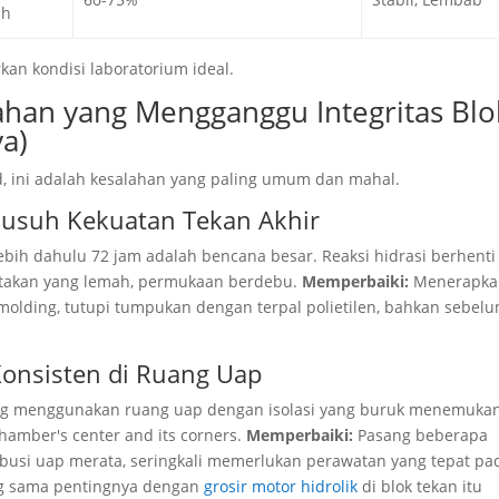
ah
kan kondisi laboratorium ideal.
lahan yang Mengganggu Integritas Blo
a)
d, ini adalah kesalahan yang paling umum dan mahal.
 Musuh Kekuatan Tekan Akhir
ih dahulu 72 jam adalah bencana besar. Reaksi hidrasi berhenti
ptakan yang lemah, permukaan berdebu.
Memperbaiki:
Menerapka
molding, tutupi tumpukan dengan terpal polietilen, bahkan sebel
Konsisten di Ruang Uap
ang menggunakan ruang uap dengan isolasi yang buruk menemuka
chamber's center and its corners
.
Memperbaiki:
Pasang beberapa
ribusi uap merata, seringkali memerlukan perawatan yang tepat pa
ng sama pentingnya dengan
grosir motor hidrolik
di blok tekan itu