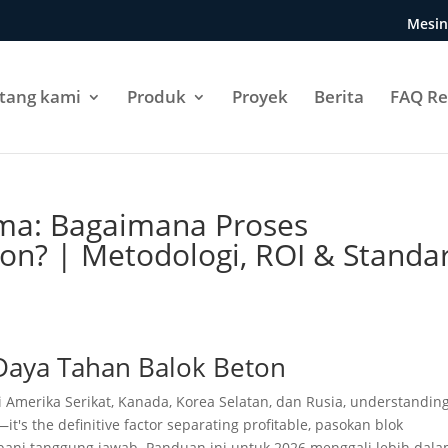
Mesin
tang kami
Produk
Proyek
Berita
FAQ Re
ma: Bagaimana Proses
on? | Metodologi, ROI & Standa
Daya Tahan Balok Beton
i Amerika Serikat, Kanada, Korea Selatan, dan Rusia,
understanding
it's the definitive factor separating profitable
, pasokan blok
bebani tanggung jawab. Panduan ini untuk 2026 menggali lebih dal