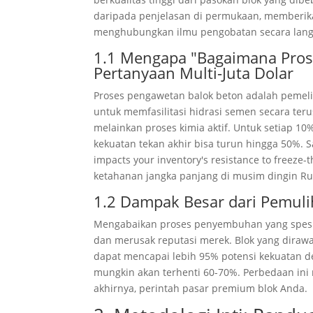
daripada penjelasan di permukaan, memberika
menghubungkan ilmu pengobatan secara langs
1.1 Mengapa "Bagaimana Pros
Pertanyaan Multi-Juta Dolar
Proses pengawetan balok beton adalah pemel
untuk memfasilitasi hidrasi semen secara ter
melainkan proses kimia aktif. Untuk setiap
kekuatan tekan akhir bisa turun hingga 50%.
impacts your inventory's resistance to freeze-
ketahanan jangka panjang di musim dingin Ru
1.2 Dampak Besar dari Pemuli
Mengabaikan proses penyembuhan yang spesifik
dan merusak reputasi merek. Blok yang diraw
dapat mencapai lebih 95% potensi kekuatan d
mungkin akan terhenti 60-70%. Perbedaan ini
akhirnya, perintah pasar premium blok Anda.