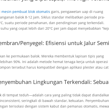
i
mesin pembuat blok otomatis
garis, pengawetan uap di ruang
nganan balok 8-12 jam. Siklus standar melibatkan periode pra-
C, suatu periode penahanan, dan pendinginan yang terkendali.
 suhu yang cepat lebih dari 20°C per jam dapat menyebabkan "kej
ran/Penyegel: Efisiensi untuk Jalur Semi
an ke permukaan balok. Mereka membentuk lapisan tipis yang
ebihan 90%. Ini adalah metode hemat tenaga kerja untuk operasi
ompon tersebut harus kompatibel dengan aplikasi plester atau cat
enyembuhan Lingkungan Terkendali: Sebu
i tempat teduh—adalah cara yang paling tidak dapat diandalka
inconsistent
, seringkali di bawah standar, kekuatan. Penyembuha
ngan terisolasi dengan sistem kabut dan pemanas otomatis, mewak