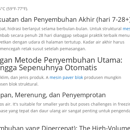
°C (59°F-77°F).
kuatan dan Penyembuhan Akhir (hari 7-28+
t, hidrasi berlanjut selama berbulan-bulan. Untuk struktural
me
mbab secara penuh 28 hari dianggap sebagai praktik terbaik menu
wetkan dengan udara di halaman tertutup. Kadar air akhir harus
mencegah retak susut setelah pemasangan.
engan Metode Penyembuhan Utama:
ingga Sepenuhnya Otomatis
klim, dan jenis produk. A
mesin paver blok
produsen mungkin
en blok struktural.
upan, Merenung, dan Penyemprotan
os air.
It's suitable for smaller yards but poses challenges in freez
inase yang tepat dan daur ulang air sangat penting untuk pengend
mbuhan yang Dipercepat):
The High-Volum