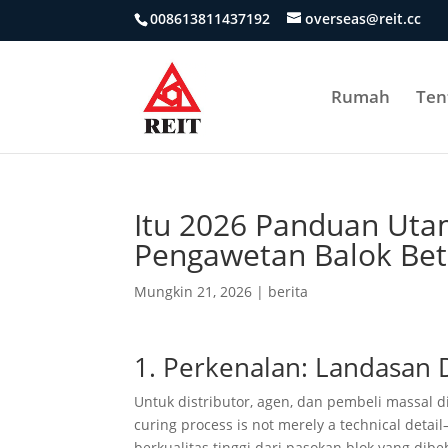
008613811437192
overseas@reit.cc
Rumah
Ten
Itu 2026 Panduan Uta
Pengawetan Balok Bet
Mungkin 21, 2026
|
berita
1. Perkenalan: Landasan 
Untuk distributor, agen, dan pembeli massal d
curing process is not merely a technical detail—
berkualitas tinggi dari pasokan blok yang di