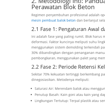
2. Metodologi Inti: Pand
Perawatan Blok Beton
Regimen penyembuhan profesional adalah operas
mesin pembuat balok beton
dan berlanjut se
2.1 Fase 1: Pengaturan Awal d
Ini adalah fase yang paling rumit. Blok harus
deformasi. Faktor kuncinya meliputi suhu lin
menggunakan sistem demolding terkendali p
30% dibandingkan dengan penanganan manual.
pembongkaran, menggunakan palet yang memu
2.2 Fase 2: Periode Retensi Ke
Sekitar 70% kekuatan tertinggi berkembang p
dinegosiasikan. Metodenya meliputi:
Saturasi Air: Merendam balok atau menggun
Penutup Basah: Kain goni atau kain yang da
Lingkungan Tertutup: Terpal plastik ata