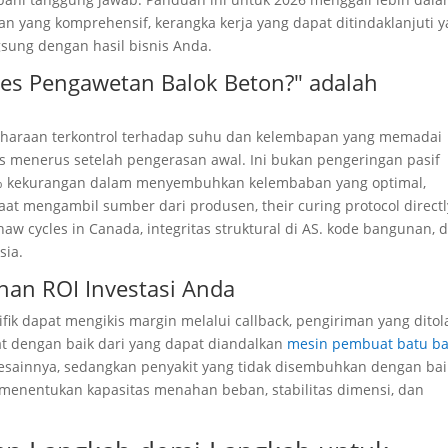
n yang komprehensif, kerangka kerja yang dapat ditindaklanjuti 
ung dengan hasil bisnis Anda.
es Pengawetan Balok Beton?" adalah
iharaan terkontrol terhadap suhu dan kelembapan yang memadai
us menerus setelah pengerasan awal. Ini bukan pengeringan pasif
 10% kekurangan dalam menyembuhkan kelembaban yang optimal,
 Saat mengambil sumber dari produsen,
their curing protocol direct
thaw cycles in Canada
, integritas struktural di AS. kode bangunan, 
sia.
han ROI Investasi Anda
 dapat mengikis margin melalui callback, pengiriman yang ditol
at dengan baik dari yang dapat diandalkan
mesin pembuat batu ba
esainnya, sedangkan penyakit yang tidak disembuhkan dengan bai
 menentukan kapasitas menahan beban, stabilitas dimensi, dan