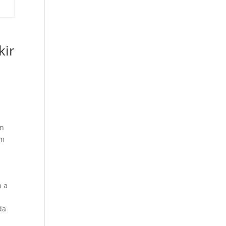
kir
n
um
n a
da