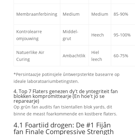
Membraanferbining
Medium
Medium
85-90%
Kontrolearre
Middel-
Heech
95-100%
omjouwing
grut
Natuerlike Air
Hiel
Ambachtlik
60-75%
Curing
leech
*Persintaazje potinsjele ûntwerpsterkte basearre op
ideale laboratoariumbetingsten.
4. Top 7 Flaters genezen dy't de yntegriteit fan
blokken kompromittearje (En hoe't jo se
reparearje)
Op grûn fan audits fan tsientallen blok yards, dit
binne de meast foarkommende en kostbere flaters.
4.1 Foartiid drogen: De #1 Fijân
fan Finale Compressive Strength