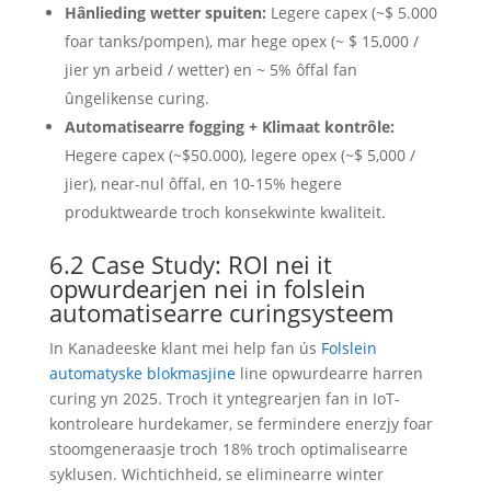
Hânlieding wetter spuiten:
Legere capex (~$ 5.000
foar tanks/pompen), mar hege opex (~ $ 15,000 /
jier yn arbeid / wetter) en ~ 5% ôffal fan
ûngelikense curing.
Automatisearre fogging + Klimaat kontrôle:
Hegere capex (~$50.000), legere opex (~$ 5,000 /
jier), near-nul ôffal, en 10-15% hegere
produktwearde troch konsekwinte kwaliteit.
6.2 Case Study: ROI nei it
opwurdearjen nei in folslein
automatisearre curingsysteem
In Kanadeeske klant mei help fan ús
Folslein
automatyske blokmasjine
line opwurdearre harren
curing yn 2025. Troch it yntegrearjen fan in IoT-
kontroleare hurdekamer, se fermindere enerzjy foar
stoomgeneraasje troch 18% troch optimalisearre
syklusen. Wichtichheid, se eliminearre winter