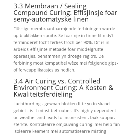
3.3 Membraan / Sealing
Compound Curing: Effisjinsje foar
semy-automatyske linen
Flüssige membraanfoarmjende ferbiningen wurde
op blokflakken spuite. Se foarmje in tinne film dy't
ferminderet focht ferlies troch oer 90%. Dit is in
arbeids-effisjinte metoade foar middelgrutte
operaasjes, benammen yn droege regio's. De
ferbining moat kompatibel wêze mei folgjende gips-
of ferveapplikaasjes as nedich.
3.4 Air Curing vs. Controlled
Environment Curing: A Kosten &
Kwaliteitsferdieling
Luchthurding - gewoan blokken litte yn in skaad
gebiet - is it minst betrouber.
It's highly dependent
on weather and leads to inconsistent
, faak subpar,
sterkte. Kontrolearre omjouwing curing, mei help fan
isolearre keamers mei automatisearre misting