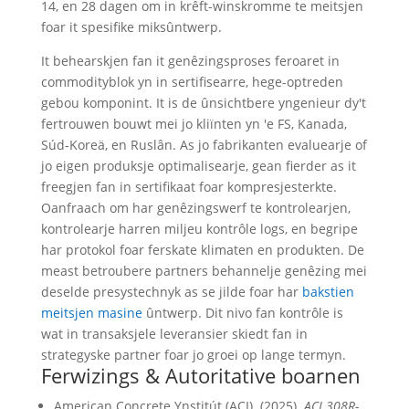
14, en 28 dagen om in krêft-winskromme te meitsjen
foar it spesifike miksûntwerp.
It behearskjen fan it genêzingsproses feroaret in
commodityblok yn in sertifisearre, hege-optreden
gebou komponint. It is de ûnsichtbere yngenieur dy't
fertrouwen bouwt mei jo kliïnten yn 'e FS, Kanada,
Súd-Koreä, en Ruslân. As jo ​​fabrikanten evaluearje of
jo eigen produksje optimalisearje, gean fierder as it
freegjen fan in sertifikaat foar kompresjesterkte.
Oanfraach om har genêzingswerf te kontrolearjen,
kontrolearje harren miljeu kontrôle logs, en begripe
har protokol foar ferskate klimaten en produkten. De
meast betroubere partners behannelje genêzing mei
deselde presystechnyk as se jilde foar har
bakstien
meitsjen masine
ûntwerp. Dit nivo fan kontrôle is
wat in transaksjele leveransier skiedt fan in
strategyske partner foar jo groei op lange termyn.
Ferwizings & Autoritative boarnen
American Concrete Ynstitút (ACI). (2025).
ACI 308R-