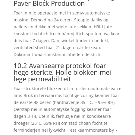
Paver Block Production
Foar in nije operaasje mei in semy-automatyske
masine: Demold na 24 oeren. Steapje daliks op
pallets en dekke mei wiete jute sekken. Hâld jute
konstant fochtich troch hânmjittich spuiten twa kear
deis foar 7 dagen. Dan, winkel ûnder in bedekt,
ventilated shed foar 21 dagen foar ferkeap.
Dokumint waarsomstannichheden deistich.
10.2 Avansearre protokol foar
hege sterkte, Holle blokken mei
lege permeabiliteit
Foar strukturele blokken út in folslein automatisearre
line: Brûk in ferwaarme, fochtige curing keamer foar
de earste 48 oeren (hanthavenje 35 ° C, > 95% RH).
Oerstap nei in automatyske fogging keamer foar
dagen 3-14. Úteinlik, ferhúzje nei in kondisearre
droeger (25°C, 65% RH) om stadichoan focht te
ferminderjen nei lykwicht. Test kearnmonsters by 7,