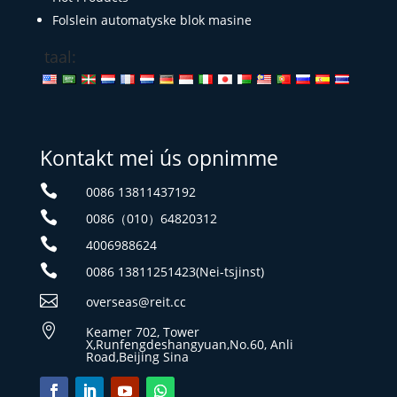
Folslein automatyske blok masine
taal:
Kontakt mei ús opnimme

0086 13811437192

0086（010）64820312

4006988624

0086 13811251423(Nei-tsjinst)

overseas@reit.cc

Keamer 702, Tower
X,Runfengdeshangyuan,No.60, Anli
Road,Beijing Sina