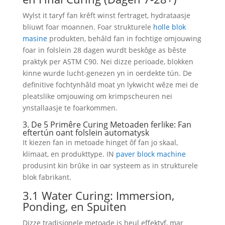
Wylst it taryf fan krêft winst fertraget, hydrataasje
bliuwt foar moannen. Foar strukturele
holle blok
masine
produkten, behâld fan in fochtige omjouwing
foar in folslein 28 dagen wurdt beskôge as bêste
praktyk per ASTM C90. Nei dizze perioade, blokken
kinne wurde lucht-genezen yn in oerdekte tún. De
definitive fochtynhâld moat yn lykwicht wêze mei de
pleatslike omjouwing om krimpscheuren nei
ynstallaasje te foarkommen.
3. De 5 Primêre Curing Metoaden ferlike: Fan
eftertún oant folslein automatysk
It kiezen fan in metoade hinget ôf fan jo skaal,
klimaat, en produkttype. IN
paver block machine
produsint kin brûke in oar systeem as in strukturele
blok fabrikant.
3.1 Water Curing: Immersion,
Ponding, en Spuiten
Dizze tradisjonele metoade is heul effektyf, mar