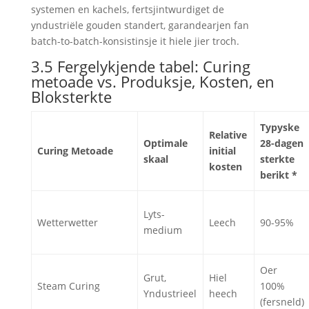
systemen en kachels, fertsjintwurdiget de
yndustriële gouden standert, garandearjen fan
batch-to-batch-konsistinsje it hiele jier troch.
3.5 Fergelykjende tabel: Curing
metoade vs. Produksje, Kosten, en
Bloksterkte
Typyske
Relative
Optimale
28-dagen
Curing Metoade
initial
skaal
sterkte
kosten
berikt *
Lyts-
Wetterwetter
Leech
90-95%
medium
Oer
Grut,
Hiel
Steam Curing
100%
Yndustrieel
heech
(fersneld)