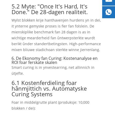
5.2 Myte:
"Once It's Hard
,
It's
Done.
" De 28-dagen realiteit.
Wylst blokken krije hanthavenjen hurdens yn in dei,
it ynterne gemyske proses is fier fan folslein. De
mienskiplike benchmark fan 28 dagen is as in
wichtige mearderheid fan ûntwerpsterkte wurdt
berikt ûnder standertbetingsten. High-performance
mixen bliuwe stadichoan sterkte winne jierrenlang.
6. De Ekonomy fan Curing: Kostenanalyse en
ROI foar ferskate skalen
Smart curing is in ynvestearring, net allinnich in
útjefte.
6.1 Kostenferdieling foar
hânmjittich vs. Automatyske
Curing Systems
Foar in middelgrutte plant (produksje: 10,000
blokken / dei):