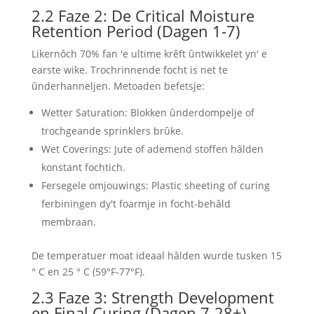
2.2 Faze 2: De Critical Moisture
Retention Period (Dagen 1-7)
Likernôch 70% fan 'e ultime krêft ûntwikkelet yn' e
earste wike. Trochrinnende focht is net te
ûnderhanneljen. Metoaden befetsje:
Wetter Saturation: Blokken ûnderdompelje of
trochgeande sprinklers brûke.
Wet Coverings: Jute of ademend stoffen hâlden
konstant fochtich.
Fersegele omjouwings: Plastic sheeting of curing
ferbiningen dy't foarmje in focht-behâld
membraan.
De temperatuer moat ideaal hâlden wurde tusken 15
° C en 25 ° C (59°F-77°F).
2.3 Faze 3: Strength Development
en Final Curing (Dagen 7-28+)