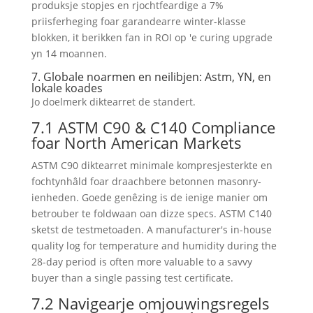
produksje stopjes en rjochtfeardige a 7%
priisferheging foar garandearre winter-klasse
blokken, it berikken fan in ROI op 'e curing upgrade
yn 14 moannen.
7. Globale noarmen en neilibjen: Astm, YN, en
lokale koades
Jo doelmerk diktearret de standert.
7.1 ASTM C90 & C140 Compliance
foar North American Markets
ASTM C90 diktearret minimale kompresjesterkte en
fochtynhâld foar draachbere betonnen masonry-
ienheden. Goede genêzing is de ienige manier om
betrouber te foldwaan oan dizze specs. ASTM C140
sketst de testmetoaden.
A manufacturer's in-house
quality log for temperature and humidity during the
28-day period is often more valuable to a savvy
buyer than a single passing test certificate
.
7.2 Navigearje omjouwingsregels