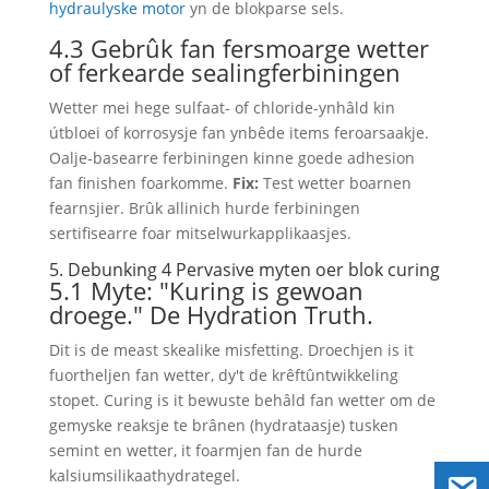
hydraulyske motor
yn de blokparse sels.
4.3 Gebrûk fan fersmoarge wetter
of ferkearde sealingferbiningen
Wetter mei hege sulfaat- of chloride-ynhâld kin
útbloei of korrosysje fan ynbêde items feroarsaakje.
Oalje-basearre ferbiningen kinne goede adhesion
fan finishen foarkomme.
Fix:
Test wetter boarnen
fearnsjier. Brûk allinich hurde ferbiningen
sertifisearre foar mitselwurkapplikaasjes.
5. Debunking 4 Pervasive myten oer blok curing
5.1 Myte: "Kuring is gewoan
droege." De Hydration Truth.
Dit is de meast skealike misfetting. Droechjen is it
fuortheljen fan wetter, dy't de krêftûntwikkeling
stopet. Curing is it bewuste behâld fan wetter om de
gemyske reaksje te brânen (hydrataasje) tusken
semint en wetter, it foarmjen fan de hurde
kalsiumsilikaathydrategel.