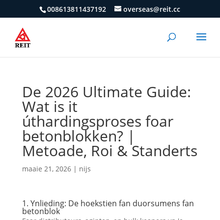
008613811437192
overseas@reit.cc
De 2026 Ultimate Guide:
Wat is it
úthardingsproses foar
betonblokken? |
Metoade, Roi & Standerts
maaie 21, 2026
|
nijs
1. Ynlieding: De hoekstien fan duorsumens fan
betonblok