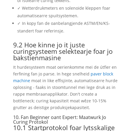
of isolearre curing tekkens.
✓ Wetterdrukmeters en solenoïde kleppen foar
automatisearre spuitsystemen.
✓ In kopy fan de oanbelangjende ASTM/EN/KS-
standert foar referinsje.
9.2 Hoe kinne jo it juste
curingsysteem selektearje foar jo
bakstienmasine
It hurdesysteem moat oerienkomme mei de útfier en
ferfining fan jo parse. In hege snelheid
paver block
machine
moat in like effisjinte, automatisearre hurde
oplossing - faaks in stoomtunnel mei lege druk as in
rappe membraanapplikator.
Don't create a
bottleneck
; curing kapasiteit moat wêze 10-15%
grutter as deistige produksjekapasiteit.
10. Fan Beginner oant Expert: Maatwurk Jo
Curing Protokol
10.1 Startprotokol foar lytsskalige