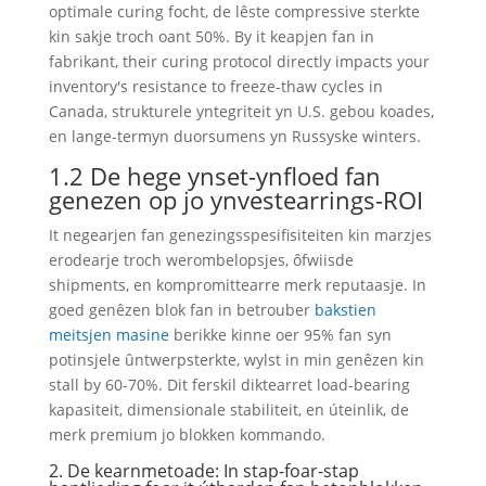
optimale curing focht, de lêste compressive sterkte
kin sakje troch oant 50%. By it keapjen fan in
fabrikant,
their curing protocol directly impacts your
inventory's resistance to freeze-thaw cycles in
Canada
, strukturele yntegriteit yn U.S. gebou koades,
en lange-termyn duorsumens yn Russyske winters.
1.2 De hege ynset-ynfloed fan
genezen op jo ynvestearrings-ROI
It negearjen fan genezingsspesifisiteiten kin marzjes
erodearje troch werombelopsjes, ôfwiisde
shipments, en kompromittearre merk reputaasje. In
goed genêzen blok fan in betrouber
bakstien
meitsjen masine
berikke kinne oer 95% fan syn
potinsjele ûntwerpsterkte, wylst in min genêzen kin
stall by 60-70%. Dit ferskil diktearret load-bearing
kapasiteit, dimensionale stabiliteit, en úteinlik, de
merk premium jo blokken kommando.
2. De kearnmetoade: In stap-foar-stap