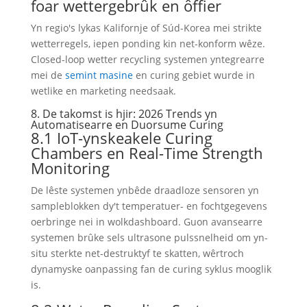
foar wettergebrûk en ôffier
Yn regio's lykas Kalifornje of Súd-Korea mei strikte
wetterregels, iepen ponding kin net-konform wêze.
Closed-loop wetter recycling systemen yntegrearre
mei de
semint masine
en curing gebiet wurde in
wetlike en marketing needsaak.
8. De takomst is hjir: 2026 Trends yn
Automatisearre en Duorsume Curing
8.1 IoT-ynskeakele Curing
Chambers en Real-Time Strength
Monitoring
De lêste systemen ynbêde draadloze sensoren yn
sampleblokken dy't temperatuer- en fochtgegevens
oerbringe nei in wolkdashboard. Guon avansearre
systemen brûke sels ultrasone pulssnelheid om yn-
situ sterkte net-destruktyf te skatten, wêrtroch
dynamyske oanpassing fan de curing syklus mooglik
is.