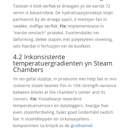
Tastean it blok oerflak te droegjen yn de earste 72
oeren is katastrofysk. De hydratisaasjereaksje stopt
permanint by de droege laach, it meitsjen fan in
swakke, stoffige oerflak.
Fix:
Implementearje in
"earste omslach" protokol. Fuortendaliks nei
deforming, dekke stapels mei polyetyleen sheeting,
sels foardat it ferhúzjen nei de kuolkast.
4.2 Inkonsistente
temperatuergradienten yn Steam
Chambers
Yn ien gefal stúdzje, in produsint mei help fan in min
isolearre stoom keamer fûn in 15%
strength variance
between blocks at the chamber's center and its
corners
.
Fix:
Ynstallearje meardere
temperatuersensors en dataloggers. Soargje foar
even stoomferdieling, faaks goed ûnderhâld nedich
fan 'e stoomkleppen en sirkulaasjefans -
komponinten sa kritysk as de
gruthannel