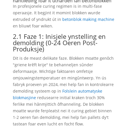
hantlieding foar it útharden fan betonblokken
In profesjonele curing regimen is in multi-fase
operaasje. It begjint it momint blokken wurde
extruded of yndrukt út in
betonblok making machine
en bliuwt foar wiken.
2.1 Faze 1: Inisjele ynstelling en
demolding (0-24 Oeren Post-
Produksje)
Dit is de meast delikate faze. Blokken moatte genôch
"griene krêft krije" te behanneljen sûnder
deformaasje. Wichtige faktoaren omfetsje
omjouwingstemperatuer en mingûntwerp. Yn ús
fabryk proeven yn 2024, mei help fan in kontrolearre
demolding systeem op in
Folslein automatyske
blokmasjine
redusearre initial kraken troch 30%
ferlike mei hânmjittich ôfhanneling. De blokken
moatte wurde ferpleatst nei it curing gebiet binnen
1-2 oeren fan demolding, mei help fan pallets dy't
tastean foar even lucht en focht flow.