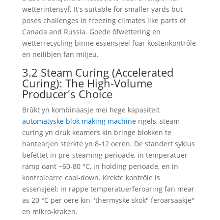
wetterintensyf.
It's suitable for smaller yards but
poses challenges in freezing climates like parts of
Canada and Russia
. Goede ôfwettering en
wetterrecycling binne essensjeel foar kostenkontrôle
en neilibjen fan miljeu.
3.2 Steam Curing (Accelerated
Curing):
The High-Volume
Producer's Choice
Brûkt yn kombinaasje mei hege kapasiteit
automatyske blok making machine
rigels, steam
curing yn druk keamers kin bringe blokken te
hantearjen sterkte yn 8-12 oeren. De standert syklus
befettet in pre-steaming perioade, in temperatuer
ramp oant ~60-80 °C, in holding perioade, en in
kontrolearre cool-down. Krekte kontrôle is
essensjeel; in rappe temperatuerferoaring fan mear
as 20 °C per oere kin "thermyske skok" feroarsaakje"
en mikro-kraken.