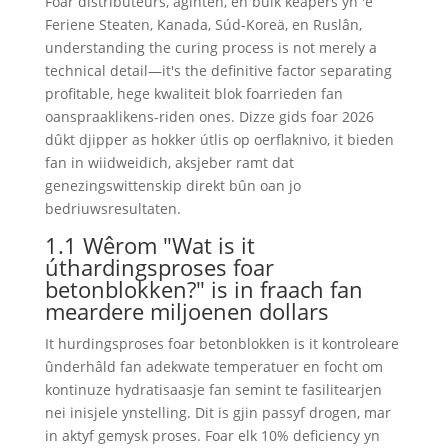
Foar distributeurs, aginten, en bulk keapers yn 'e
Feriene Steaten, Kanada, Súd-Koreä, en Ruslân,
understanding the curing process is not merely a
technical detail—it's the definitive factor separating
profitable
, hege kwaliteit blok foarrieden fan
oanspraaklikens-riden ones. Dizze gids foar 2026
dûkt djipper as hokker útlis op oerflaknivo, it bieden
fan in wiidweidich, aksjeber ramt dat
genezingswittenskip direkt bûn oan jo
bedriuwsresultaten.
1.1 Wêrom "Wat is it
úthardingsproses foar
betonblokken?" is in fraach fan
meardere miljoenen dollars
It hurdingsproses foar betonblokken is it kontroleare
ûnderhâld fan adekwate temperatuer en focht om
kontinuze hydratisaasje fan semint te fasilitearjen
nei inisjele ynstelling. Dit is gjin passyf drogen, mar
in aktyf gemysk proses. Foar elk 10% deficiency yn