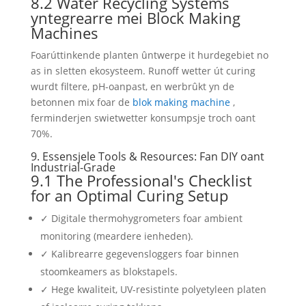
8.2 Water Recycling Systems
yntegrearre mei Block Making
Machines
Foarúttinkende planten ûntwerpe it hurdegebiet no
as in sletten ekosysteem. Runoff wetter út curing
wurdt filtere, pH-oanpast, en werbrûkt yn de
betonnen mix foar de
blok making machine
,
ferminderjen swietwetter konsumpsje troch oant
70%.
9. Essensjele Tools & Resources: Fan DIY oant
Industrial-Grade
9.1
The Professional's Checklist
for an Optimal Curing Setup
✓ Digitale thermohygrometers foar ambient
monitoring (meardere ienheden).
✓ Kalibrearre gegevensloggers foar binnen
stoomkeamers as blokstapels.
✓ Hege kwaliteit, UV-resistinte polyetyleen platen