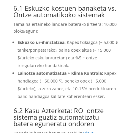
6.1 Eskuzko kostuen banaketa vs.
Ontze automatikoko sistemak
Tamaina ertaineko landare baterako (irteera: 10,000
bloke/egun):
Eskuzko ur-ihinztatzea:
Kapex txikiagoa (~ 5.000 $
tanke/ponpetarako), baina opex altua (~ 15.000
$/urteko eskulan/uretan) eta %5 ~ ontze
irregularreko hondakinak.
Lainotze automatizatua + Klima Kontrola:
Kapex
handiagoa (~ 50.000 $), beheko opex (~ 5.000
$/urteko), ia zero zabor, eta 10-15% produktuaren
balio handiagoa kalitate koherenteari esker.
6.2 Kasu Azterketa: ROI ontze
sistema guztiz automatizatu
batera eguneratu ondoren