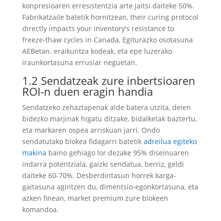
konpresioaren erresistentzia arte jaitsi daiteke 50%.
Fabrikatzaile batetik hornitzean,
their curing protocol
directly impacts your inventory's resistance to
freeze-thaw cycles in Canada
, Egiturazko osotasuna
AEBetan. eraikuntza kodeak, eta epe luzerako
iraunkortasuna errusiar neguetan.
1.2 Sendatzeak zure inbertsioaren
ROI-n duen eragin handia
Sendatzeko zehaztapenak alde batera utzita, deien
bidezko marjinak higatu ditzake, bidalketak baztertu,
eta markaren ospea arriskuan jarri. Ondo
sendatutako blokea fidagarri batetik
adreilua egiteko
makina
baino gehiago lor dezake 95% diseinuaren
indarra potentziala, gaizki sendatua, berriz, geldi
daiteke 60-70%. Desberdintasun horrek karga-
gaitasuna agintzen du, dimentsio-egonkortasuna, eta
azken finean, market premium zure blokeen
komandoa.