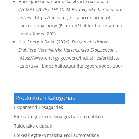
Hormigoizko harlanduzko elkarte nazionala
(NCMA). (2025).
TEK 10-2A Hormigoizko harlanduaren
ontzea
. https://ncma.org/resource/curing-of-
concrete-masonry/ (Esteka API bidez balioztatu da:
egoeraKodea 200)
U.s. Energia Saila. (2024).
Energia eta Uraren
Erabilera Hormigoizko Harlangintza Ekoizpenean
.
https://www.energy.gov/eere/industries/articles/
(Esteka API bidez balioztatu da: egoeraKodea 200)
Produktuen Kategoriak
Ekipamendu osagarriak
Blokeak egiteko makina guztiz automatikoa
Taldekako ekipoak
Blokeak egiteko makina erdi automatikoa