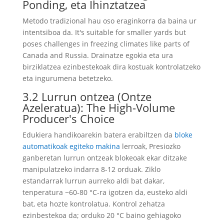
Ponding, eta Ihinztatzea
Metodo tradizional hau oso eraginkorra da baina ur
intentsiboa da.
It's suitable for smaller yards but
poses challenges in freezing climates like parts of
Canada and Russia
. Drainatze egokia eta ura
birziklatzea ezinbestekoak dira kostuak kontrolatzeko
eta ingurumena betetzeko.
3.2 Lurrun ontzea (Ontze
Azeleratua):
The High-Volume
Producer's Choice
Edukiera handikoarekin batera erabiltzen da
bloke
automatikoak egiteko makina
lerroak, Presiozko
ganberetan lurrun ontzeak blokeoak ekar ditzake
manipulatzeko indarra 8-12 orduak. Ziklo
estandarrak lurrun aurreko aldi bat dakar,
tenperatura ~60-80 °C-ra igotzen da, eusteko aldi
bat, eta hozte kontrolatua. Kontrol zehatza
ezinbestekoa da; orduko 20 °C baino gehiagoko