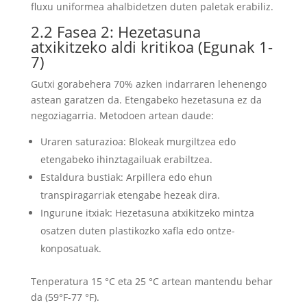
fluxu uniformea ​​ahalbidetzen duten paletak erabiliz.
2.2 Fasea 2: Hezetasuna
atxikitzeko aldi kritikoa (Egunak 1-
7)
Gutxi gorabehera 70% azken indarraren lehenengo
astean garatzen da. Etengabeko hezetasuna ez da
negoziagarria. Metodoen artean daude:
Uraren saturazioa: Blokeak murgiltzea edo
etengabeko ihinztagailuak erabiltzea.
Estaldura bustiak: Arpillera edo ehun
transpiragarriak etengabe hezeak dira.
Ingurune itxiak: Hezetasuna atxikitzeko mintza
osatzen duten plastikozko xafla edo ontze-
konposatuak.
Tenperatura 15 °C eta 25 °C artean mantendu behar
da (59°F-77 °F).