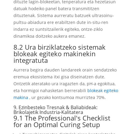
dituzte lagin-blokeetan, tenperatura eta hezetasun
datuak hodeiko panel batera transmititzen
dituztenak. Sistema aurreratu batzuek ultrasoinu-
pultsu-abiadura ere erabiltzen dute in-situ-ren
indarra ez suntsitzailerik egiteko, ontze-ziklo
dinamikoa doitzeko aukera emanez.
8.2 Ura birziklatzeko sistemak
blokeak egiteko makinekin
integratuta
Aurrera begira dauden landareek orain sendatzeko
eremua ekosistema itxi gisa diseinatzen dute.
Ontzetik ateratako ura iragazten da, pH-a egokitua,
eta hormigoi nahasketan berrerabili
blokeak egiteko
makina
, ur gezako kontsumoa murriztea 70%.
9. Ezinbesteko Tresnak & Baliabideak:
Brikolajetik Industria-Kalitatera
9.1
The Professional's Checklist
for an Optimal Curing Setup