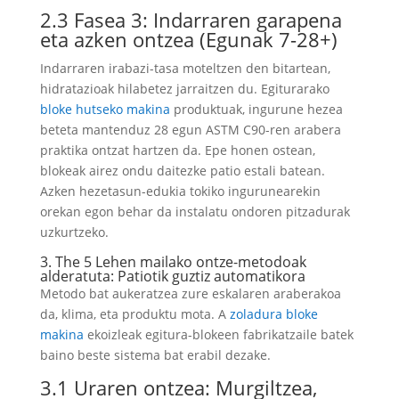
2.3 Fasea 3: Indarraren garapena
eta azken ontzea (Egunak 7-28+)
Indarraren irabazi-tasa moteltzen den bitartean,
hidratazioak hilabetez jarraitzen du. Egiturarako
bloke hutseko makina
produktuak, ingurune hezea
beteta mantenduz 28 egun ASTM C90-ren arabera
praktika ontzat hartzen da. Epe honen ostean,
blokeak airez ondu daitezke patio estali batean.
Azken hezetasun-edukia tokiko ingurunearekin
orekan egon behar da instalatu ondoren pitzadurak
uzkurtzeko.
3. The 5 Lehen mailako ontze-metodoak
alderatuta: Patiotik guztiz automatikora
Metodo bat aukeratzea zure eskalaren araberakoa
da, klima, eta produktu mota. A
zoladura bloke
makina
ekoizleak egitura-blokeen fabrikatzaile batek
baino beste sistema bat erabil dezake.
3.1 Uraren ontzea: Murgiltzea,