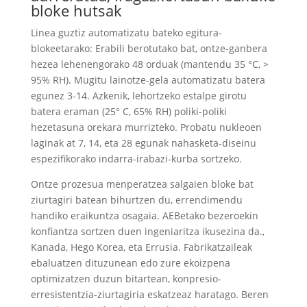
bloke hutsak
Linea guztiz automatizatu bateko egitura-
blokeetarako: Erabili berotutako bat, ontze-ganbera
hezea lehenengorako 48 orduak (mantendu 35 °C, >
95% RH). Mugitu lainotze-gela automatizatu batera
egunez 3-14. Azkenik, lehortzeko estalpe girotu
batera eraman (25° C, 65% RH) poliki-poliki
hezetasuna orekara murrizteko. Probatu nukleoen
laginak at 7, 14, eta 28 egunak nahasketa-diseinu
espezifikorako indarra-irabazi-kurba sortzeko.
Ontze prozesua menperatzea salgaien bloke bat
ziurtagiri batean bihurtzen du, errendimendu
handiko eraikuntza osagaia. AEBetako bezeroekin
konfiantza sortzen duen ingeniaritza ikusezina da.,
Kanada, Hego Korea, eta Errusia. Fabrikatzaileak
ebaluatzen dituzunean edo zure ekoizpena
optimizatzen duzun bitartean, konpresio-
erresistentzia-ziurtagiria eskatzeaz haratago. Beren