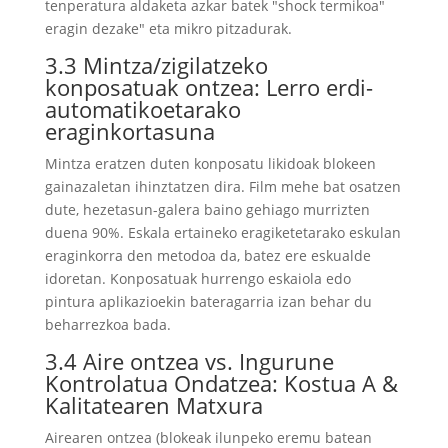
tenperatura aldaketa azkar batek "shock termikoa"
eragin dezake" eta mikro pitzadurak.
3.3 Mintza/zigilatzeko
konposatuak ontzea: Lerro erdi-
automatikoetarako
eraginkortasuna
Mintza eratzen duten konposatu likidoak blokeen
gainazaletan ihinztatzen dira. Film mehe bat osatzen
dute, hezetasun-galera baino gehiago murrizten
duena 90%. Eskala ertaineko eragiketetarako eskulan
eraginkorra den metodoa da, batez ere eskualde
idoretan. Konposatuak hurrengo eskaiola edo
pintura aplikazioekin bateragarria izan behar du
beharrezkoa bada.
3.4 Aire ontzea vs. Ingurune
Kontrolatua Ondatzea: Kostua A &
Kalitatearen Matxura
Airearen ontzea (blokeak ilunpeko eremu batean