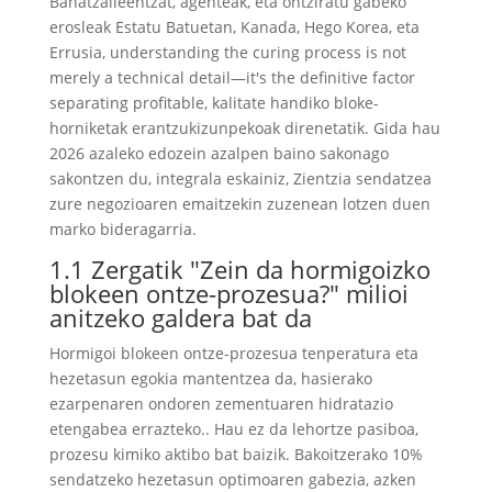
Banatzaileentzat, agenteak, eta ontziratu gabeko
erosleak Estatu Batuetan, Kanada, Hego Korea, eta
Errusia,
understanding the curing process is not
merely a technical detail—it's the definitive factor
separating profitable
, kalitate handiko bloke-
horniketak erantzukizunpekoak direnetatik. Gida hau
2026 azaleko edozein azalpen baino sakonago
sakontzen du, integrala eskainiz, Zientzia sendatzea
zure negozioaren emaitzekin zuzenean lotzen duen
marko bideragarria.
1.1 Zergatik "Zein da hormigoizko
blokeen ontze-prozesua?" milioi
anitzeko galdera bat da
Hormigoi blokeen ontze-prozesua tenperatura eta
hezetasun egokia mantentzea da, hasierako
ezarpenaren ondoren zementuaren hidratazio
etengabea errazteko.. Hau ez da lehortze pasiboa,
prozesu kimiko aktibo bat baizik. Bakoitzerako 10%
sendatzeko hezetasun optimoaren gabezia, azken