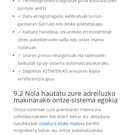
✓ Termohigrometro digitalak giroa kontrolatzeko
(unitate anitz).
✓ Datu-erregistragailu kalibratuak lurrun-
ganberen barruko edo bloke-pilenetarako.
✓ Kalitate handikoa, UV-arekiko erresistenteak
diren polietilenozko xafla edo ontze-manta
isolatuak.
✓ Uraren presio-neurgailuak eta solenoide-
balbulak spray-sistema automatizatuetarako.
✓ Dagokion ASTM/EN/KS arauaren kopia
erreferentzia gisa.
9.2 Nola hautatu zure adreiluzko
makinarako ontze-sistema egokia
Ontze-sistemak zure prentsaren irteera eta
sofistikazioarekin bat etorri behar du. Abiadura
handiko bat
zoladura bloke makina
berdin
eraginkorra behar du, ontze automatizatuko