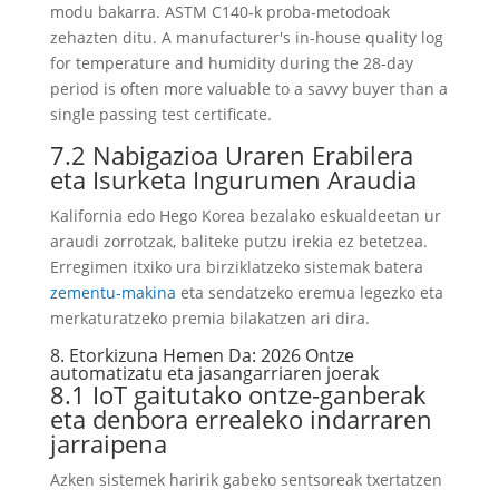
modu bakarra. ASTM C140-k proba-metodoak
zehazten ditu.
A manufacturer's in-house quality log
for temperature and humidity during the 28-day
period is often more valuable to a savvy buyer than a
single passing test certificate
.
7.2 Nabigazioa Uraren Erabilera
eta Isurketa Ingurumen Araudia
Kalifornia edo Hego Korea bezalako eskualdeetan ur
araudi zorrotzak, baliteke putzu irekia ez betetzea.
Erregimen itxiko ura birziklatzeko sistemak batera
zementu-makina
eta sendatzeko eremua legezko eta
merkaturatzeko premia bilakatzen ari dira.
8. Etorkizuna Hemen Da: 2026 Ontze
automatizatu eta jasangarriaren joerak
8.1 IoT gaitutako ontze-ganberak
eta denbora errealeko indarraren
jarraipena
Azken sistemek haririk gabeko sentsoreak txertatzen