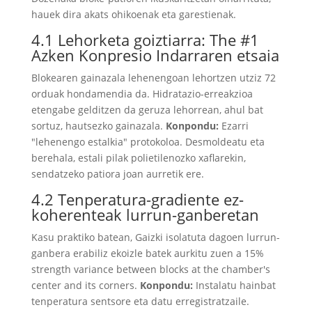
hauek dira akats ohikoenak eta garestienak.
4.1 Lehorketa goiztiarra: The #1
Azken Konpresio Indarraren etsaia
Blokearen gainazala lehenengoan lehortzen utziz 72
orduak hondamendia da. Hidratazio-erreakzioa
etengabe gelditzen da geruza lehorrean, ahul bat
sortuz, hautsezko gainazala.
Konpondu:
Ezarri
"lehenengo estalkia" protokoloa. Desmoldeatu eta
berehala, estali pilak polietilenozko xaflarekin,
sendatzeko patiora joan aurretik ere.
4.2 Tenperatura-gradiente ez-
koherenteak lurrun-ganberetan
Kasu praktiko batean, Gaizki isolatuta dagoen lurrun-
ganbera erabiliz ekoizle batek aurkitu zuen a 15%
strength variance between blocks at the chamber's
center and its corners
.
Konpondu:
Instalatu hainbat
tenperatura sentsore eta datu erregistratzaile.