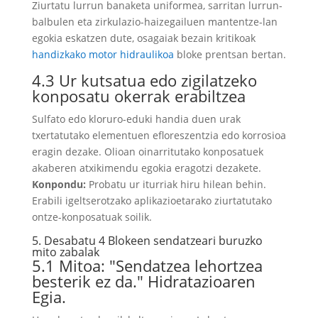
Ziurtatu lurrun banaketa uniformea, sarritan lurrun-
balbulen eta zirkulazio-haizegailuen mantentze-lan
egokia eskatzen dute, osagaiak bezain kritikoak
handizkako motor hidraulikoa
bloke prentsan bertan.
4.3 Ur kutsatua edo zigilatzeko
konposatu okerrak erabiltzea
Sulfato edo kloruro-eduki handia duen urak
txertatutako elementuen efloreszentzia edo korrosioa
eragin dezake. Olioan oinarritutako konposatuek
akaberen atxikimendu egokia eragotzi dezakete.
Konpondu:
Probatu ur iturriak hiru hilean behin.
Erabili igeltserotzako aplikazioetarako ziurtatutako
ontze-konposatuak soilik.
5. Desabatu 4 Blokeen sendatzeari buruzko
mito zabalak
5.1 Mitoa: "Sendatzea lehortzea
besterik ez da." Hidratazioaren
Egia.