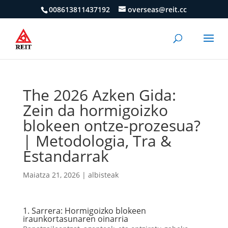
008613811437192
overseas@reit.cc
The 2026 Azken Gida:
Zein da hormigoizko
blokeen ontze-prozesua?
| Metodologia, Tra &
Estandarrak
Maiatza 21, 2026
|
albisteak
1. Sarrera: Hormigoizko blokeen
iraunkortasunaren oinarria