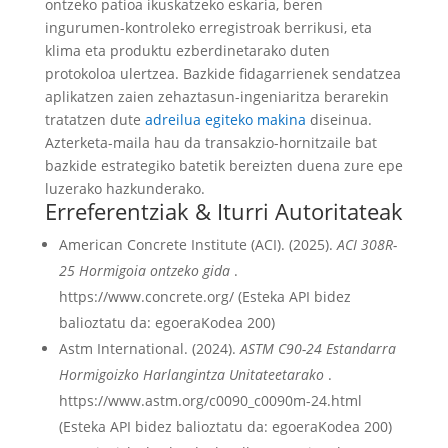
ontzeko patioa ikuskatzeko eskaria, beren
ingurumen-kontroleko erregistroak berrikusi, eta
klima eta produktu ezberdinetarako duten
protokoloa ulertzea. Bazkide fidagarrienek sendatzea
aplikatzen zaien zehaztasun-ingeniaritza berarekin
tratatzen dute
adreilua egiteko makina
diseinua.
Azterketa-maila hau da transakzio-hornitzaile bat
bazkide estrategiko batetik bereizten duena zure epe
luzerako hazkunderako.
Erreferentziak & Iturri Autoritateak
American Concrete Institute (ACI). (2025).
ACI 308R-
25 Hormigoia ontzeko gida
.
https://www.concrete.org/ (Esteka API bidez
balioztatu da: egoeraKodea 200)
Astm International. (2024).
ASTM C90-24 Estandarra
Hormigoizko Harlangintza Unitateetarako
.
https://www.astm.org/c0090_c0090m-24.html
(Esteka API bidez balioztatu da: egoeraKodea 200)