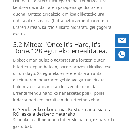
Hau da uste okerrik kaltegarriena. Lehortzea ura
kentzea da, indarraren garapena geldiarazten
duena. Ontzea erreakzio kimikoa elikatzeko ura
nahita atxikitzea da (hidratazio) zementuaren eta
uraren artean, kaltzio silikato hidratatu gel gogorra
osatuz.
5.2 Mitoa:
"Once It's Hard
,
It's
Done.
" 28 eguneko errealitatea.
Blokeek manipulazio gogortasuna lortzen duten
bitartean, egun batean, barne-prozesu kimikoa oso
urrun dago. 28 eguneko erreferentzia arrunta
diseinuaren indarraren gehiengo garrantzitsua
baldintza estandarretan lortzen denean da.
Errendimendu handiko nahasketak poliki-poliki
indarra hartzen jarraitzen du urteetan zehar.
6. Sendatzeko ekonomia: Kostuen analisia eta
ROI eskala desberdinetarako
Sendaketa adimenduna inbertsio bat da, ez bakarrik
gastu bat.