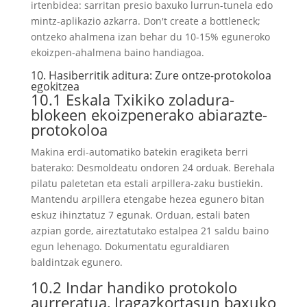
irtenbidea: sarritan presio baxuko lurrun-tunela edo
mintz-aplikazio azkarra.
Don't create a bottleneck
;
ontzeko ahalmena izan behar du 10-15% eguneroko
ekoizpen-ahalmena baino handiagoa.
10. Hasiberritik aditura: Zure ontze-protokoloa
egokitzea
10.1 Eskala Txikiko zoladura-
blokeen ekoizpenerako abiarazte-
protokoloa
Makina erdi-automatiko batekin eragiketa berri
baterako: Desmoldeatu ondoren 24 orduak. Berehala
pilatu paletetan eta estali arpillera-zaku bustiekin.
Mantendu arpillera etengabe hezea egunero bitan
eskuz ihinztatuz 7 egunak. Orduan, estali baten
azpian gorde, aireztatutako estalpea 21 saldu baino
egun lehenago. Dokumentatu eguraldiaren
baldintzak egunero.
10.2 Indar handiko protokolo
aurreratua, Iragazkortasun baxuko