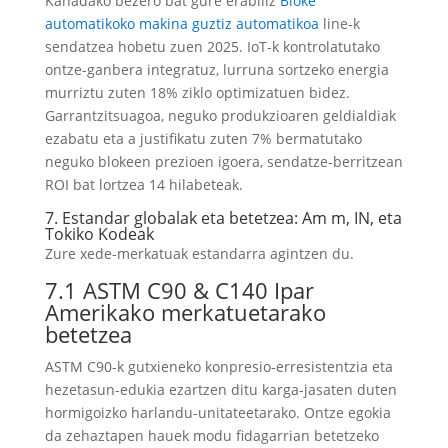
Kanadako bezero bat gure erabiliz
Bloke
automatikoko makina guztiz automatikoa
line-k
sendatzea hobetu zuen 2025. IoT-k kontrolatutako
ontze-ganbera integratuz, lurruna sortzeko energia
murriztu zuten 18% ziklo optimizatuen bidez.
Garrantzitsuagoa, neguko produkzioaren geldialdiak
ezabatu eta a justifikatu zuten 7% bermatutako
neguko blokeen prezioen igoera, sendatze-berritzean
ROI bat lortzea 14 hilabeteak.
7. Estandar globalak eta betetzea: Am m, IN, eta
Tokiko Kodeak
Zure xede-merkatuak estandarra agintzen du.
7.1 ASTM C90 & C140 Ipar
Amerikako merkatuetarako
betetzea
ASTM C90-k gutxieneko konpresio-erresistentzia eta
hezetasun-edukia ezartzen ditu karga-jasaten duten
hormigoizko harlandu-unitateetarako. Ontze egokia
da zehaztapen hauek modu fidagarrian betetzeko