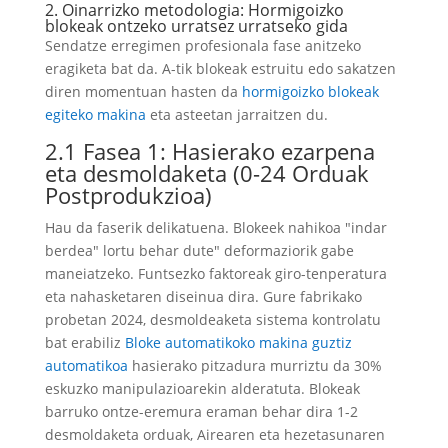
2. Oinarrizko metodologia: Hormigoizko
blokeak ontzeko urratsez urratseko gida
Sendatze erregimen profesionala fase anitzeko
eragiketa bat da. A-tik blokeak estruitu edo sakatzen
diren momentuan hasten da
hormigoizko blokeak
egiteko makina
eta asteetan jarraitzen du.
2.1 Fasea 1: Hasierako ezarpena
eta desmoldaketa (0-24 Orduak
Postprodukzioa)
Hau da faserik delikatuena. Blokeek nahikoa "indar
berdea" lortu behar dute" deformaziorik gabe
maneiatzeko. Funtsezko faktoreak giro-tenperatura
eta nahasketaren diseinua dira. Gure fabrikako
probetan 2024, desmoldeaketa sistema kontrolatu
bat erabiliz
Bloke automatikoko makina guztiz
automatikoa
hasierako pitzadura murriztu da 30%
eskuzko manipulazioarekin alderatuta. Blokeak
barruko ontze-eremura eraman behar dira 1-2
desmoldaketa orduak, Airearen eta hezetasunaren