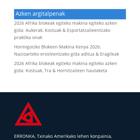
Azken argitalpenak
2026 Afrika blokeak egiteko makina egiteko azken
gida: Aukerak, Kostuak & Esportatzaileentzako
praktika onak
Hormigoizko Blokeen Makina Kenya 2026:
Nazioarteko erosleentzako gida aditua & Eragileak
2026 Afrika blokeak egiteko makina egiteko azken
gida: Kostuak, Tra & Hornitzaileen hautaketa
ERRONKA, Txinako Amerikako lehen konpainia,