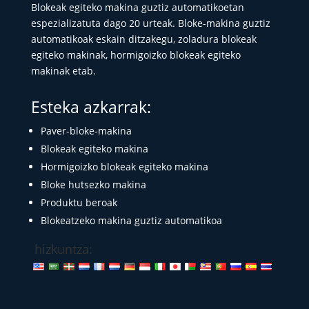
Blokeak egiteko makina guztiz automatikoetan
espezializatuta dago 20 urteak. Bloke-makina guztiz
automatikoak eskain ditzakegu, zoladura blokeak
egiteko makinak, hormigoizko blokeak egiteko
makinak etab.
Esteka azkarrak:
Paver-bloke-makina
Blokeak egiteko makina
Hormigoizko blokeak egiteko makina
Bloke hutsezko makina
Produktu beroak
Blokeatzeko makina guztiz automatikoa
hizkuntza: