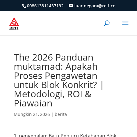
008613811437192
luar negara@reit.cc
The 2026 Panduan
muktamad: Apakah
Proses Pengawetan
untuk Blok Konkrit? |
Metodologi, ROI &
Piawaian
Mungkin 21, 2026
|
berita
1. pengenalan: Batu Penjuru Ketahanan Blok