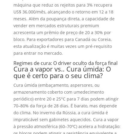
máquina que reduz os rejeitos para 3% recupera
US$ 36.000/mês, alcançando o retorno em 12 a 18
meses. Além da poupança direta, a capacidade de
vender em mercados estruturais premium
acrescenta um prêmio de preço de 20 a 30% por
bloco. Para exportadores para Canadá ou Coreia,
esta atualização é muitas vezes um pré-requisito
para entrar no mercado.
Regimes de cura: O driver oculto da força final
Cura a vapor vs.. Cura úmida: O
que é certo para o seu clima?
Cura úmida (embaçamento, aspersores, ou
armazenamento coberto com umedecimento
periódico) entre 20 e 25°C para 7 dias podem atingir
70–80% da força de 28 dias. É barato, mas depende
do clima. No inverno da Rússia, a cura úmida é
impraticável sem gabinetes aquecidos. Cura a vapor
à pressão atmosférica (60–70ºC) acelera a hidratação:
os blocos podem atingir a resistência equivalente a