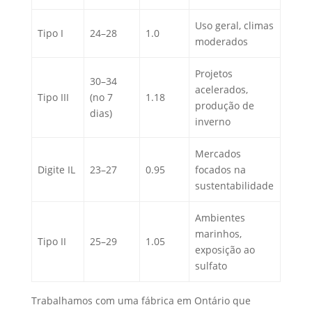
Uso geral, climas
Tipo I
24–28
1.0
moderados
Projetos
30–34
acelerados,
Tipo III
(no 7
1.18
produção de
dias)
inverno
Mercados
Digite IL
23–27
0.95
focados na
sustentabilidade
Ambientes
marinhos,
Tipo II
25–29
1.05
exposição ao
sulfato
Trabalhamos com uma fábrica em Ontário que