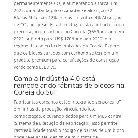
permanentemente CO₂ e aumentando a força. Em
2025, uma planta piloto canadense alcançou 22
Blocos MPa com 12% menos cimento e 4% Absorção
de CO₂ por peso. Esta tecnologia está alinhada com a
precificação do carbono no Canadá ($65/tonelada em
2025, subindo para US$ 170/tonelada 2030) e o
regime de comércio de emissões da Coreia. Espere
que os blocos curados com carbono se tornem um
produto premium para certificações de construção
verde como LEED v5.
Como a indústria 4.0 está
remodelando fábricas de blocos na
Coreia do Sul
Fabricantes coreanos estão integrando sensores IoT
em linhas de produção, vinculando lote,
compactação, e curando dados para um MES central
(Sistema de Execução de Fabricação). Isso permite
rastreabilidade total: o código de barras de um bloco
pode revelar seu design de mix, força de