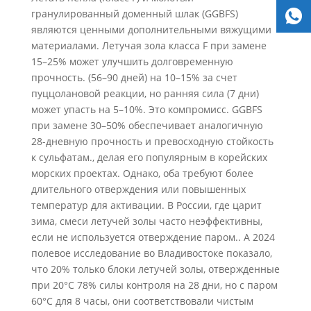
гранулированный доменный шлак (GGBFS)
являются ценными дополнительными вяжущими
материалами. Летучая зола класса F при замене
15–25% может улучшить долговременную
прочность. (56–90 дней) на 10–15% за счет
пуццолановой реакции, но ранняя сила (7 дни)
может упасть на 5–10%. Это компромисс. GGBFS
при замене 30–50% обеспечивает аналогичную
28-дневную прочность и превосходную стойкость
к сульфатам., делая его популярным в корейских
морских проектах. Однако, оба требуют более
длительного отверждения или повышенных
температур для активации. В России, где царит
зима, смеси летучей золы часто неэффективны,
если не используется отверждение паром.. А 2024
полевое исследование во Владивостоке показало,
что 20% только блоки летучей золы, отвержденные
при 20°C 78% силы контроля на 28 дни, но с паром
60°C для 8 часы, они соответствовали чистым