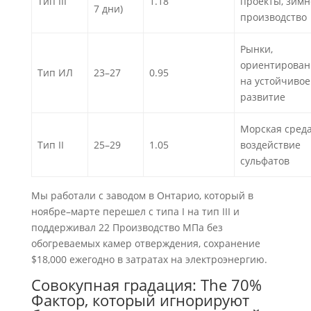
Тип III
1.18
проекты, зимн
7 дни)
производство
Рынки,
ориентирова
Тип ИЛ
23–27
0.95
на устойчивое
развитие
Морская среда
Тип II
25–29
1.05
воздействие
сульфатов
Мы работали с заводом в Онтарио, который в
ноябре–марте перешел с типа I на тип III и
поддерживал 22 Производство МПа без
обогреваемых камер отверждения, сохранение
$18,000 ежегодно в затратах на электроэнергию.
Совокупная градация:
The
70%
Фактор, который игнорируют