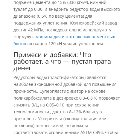
подъеме цемента до 15% (330 кг/м³), нижний
туалет до 0.30, и внедрить редуктор воды высокого
диапазона (0.5% по весу цемента) для
поддержания уплотнения. Южнокорейский завод
достиг 42 МПа, последовательно используя эту
формулу с
машина для изготовления цементных
блоков
оснащен 120 кН усилие уплотнения.
Примеси и добавки: Что
работает, а что — пустая трата
денег
Редукторы воды (пластификаторы) являются
наиболее экономичной добавкой для повышения
прочности.. Суперпластификатор на основе
поликарбоксилата в дозировке 0,3–0,8 % позволяет
снизить В/Ц на 0,05–0,10 при сохранении
технологичности., дает на 8–12% большую
прочность. Ускорители (хлорид кальция или
нехлорид) ценны зимой, но должны
соответствовать ограничениям ASTM C494, чтобы