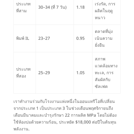
ประเภท
เร่งรัด
,
การ
30
–34
(ที่ 7 วัน)
1.18
ที่สาม
ผลิตในฤดู
หนาว
ตลาดที่มุ่ง
พิมพ์ IL
23
–27
0.95
เน้นความ
ยั่งยืน
สภาพ
แวดล้อมทาง
ประเภท
25
–29
1.05
ทะเล
,
การ
ที่สอง
สัมผัสกับ
ซัลเฟต
เราทำงานร่วมกับโรงงานแห่งหนึ่งในออนแทรีโอที่เปลี่ยน
จากประเภท 1 เป็นประเภท 3 ในช่วงเดือนพฤศจิกายนถึง
เดือนมีนาคมและบำรุงรักษา
22
การผลิต MPa โดยไม่ต้อง
ใช้ห้องบ่มด้วยความร้อน
, ประหยัด $18,000
ต่อปีในต้นทุน
พลังงาน
.