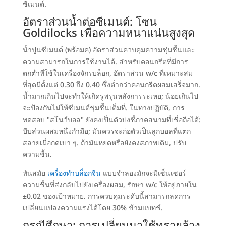
ซีเมนต์
.
อัตราส่วนน้ำต่อซีเมนต์:
โซน
Goldilocks เพื่อความหนาแน่นสูงสุด
น้ำปูนซีเมนต์
(พร้อมค)
อัตราส่วนควบคุมความชุ่มชื้นและ
ความสามารถในการใช้งานได้
.
สำหรับคอนกรีตที่มีการ
ตกต่ำที่ใช้ในเครื่องจักรบล็อก
,
อัตราส่วน w/c ที่เหมาะสม
ที่สุดมีตั้งแต่
0.30
ถึง 0.40 ซึ่งต่ำกว่าคอนกรีตผสมเสร็จมาก
.
น้ำมากเกินไปจะทำให้เกิดรูพรุนหลังการระเหย
;
น้อยเกินไป
จะป้องกันไม่ให้ซีเมนต์ชุ่มชื้นเต็มที่
. ในทางปฏิบัติ,
การ
ทดสอบ "สโนว์บอล" ยังคงเป็นตัวบ่งชี้ภาคสนามที่เชื่อถือได้
:
บีบส่วนผสมหนึ่งกำมือ
;
มันควรจะก่อตัวเป็นลูกบอลที่แตก
สลายเมื่อกดเบา ๆ
.
ถ้ามันหยดหรือยังคงสภาพเดิม
,
ปรับ
ความชื้น
.
ทันสมัย
เครื่องทำบล็อกจีน
แบบจำลองมักจะมีเซ็นเซอร์
ความชื้นที่ส่งกลับไปยังเครื่องผสม
,
รักษา w/c ให้อยู่ภายใน
±0.02 ของเป้าหมาย
.
การควบคุมระดับนี้สามารถลดการ
เปลี่ยนแปลงความแรงได้โดย
30%
ข้ามแบทช์
.