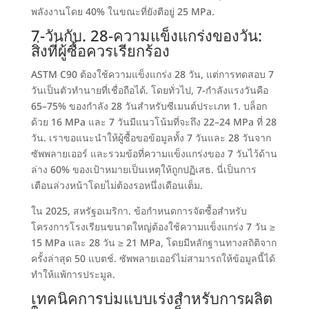
พลังงานโดย
40%
ในขณะที่ยังตีอยู่
25 MPa.
7-
วันกับ
. 28-
ความแข็งแกร่งของวัน
:
สิ่งที่ผู้ซื้อควรเรียกร้อง
ASTM C90 ต้องใช้ความแข็งแกร่ง 28 วัน
,
แต่การทดสอบ 7
วันเป็นตัวทำนายที่เชื่อถือได้
. โดยทั่วไป, 7-
กำลังแรงวันคือ
65–75% ของกำลัง 28 วันสำหรับซีเมนต์ประเภท 1
.
บล็อก
ด้วย
16 MPa และ 7
วันมีแนวโน้มที่จะถึง 22–24 MPa ที่
28
วัน.
เราขอแนะนำให้ผู้ซื้อขอข้อมูลทั้ง 7 วันและ 28 วันจาก
ซัพพลายเออร์ และรวมข้อที่ความแข็งแกร่งของ 7 วันไว้ด้าน
ล่าง
60%
ของเป้าหมายเป็นเหตุให้ถูกปฏิเสธ
.
นี่เป็นการ
เตือนล่วงหน้าโดยไม่ต้องรอหนึ่งเดือนเต็ม
.
ใน 2025,
สหรัฐอเมริกา
.
ข้อกำหนดการจัดซื้อสำหรับ
โครงการโรงเรียนขนาดใหญ่ต้องใช้ความแข็งแกร่ง 7 วัน ≥
15
MPa และ 28 วัน ≥
21 MPa,
โดยมีหลักฐานทางสถิติจาก
ครั้งล่าสุด
50
แบตช์
.
ซัพพลายเออร์ไม่สามารถให้ข้อมูลนี้ได้
ทำให้แพ้การประมูล
.
เทคนิคการบ่มแบบเร่งสำหรับการผลิต