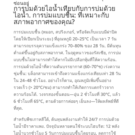
ซ่อนอยู่
การบ่มด้วยไอน้ำเทียบกับการบ่มด้วย
ไอน้ำ
.
การบ่มแบบชื้น
:
ที่เหมาะกับ
สภาพอากาศของคุณ
?
การบ่มแบบชื้น
(
หมอก
,
สปริงเกอร์
,
หรือจัดเก็บแบบมีฝาปิด
โดยให้เปียกเป็นระยะ
)
ที่อุณหภูมิ 20–25°C เป็นเวลา
7
วัน
สามารถบรรลุความแข็งแกร่ง 70–80% ของ 28 วัน
.
มีต้นทุน
ต่ำแต่ขึ้นอยู่กับสภาพอากาศ
.
ในฤดูหนาวของรัสเซีย
,
การบ่ม
แบบชื้นไม่สามารถทำได้หากไม่มีเปลือกหุ้มที่ให้ความร้อน
.
การบ่มด้วยไอน้ำที่ความดันบรรยากาศ
(60
–70°ซ
)
เร่งความ
ชุ่มชื้น
:
บล็อกสามารถเข้าถึงความแข็งแกร่งเทียบเท่า 28 วัน
ใน 24–48 ชั่วโมง
. อย่างไรก็ตาม,
อุณหภูมิเพิ่มขึ้นอย่าง
รวดเร็ว
(> 20
°C/ชม
)
สามารถทำให้เกิดการแตกร้าวจาก
ความร้อนได้
.
วงจรสองขั้นตอน—อุ่น 2 ชั่วโมงที่ 30°C
, แล้ว
6
ชั่วโมงที่ 65°C
,
ตามด้วยการค่อยๆ เย็นลง—ให้ผลลัพธ์ที่ดี
ที่สุด
.
สำหรับพืชเกาหลีใต้
,
ต้นทุนพลังงานทำให้
24/7
การบ่มด้วย
ไอน้ำมีราคาแพง
.
ปัจจุบันหลายคนใช้ระบบไฮบริด
: 12
พลัง
ไอน้ำบวกชั่วโมง
5
วันการบ่มแบบชื้นโดยรอบ
,
ลดการใช้