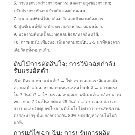
การแยกระหว่างการจัดการ
:
ลดความสูงของการตก
;
ปรับปรุงการทำงานร่วมกันของส่วนผสม
.
ขนาดแม่พิมพ์ไม่ถูกต้อง
:
วัดและชิมตามต้องการ
.
ปูนซีเมนต์ที่ล้าสมัย
:
ตรวจสอบก้อน
;
หมุนสต็อก
.
มวลรวมที่ปนเปื้อน
:
ทดสอบสิ่งสกปรกอินทรีย์
.
การผสมไม่เพียงพอ
:
เพิ่มเวลาผสมเป็น 3-5 นาทีหลังจาก
เติมวัสดุทั้งหมดแล้ว
.
ต้นไม้การตัดสินใจ
:
การวินิจฉัยกำลัง
รับแรงอัดต่ำ
เริ่ม
:
มีความหนาแน่นต่ำ
?
→ ใช่
:
ตรวจสอบแรงอัดและเติม
ความสม่ำเสมอ
.
หากความหนาแน่นเป็นปกติ → ความแรง
ใน 7 วันต่ำ
?
→ ใช่
:
ตรวจสอบคุณภาพซีเมนต์และอัตราส่วน
w/c
.
หาก 7 วันเป็นปกติแต่ 28 วันต่ำ → ตรวจสอบสภาวะ
การบ่มและวัสดุปอซโซลานที่เป็นไปได้ต่ำกว่าประสิทธิภาพ
.
ตรรกะง่ายๆ นี้แยกออกจากกัน
80%
ของปัญหาภายในไม่กี่
นาที
.
การแก้ไขฉุกเฉิน
:
การปรับการผลิต