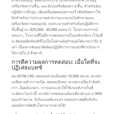
สำหรับบล็อก
),
ชุดตะแกรง
(75
ไมโครเมตรถึง
4.75 มม),
เครื่องวัดความชื้น
,
และถังบ่มหรือห้องความชื้น
.
สำหรับห้อง
ปฏิบัติการขั้นสูง
,
เพิ่มเครื่องทดสอบความเร็วพัลส์อัลตราโซ
นิกสำหรับการประมาณค่าความแรงแบบไม่ทำลายและ
เครื่องวัดความสมบูรณ์
.
งบประมาณสำหรับห้องปฏิบัติการ
ขั้นพื้นฐาน
: $25,000
– 40,000 ดอลลาร์
. ในประสบการณ์
ของเรา,
โรงงานที่ไม่มีการทดสอบภายในองค์กรมีแนวโน้มที่
จะจัดส่งผลิตภัณฑ์ที่ไม่เป็นไปตามข้อกำหนดได้มากกว่าถึง 3
เท่า เนื่องจากต้องอาศัยห้องปฏิบัติการภายนอกที่ดำเนินการ
ได้ภายใน 2 สัปดาห์
.
การตีความผลการทดสอบ
:
เมื่อใดที่จะ
ปฏิเสธแบทช์
ต่อ ASTM C90
,
ทดสอบสามบล็อกต่อ
10,000 หน่วย.
หากค่า
เฉลี่ยสามต่ำกว่าสเป็ค
,
ทดสอบอีกหก
.
หากค่าเฉลี่ยเก้ายังต่ำ
กว่า
,
ล็อตล้มเหลว
.
เราขอแนะนำให้ใช้เกณฑ์ภายในที่
ระมัดระวังกว่านี้
:
หากมีการทดสอบบล็อกเดียวด้านล่าง
90%
ของเป้าหมาย
,
กักกันแบทช์และตรวจสอบสาเหตุที่แท้จริง
.
แผนผังการตัดสินใจสามารถช่วยได้
: