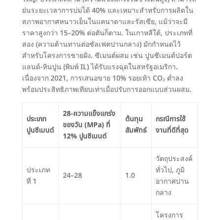
ย่นระยะเวลาการบ่มได้
40%
และเหมาะสำหรับการผลิตใน
สภาพอากาศหนาวเย็นในแคนาดาและรัสเซีย
,
แม้ว่าจะมี
ราคาสูงกว่า 15–20% ต่อตันก็ตาม
. ในเกาหลีใต้,
ประเภทที่
สอง
(
ความต้านทานต่อซัลเฟตปานกลาง
)
มักกำหนดไว้
สำหรับโครงการชายฝั่ง
.
ซีเมนต์ผสม เช่น ปูนซีเมนต์ปอร์ต
แลนด์-หินปูน
(
พิมพ์ IL
)
ได้รับแรงฉุดในสหรัฐอเมริกา
.
เนื่องจาก
2021, การเสนอขาย 10%
รอยเท้า CO₂ ต่ำลง
พร้อมประสิทธิภาพเทียบเท่าเมื่อปรับการออกแบบส่วนผสม
.
28-
ความแข็งแกร่ง
ประเภท
ต้นทุน
กรณีการใช้
ของวัน
(MPa) ที่
ปูนซีเมนต์
สัมพัทธ์
งานที่ดีที่สุด
12% ปูนซีเมนต์
วัตถุประสงค์
ประเภท
ทั่วไป,
ภูมิ
24–28
1.0
ที่ 1
อากาศปาน
กลาง
โครงการ