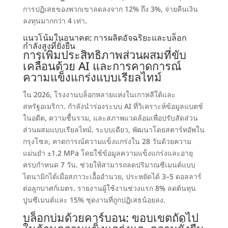
การปฏิเสธของพวกเขาลดลงจาก
12% ถึง 3%,
จ่ายคืนเงิน
ลงทุนมากกว่า 4 เท่า
.
แนวโน้มในอนาคต:
การผลิตอัจฉริยะและบล็อก
กำลังสูงที่ยั่งยืน
การเพิ่มประสิทธิภาพส่วนผสมที่ขับ
เคลื่อนด้วย AI และการคาดการณ์
ความแข็งแกร่งแบบเรียลไทม์
ใน 2026,
โรงงานบล็อกหลายแห่งในเกาหลีใต้และ
สหรัฐอเมริกา
.
กำลังนำร่องระบบ AI ที่วิเคราะห์ข้อมูลแบตช์
ในอดีต
,
ความชื้นรวม
,
และสภาพแวดล้อมเพื่อปรับสัดส่วน
ส่วนผสมแบบเรียลไทม์
.
ระบบเดียว
,
พัฒนาโดยสตาร์ทอัพใน
กรุงโซล
,
คาดการณ์ความแข็งแกร่งใน 28 วันด้วยความ
แม่นยำ ±1.2 MPa โดยใช้ข้อมูลความแข็งแกร่งและอายุ
ครบกำหนด 7 วัน
.
ช่วยให้สามารถลดปริมาณซีเมนต์แบบ
ไดนามิกได้เมื่อสภาวะเอื้ออำนวย
,
ประหยัดได้ 3–5 ดอลลาร์
ต่อลูกบาศก์เมตร
.
รายงานผู้ใช้งานช่วงแรก
8%
ลดต้นทุน
ปูนซีเมนต์และ
15%
ชุดงานที่ถูกปฏิเสธน้อยลง
.
บล็อกบ่มด้วยคาร์บอน
:
ขอบเขตถัดไป