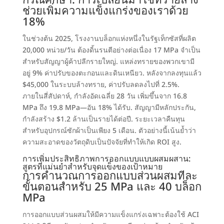
กรณีศึกษา:
การเปลี่ยนมาใช้ทรายล้าง
ช่วยเพิ่มความแข็งแกร่งของเราด้วย
18%
ในช่วงต้น 2025,
โรงงานบล็อกแห่งหนึ่งในรัฐเท็กซัสที่ผลิต
20,000
หน่วย/วัน ต้องดิ้นรนตีอย่างต่อเนื่อง
17
MPa จำเป็น
สำหรับสัญญาผู้ค้าปลีกรายใหญ่
.
แหล่งทรายของพวกเขามี
อยู่
9%
ค่าปรับของตะกอนและดินเหนียว
.
หลังจากลงทุนแล้ว
$45,000
ในระบบล้างทราย
,
ค่าปรับลดลงไปที่
2.5%.
ภายในสี่สัปดาห์
,
กำลังอัดเฉลี่ย 28 วัน เพิ่มขึ้นจาก
16.8
MPa ถึง 19.8
MPa—อัน
18%
ได้รับ
.
สัญญามีหลักประกัน
,
กำลังสร้าง $1.2
ล้านเป็นรายได้ต่อปี
.
ระยะเวลาคืนทุน
สำหรับอุปกรณ์ซักผ้าเป็นเพียง
5 เดือน.
ตัวอย่างนี้เน้นย้ำว่า
ความสะอาดของวัตถุดิบเป็นปัจจัยที่ทำให้เกิด ROI สูง
.
การเพิ่มประสิทธิภาพการออกแบบแบบผสมผสาน
:
สูตรที่แม่นยำสำหรับจุดแข็งของเป้าหมาย
การคำนวณการออกแบบส่วนผสมทีละ
ขั้นตอนสำหรับ
25
MPa และ
40
บล็อก
MPa
การออกแบบส่วนผสมให้มีความแข็งแกร่งเฉพาะต้องใช้ ACI