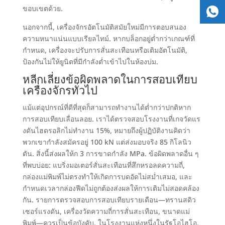
ขอบเขตด้วย
.
นอกจากนี้,
เครื่องจักรอัตโนมัติสมัยใหม่มีการตอบสนอง
ความหนาแน่นแบบเรียลไทม์
.
หากบล็อกอยู่ต่ำกว่าเกณฑ์ที่
กำหนด
,
เครื่องจะปรับการสั่นสะเทือนหรือเติมอัตโนมัติ
,
ป้องกันไม่ให้ยูนิตที่มีกำลังต่ำเข้าไปในห้องบ่ม
.
หลีกเลี่ยงข้อผิดพลาดในการสอบเทียบ
เครื่องจักรทั่วไป
แม้แต่อุปกรณ์ที่ดีที่สุดก็สามารถทำงานได้ต่ำกว่าปกติหาก
การสอบเทียบเลื่อนลอย
.
เราได้ตรวจสอบโรงงานที่เกจวัดแร
งดันไฮดรอลิกไม่ทำงาน
15%,
หมายถึงผู้ปฏิบัติงานคิดว่า
พวกเขากำลังสมัครอยู่
100
kN แต่ส่งมอบจริง
85 กิโลนิว
ตัน.
สิ่งนี้ส่งผลให้ก
3
การขาดกำลัง MPa
.
ข้อผิดพลาดอื่น ๆ
ที่พบบ่อย
:
แบริ่งมอเตอร์สั่นสะเทือนที่สึกหรอลดความถี่
,
กล่องแม่พิมพ์ไม่ตรงทำให้เกิดการบดอัดไม่สม่ำเสมอ
,
และ
กำหนดเวลากล่องฟีดไม่ถูกต้องส่งผลให้การเติมไม่สอดคล้อง
กัน
.
รายการตรวจสอบการสอบเทียบรายเดือน—ทรานสดิว
เซอร์แรงดัน
,
เครื่องวัดความถี่การสั่นสะเทือน
,
ขนาดแม่
พิมพ์—ควรเป็นข้อบังคับ
.
ในโรงงานแห่งหนึ่งในรัฐโอไฮโอ
,