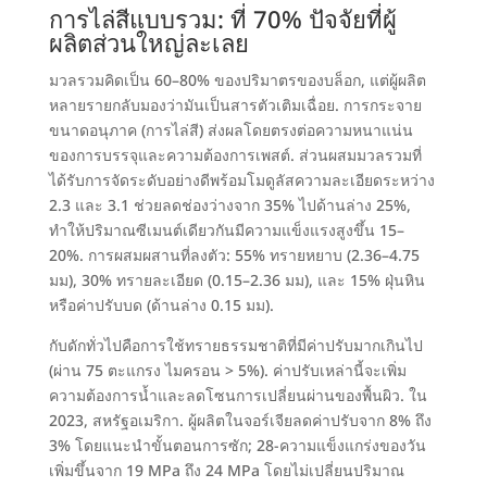
การไล่สีแบบรวม
: ที่ 70%
ปัจจัยที่ผู้
ผลิตส่วนใหญ่ละเลย
มวลรวมคิดเป็น 60–80% ของปริมาตรของบล็อก
,
แต่ผู้ผลิต
หลายรายกลับมองว่ามันเป็นสารตัวเติมเฉื่อย
. การกระจาย
ขนาดอนุภาค (
การไล่สี
)
ส่งผลโดยตรงต่อความหนาแน่น
ของการบรรจุและความต้องการเพสต์
.
ส่วนผสมมวลรวมที่
ได้รับการจัดระดับอย่างดีพร้อมโมดูลัสความละเอียดระหว่าง
2.3 และ 3.1
ช่วยลดช่องว่างจาก
35%
ไปด้านล่าง
25%,
ทำให้ปริมาณซีเมนต์เดียวกันมีความแข็งแรงสูงขึ้น 15–
20%
.
การผสมผสานที่ลงตัว
: 55%
ทรายหยาบ
(2.36
–4.75
มม
), 30%
ทรายละเอียด
(0.15
–2.36 มม
), และ 15%
ฝุ่นหิน
หรือค่าปรับบด
(ด้านล่าง 0.15 มม).
กับดักทั่วไปคือการใช้ทรายธรรมชาติที่มีค่าปรับมากเกินไป
(
ผ่าน
75
ตะแกรง ไมครอน
> 5%).
ค่าปรับเหล่านี้จะเพิ่ม
ความต้องการน้ำและลดโซนการเปลี่ยนผ่านของพื้นผิว
. ใน
2023,
สหรัฐอเมริกา
.
ผู้ผลิตในจอร์เจียลดค่าปรับจาก
8% ถึง
3%
โดยแนะนำขั้นตอนการซัก
; 28-
ความแข็งแกร่งของวัน
เพิ่มขึ้นจาก
19 MPa ถึง 24
MPa โดยไม่เปลี่ยนปริมาณ