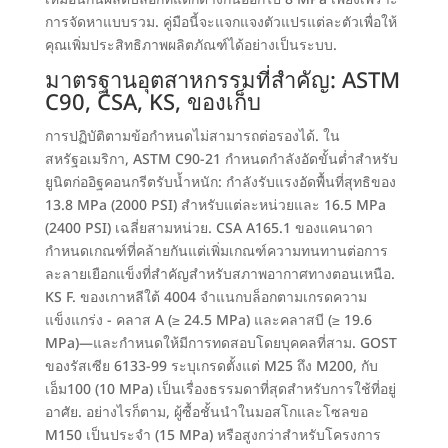
การจัดหาแบบรวม
.
คู่มือนี้จะแจกแจงตัวแปรแต่ละตัวเพื่อให้
คุณเพิ่มประสิทธิภาพผลิตภัณฑ์ได้อย่างเป็นระบบ
.
มาตรฐานอุตสาหกรรมที่สำคัญ
: ASTM
C90, CSA, KS, ของเก็บ
การปฏิบัติตามข้อกำหนดไม่สามารถต่อรองได้
.
ใน
สหรัฐอเมริกา
,
ASTM C90-21 กำหนดกำลังอัดขั้นต่ำสำหรับ
ยูนิตก่ออิฐคอนกรีตรับน้ำหนัก
:
กำลังรับแรงอัดพื้นที่สุทธิของ
13.8 MPa (2000 PSI)
สำหรับแต่ละหน่วยและ
16.5 MPa
(2400 PSI)
เฉลี่ยสามหน่วย
.
CSA A165.1 ของแคนาดา
กำหนดเกณฑ์ที่คล้ายกันแต่เพิ่มเกณฑ์ความทนทานต่อการ
ละลายเยือกแข็งที่สำคัญสำหรับสภาพอากาศทางตอนเหนือ
.
KS F. ของเกาหลีใต้
4004
จำแนกบล็อกตามเกรดความ
แข็งแกร่ง - คลาส A
(
≥
24.5 MPa)
และคลาสบี
(
≥
19.6
MPa)
—และกำหนดให้มีการทดสอบโดยบุคคลที่สาม
.
GOST
ของรัสเซีย
6133-99
ระบุเกรดตั้งแต่ M25 ถึง M200
,
กับ
เอ็ม100
(10 MPa)
เป็นเรื่องธรรมดาที่สุดสำหรับการใช้ที่อยู่
อาศัย
. อย่างไรก็ตาม,
ผู้ซื้อชั้นนำในมอสโกและโซลขอ
M150 เป็นประจำ
(15 MPa)
หรือสูงกว่าสำหรับโครงการ