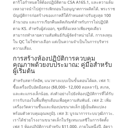
ตาริโอกำหนดให้ต้องปฏิบัติตาม CSA A165.1
,
และความล้ม
เหลวอาจนำไปสู่การเพิกถอนใบอนุญาตการผลิตได้
.
พระราช
บัญญัติการก่อสร้างของเกาหลีใต้กำหนดค่าปรับสูงสุด
100
ล้านวอน และการเรียกคืนผลิตภัณฑ์สำหรับการไม่ปฏิบัติ
ตาม KS
.
สำหรับผู้ส่งออก
,
ชุดที่ล้มเหลวเพียงชุดเดียว
สามารถทำลายความสัมพันธ์กับผู้จัดจำหน่ายได้
.
การลงทุน
ใน QC ไม่ใช่ทางเลือก แต่เป็นความจำเป็นในการบริหาร
ความเสี่ยง
.
การสร้างห้องปฏิบัติการควบคุม
คุณภาพด้วยงบประมาณ
:
คู่มือสำหรับ
ผู้เริ่มต้น
สำหรับสตาร์ทอัพ
,
แนวทางแบบเป็นขั้นตอนได้ผล
. เฟส 1:
ซื้อเครื่องบีบอัดมือสอง
($8,000
– 12,000 ดอลลาร์
),
สเกล
,
และตะแกรงเล็กน้อย
.
ส่งตัวอย่างไปยังห้องปฏิบัติการที่ได้รับ
การรับรองในพื้นที่ทุกเดือนเพื่อดูความสัมพันธ์
. เฟส 2:
เพิ่ม
เครื่องวัดความชื้นและห้องบ่มขนาดเล็ก
(
ตู้เย็นดัดแปลง
พร้อมตัวควบคุมอุณหภูมิ
). เฟส 3:
บูรณาการระบบวุฒิภาวะ
.
เราได้ช่วยโรงงานขนาดเล็กในรัฐเทนเนสซีในการจัดตั้ง
เฟส
1
ห้องปฏิบัติการสำหรับ
$11,000.
ภายในหนึ่งปี
,
อัตรา