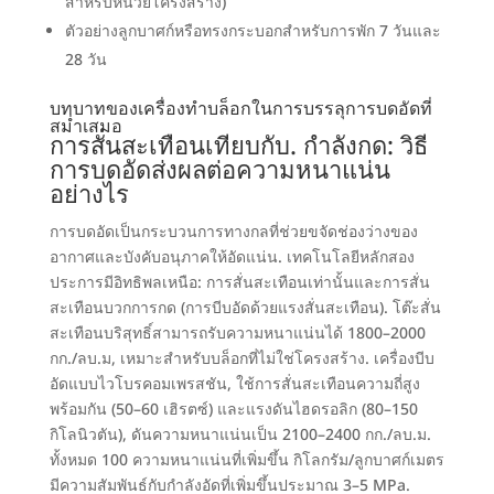
สำหรับหน่วยโครงสร้าง
)
ตัวอย่างลูกบาศก์หรือทรงกระบอกสำหรับการพัก 7 วันและ
28 วัน
บทบาทของเครื่องทำบล็อกในการบรรลุการบดอัดที่
สม่ำเสมอ
การสั่นสะเทือนเทียบกับ
. กำลังกด:
วิธี
การบดอัดส่งผลต่อความหนาแน่น
อย่างไร
การบดอัดเป็นกระบวนการทางกลที่ช่วยขจัดช่องว่างของ
อากาศและบังคับอนุภาคให้อัดแน่น
.
เทคโนโลยีหลักสอง
ประการมีอิทธิพลเหนือ
:
การสั่นสะเทือนเท่านั้นและการสั่น
สะเทือนบวกการกด
(
การบีบอัดด้วยแรงสั่นสะเทือน
).
โต๊ะสั่น
สะเทือนบริสุทธิ์สามารถรับความหนาแน่นได้ 1800–2000
กก./ลบ.ม
,
เหมาะสำหรับบล็อกที่ไม่ใช่โครงสร้าง
.
เครื่องบีบ
อัดแบบไวโบรคอมเพรสชัน
,
ใช้การสั่นสะเทือนความถี่สูง
พร้อมกัน
(50–60 เฮิรตซ์)
และแรงดันไฮดรอลิก
(80
–150
กิโลนิวตัน
),
ดันความหนาแน่นเป็น 2100–2400 กก./ลบ.ม
.
ทั้งหมด
100
ความหนาแน่นที่เพิ่มขึ้น กิโลกรัม/ลูกบาศก์เมตร
มีความสัมพันธ์กับกำลังอัดที่เพิ่มขึ้นประมาณ 3–5 MPa
.