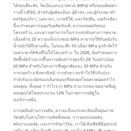
ได้ก่อนที่จะพัง
, วัดเป็นเมกะปาสคาล (MPa) หรือปอนด์ต่อตา
รางนิ้ว (PSI).
สำหรับผู้ผลิตบล็อก
, ผู้ค้าส่ง,
และผู้รับเหมาทั่ว
สหรัฐอเมริกา
, แคนาดา, เกาหลีใต้, และรัสเซีย,
เมตริกเดียว
นี้จะกำหนดการยอมรับผลิตภัณฑ์
,
ความปลอดภัยของ
โครงสร้าง
,
และความสามารถในการแข่งขันทางการตลาด
.
บล็อกด้วย
25
ความแข็งแรงของ MPa สามารถใช้กับผนังรับ
น้ำหนักได้ถึงสามชั้น
,
ในขณะที่ก
10
บล็อก MPa ถูกจำกัดไว้
เฉพาะพาร์ติชันที่ไม่ใช่โครงสร้าง
. ใน 2026,
ข้อกำหนดการ
จัดซื้อจัดจ้างมากขึ้นความต้องการจุดแข็ง 28 วันอย่างน้อย
20
MPa สำหรับโครงการที่อยู่อาศัยและ
35
MPa สำหรับ
การก่อสร้างเชิงพาณิชย์
.
การทำความเข้าใจวิธีปรับปรุง
กำลังรับแรงอัดของบล็อกคอนกรีตส่งผลโดยตรงต่อผลกำไร
ของคุณ
: ทั้งหมด 1
กำไรจาก MPa สามารถขยายตลาดที่อยู่
ของคุณได้โดยประมาณ
12%
ในภาคการก่ออิฐใน
อเมริกาเหนือ
.
จากจุดยืนด้านการผลิต
,
ความแข็งแกร่งสะท้อนถึงคุณภาพ
วัตถุดิบในห่วงโซ่การผลิตทั้งหมด
, การออกแบบผสม,
พลังงานบดอัด
,
และการรักษาวินัย
.
เราได้เห็นพืชที่มีอุปกรณ์
เหมือนกันผลิตบล็อกที่แตกต่างกันออกไป
8
MPa เพียงเพราะ