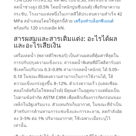
15% (330 กก./ลบ.ม),
ลด w/c เป็น
0.30,
และแนะนำเครื่อง
ลดน้ำช่วงสูง
(0.5%
โดยน้ำหนักปูนซีเมนต์
)
เพื่อรักษาความ
กระชับ
.
โรงงานแห่งหนึ่งในเกาหลีใต้ประสบความสำเร็จ
42
MPa สม่ำเสมอโดยใช้สูตรนี้ด้วย
เครื่องทำบล็อกซีเมนต์
พร้อมกับ
120
แรงบดอัด kN
.
สารผสมและสารเติมแต่ง
:
อะไรได้ผล
และอะไรเสียเงิน
เครื่องลดน้ำ
(
พลาสติไซเซอร์
)
เป็นส่วนผสมที่คุ้มค่าที่สุดใน
การปรับปรุงความแข็งแรง
.
สารลดน้ำพิเศษที่มีโพลีคาร์บอก
ซิเลทในปริมาณ 0.3–0.8% สามารถลดน้ำหนัก/c ได้ 0.05–
0.10 ในขณะที่ยังคงความสามารถในการใช้งานได้
,
ให้
ความแข็งแกร่งสูงขึ้น 8–12%
.
ตัวเร่งความเร็ว
(
แคลเซียม
คลอไรด์หรือไม่ใช่คลอไรด์
)
มีคุณค่าในฤดูหนาวแต่ต้องเป็น
ไปตามข้อจำกัด ASTM C494 เพื่อหลีกเลี่ยงการกัดกร่อนของ
เหล็กในอิฐเสริมแรง
.
ตัวแทนกักเก็บอากาศ
,
ในขณะที่จำเป็น
สำหรับการต้านทานการแช่แข็งและการละลาย
,
ลดกำลังอัด
ลง 3–5% ต่อ
1%
ปริมาณอากาศ
;
ใช้เฉพาะเมื่อระบุไว้
เท่านั้น
.