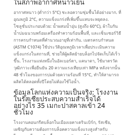
ในสภาพอากาศหนาวเย็น
อากาศหนาว
(
ต่ำกว่า 5°C
)
ชะลอความชุ่มชื้นได้อย่างมาก
.
ที่
อุณหภูมิ 2°C
,
ความแข็งแกร่งที่เพิ่มขึ้นแทบจะหยุดลง
.
โซลูชั่นประกอบด้วย
:
น้ำผสมน้ำอุ่น
(
สูงถึง 60°C
),
ผ้าใบกัน
น้ำบ่มฉนวนพร้อมเครื่องทำความร้อนพื้นที่
,
และเซ็นเซอร์วิธี
การครบกำหนดที่คำนวณอายุที่เท่ากัน
.
เมตรครบกำหนด
(
ASTM C1074
)
ใช้ประวัติอุณหภูมิเวลาเพื่อประเมินความ
แข็งแกร่งในสถานที่
,
ช่วยให้ผู้ผลิตย้ายบล็อกไปจัดเก็บได้เร็ว
ขึ้น
.
โรงงานแห่งหนึ่งในอัลเบอร์ตา
, แคนาดา,
ใช้มาตรวัด
วุฒิภาวะเพื่อยืนยัน
20
ความแรงเทียบเท่า MPa หลังจากนั้น
48
ชั่วโมงของการบ่มด้วยความร้อนที่ 15°C
,
ทำให้สามารถ
ผลิตได้ตลอดทั้งปีโดยไม่ต้องใช้ไอน้ำ
.
ข้อมูลโลกแห่งความเป็นจริง
:
โรงงาน
ในรัสเซียประสบความสำเร็จได้
อย่างไร
35
เมกะปาสคาลเข้า
24
ชั่วโมง
โรงงานคอนกรีตบล็อกในเมืองเยคาเตรินเบิร์ก
, รัสเซีย,
เผชิญกับความต้องการบล็อคความแข็งแรงสูงสำหรับ