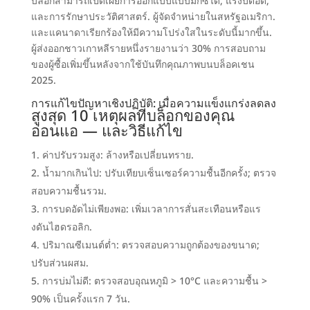
บล็อกสามารถเปิดเผยการออกแบบแบบมิกซ์ได้
, แรงบดอัด,
และการรักษาประวัติศาสตร์
.
ผู้จัดจำหน่ายในสหรัฐอเมริกา
.
และแคนาดาเรียกร้องให้มีความโปร่งใสในระดับนี้มากขึ้น
.
ผู้ส่งออกชาวเกาหลีรายหนึ่งรายงานว่า
30%
การสอบถาม
ของผู้ซื้อเพิ่มขึ้นหลังจากใช้บันทึกคุณภาพบนบล็อคเชน
2025.
การแก้ไขปัญหาเชิงปฏิบัติ
:
เมื่อความแข็งแกร่งลดลง
สูงสุด 10
เหตุผลที่บล็อกของคุณ
อ่อนแอ — และวิธีแก้ไข
ค่าปรับรวมสูง
:
ล้างหรือเปลี่ยนทราย
.
น้ำมากเกินไป
:
ปรับเทียบเซ็นเซอร์ความชื้นอีกครั้ง
;
ตรวจ
สอบความชื้นรวม
.
การบดอัดไม่เพียงพอ
:
เพิ่มเวลาการสั่นสะเทือนหรือแร
งดันไฮดรอลิก
.
ปริมาณซีเมนต์ต่ำ
:
ตรวจสอบความถูกต้องของขนาด
;
ปรับส่วนผสม
.
การบ่มไม่ดี
:
ตรวจสอบอุณหภูมิ
> 10
°C และความชื้น
>
90%
เป็นครั้งแรก
7 วัน.