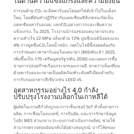
ในด้านความแข็งแกร่งและความยั่งยืน
การบ่มด้วย CO₂ จะฉีดคาร์บอนไดออกไซด์เข้าไปในบล็อก
ใหม่
,
โดยที่มันทำปฏิกิริยากับแคลเซียมซิลิเกตจนเกิดเป็น
แคลเซียมคาร์บอเนต
,
แยกCO₂อย่างถาวรและเพิ่มความ
แข็งแกร่ง
. ใน 2025,
โรงงานนำร่องของแคนาดาประสบ
ความสำเร็จ
22
MPa บล็อกด้วย
12%
ปูนซีเมนต์น้อยลงและ
4%
การดูดซึมCO₂โดยน้ำหนัก
.
เทคโนโลยีนี้สอดคล้องกับ
การกำหนดราคาคาร์บอนในแคนาดา
($65/
ตันเข้า
2025,
เพิ่มขึ้นเป็น 170 เหรียญสหรัฐฯ/ตัน
2030)
และแผนการซื้อ
ขายการปล่อยก๊าซเรือนกระจกของเกาหลี
.
คาดว่าบล็อกที่บ่ม
ด้วยคาร์บอนจะกลายเป็นผลิตภัณฑ์ระดับพรีเมียมสำหรับ
การรับรองอาคารสีเขียวเช่น LEED v5
.
อุตสาหกรรมอย่างไร
4.0
กำลัง
ปรับปรุงโรงงานบล็อกในเกาหลีใต้
ผู้ผลิตในเกาหลีกำลังบูรณาการเซ็นเซอร์ IoT ทั่วทั้งสายการ
ผลิต
,
การเชื่อมโยงแบทช์
, การบีบอัด,
และการรักษาข้อมูล
ไปยัง MES ส่วนกลาง
(ระบบการดำเนินการผลิต).
ช่วยให้
สามารถตรวจสอบย้อนกลับได้อย่างสมบูรณ์
:
บาร์โค้ดของ