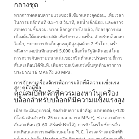
กลางชุด
หากการทดสอบความแรงของสีเขียวแสดงจุดอ่อน
,
เพิ่มเวลา
ในการบดอัดทันที 0.5–1.0 วินาที
,
ลดน้ำเล็กน้อย
,
และตรวจ
สอบความชื้นรวม
.
หากบล็อกถูกร่ายไปแล้ว
,
ยืดอายุการบ่ม
เบื้องต้นใต้แผ่นพลาสติกเพื่อรักษาความชื้น
.
สำหรับบล็อกอบ
ไอน้ำ
,
ขยายการกักเก็บอุณหภูมิสูงสุดด้วย
2 ชั่วโมง.
ครั้ง
หนึ่งเราเคยบันทึกแบทช์ 5,000 บล็อกในรัฐอิลลินอยส์โดย
การตรวจจับความหนาแน่นของกรีนต่ำและปรับความถี่การ
สั่นสะเทือนได้ทันที
,
เพิ่มความแข็งแกร่งขั้นสุดท้ายจากการ
ประมาณ
16 MPa ถึง 20 MPa.
การจัดหาเครื่องจักรเพื่อการผลิตที่มีความแข็งแรง
สูง
:
คู่มือผู้ซื้อ
คุณสมบัติหลักที่ควรมองหาในเครื่อง
บล็อกสำหรับบล็อกที่มีความแข็งแรงสูง
เมื่อประเมินอุปกรณ์
,
จัดลำดับความสำคัญ
: แรงบดอัด (
≥120
กิโลนิวตันสำหรับ
25
ความสามารถ MPa+
),
ช่วงความถี่การ
สั่นสะเทือน
(0
–60 เฮิร์ตซ์ปรับได้
),
การซิงโครไนซ์การสั่น
สะเทือนและการกดที่ควบคุมโดย PLC
,
โครงสร้างแม่พิมพ์ที่