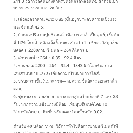
211.3
วิธีการดัดแปลงสำหรับคอนกรีตหล่อแห้ง
.
สำหรับเป้า
หมาย
25 MPa และ 28 วัน:
เลือกอัตราส่วน w/c
: 0.35 (
ขึ้นอยู่กับระดับความแข็งแรง
ของซีเมนต์
42.5).
กำหนดปริมาณปูนซีเมนต์
:
เพื่อการตกต่ำเป็นศูนย์
,
เริ่มต้น
ที่
12%
โดยน้ำหนักแห้งทั้งหมด
. สำหรับ 1
m³ ของวัสดุบล็อก
บดอัด
(
~2200กก
),
ซีเมนต์ =
264 กิโลกรัม.
คำนวณน้ำ
: 264 × 0.35 - 92.4
ลิตร
.
รวมยอด
: 2200 – 264 – 92.4 - 1843.6 กิโลกรัม.
รวม
เศษส่วนหยาบและละเอียดตามเป้าหมายการไล่สี
.
ปรับความชื้นในมวลรวม—ลบความชื้นอิสระออกจากน้ำ
ผสม
.
ชุดทดลอง
:
ทดสอบสามกระบอกสูบหรือบล็อกที่
7 และ 28
วัน.
หากความแข็งแกร่งมีน้อย
,
เพิ่มปูนซีเมนต์โดย
10
กิโลกรัม/ลบ.ม. เพิ่มขึ้นหรือลดลงโดยน้ำหนัก
0.02.
สำหรับ 40
บล็อก MPa
,
วิธีการทั่วไปคือการยกปูนซีเมนต์ให้