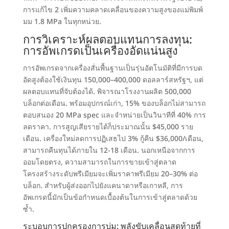
การแก้ไข
2
เพิ่มความคลาดเคลื่อนของความสูงของแม่พิมพ์
มม
1.8
MPa ในทุกหน่วย
.
การวิเคราะห์ผลตอบแทนการลงทุน
:
การอัพเกรดเป็นเครื่องอัดแน่นสูง
การอัพเกรดจากเครื่องสั่นพื้นฐานเป็นรุ่นอัตโนมัติที่มีการบด
อัดสูงต้องใช้เงินทุน 150,000–400,000 ดอลลาร์สหรัฐฯ
,
แต่
ผลตอบแทนที่จับต้องได้
.
พิจารณาโรงงานผลิต
500,000
บล็อกต่อเดือน.
พร้อมอุปกรณ์เก่า
, 15%
ของบล็อกไม่สามารถ
ตอบสนอง
20
MPa spec และจำหน่ายเป็นวินาทีที่
40% การ
ลดราคา.
การสูญเสียรายได้ก็ประมาณนั้น
$45,000
ราย
เดือน
.
เครื่องใหม่ลดการปฏิเสธไป
3%
กู้คืน $36,000/เดือน
,
สามารถคืนทุนได้ภายใน 12-18 เดือน
.
นอกเหนือจากการ
ออมโดยตรง
,
ความสามารถในการขายเข้าสู่ตลาด
โครงสร้างระดับพรีเมียมจะเพิ่มราคาพรีเมียม 20–30% ต่อ
บล็อก
.
สำหรับผู้ส่งออกไปยังแคนาดาหรือเกาหลี
,
การ
อัพเกรดนี้มักเป็นข้อกำหนดเบื้องต้นในการเข้าสู่ตลาดด้วย
ซ้ำ
.
ระบอบการปกครองการบ่ม
:
พลังขับเคลื่อนสุดท้ายที่