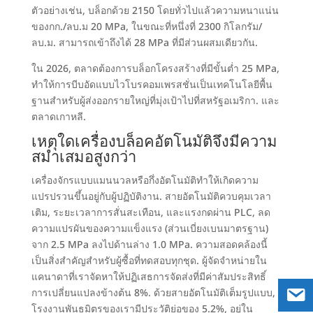
ตัวอย่างเช่น,
บล็อกด้วย
2150
โดยทั่วไปแล้วความหนาแน่น
ของกก./ลบ.ม
20 MPa,
ในขณะที่หนึ่งที่
2300
กิโลกรัม/
ลบ.ม. สามารถเข้าถึงได้
28
MPa ที่มีส่วนผสมเดียวกัน
.
ใน 2026,
ตลาดต้องการบล็อกโครงสร้างที่มีขั้นต่ำ
25 MPa,
ทำให้การบีบอัดแบบไวโบรคอมเพรสชั่นเป็นเทคโนโลยีพื้น
ฐานสำหรับผู้ส่งออกรายใหญ่ที่มุ่งเป้าไปที่สหรัฐอเมริกา
.
และ
ตลาดเกาหลี
.
เหตุใดเครื่องบล็อคอัตโนมัติจึงมีความ
สม่ำเสมอสูงกว่า
เครื่องจักรแบบแมนนวลหรือกึ่งอัตโนมัติทำให้เกิดความ
แปรปรวนขึ้นอยู่กับผู้ปฏิบัติงาน
.
สายอัตโนมัติควบคุมเวลา
เติม
,
ระยะเวลาการสั่นสะเทือน
,
และแรงกดผ่าน PLC
,
ลด
ความแปรผันของความแข็งแรง
(
ส่วนเบี่ยงเบนมาตรฐาน
)
จาก 2.5
MPa ลงไปด้านล่าง
1.0 MPa.
ความสอดคล้องนี้
เป็นสิ่งสำคัญสำหรับผู้ซื้อที่ทดสอบทุกชุด
.
ผู้จัดจำหน่ายใน
แคนาดาที่เราจัดหาให้ปฏิเสธการจัดส่งที่มีค่าสัมประสิทธิ์
การเปลี่ยนแปลงข้างต้น
8%.
ด้วยสายอัตโนมัติเต็มรูปแบบ
,
โรงงานพันธมิตรของเรามีประวัติย่อของ
5.2%,
อยู่ใน