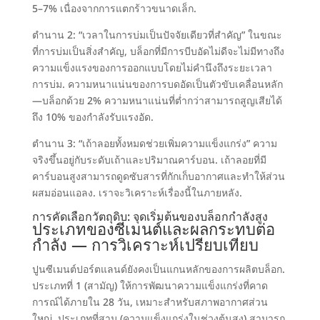
5–7% เนื่องจากการแตกร้าวขนาดเล็ก
.
ตำนาน 2:
“เวลาในการบ่มเป็นปัจจัยเดียวที่สำคัญ” ในขณะ
ที่การบ่มเป็นสิ่งสำคัญ
,
บล็อกที่มีการบีบอัดไม่ดีจะไม่มีทางถึง
ความแข็งแรงของการออกแบบโดยไม่คำนึงถึงระยะเวลา
การบ่ม
.
ความหนาแน่นของการบดอัดเป็นตัวขับเคลื่อนหลัก
—บล็อกด้วย
2%
ความหนาแน่นที่ต่ำกว่าสามารถสูญเสียได้
ถึง
10%
ของกำลังรับแรงอัด
.
ตำนาน 3:
“เถ้าลอยทั้งหมดช่วยเพิ่มความแข็งแกร่ง” ความ
จริงขึ้นอยู่กับระดับเถ้าและปริมาณคาร์บอน
.
เถ้าลอยที่มี
คาร์บอนสูงสามารถดูดซับสารที่กักเก็บอากาศและทำให้ส่วน
ผสมอ่อนแอลง
.
เราจะวิเคราะห์เรื่องนี้ในภายหลัง
.
การคัดเลือกวัตถุดิบ
:
จุดเริ่มต้นของบล็อกกำลังสูง
ประเภทของซีเมนต์และผลกระทบต่อ
กำลัง — การวิเคราะห์เปรียบเทียบ
ปูนซีเมนต์ปอร์ตแลนด์ยังคงเป็นแกนหลักของการผลิตบล็อก
.
ประเภทที่ 1
(
สามัญ
)
ให้การพัฒนาความแข็งแกร่งที่คาด
การณ์ได้ภายใน 28 วัน
,
เหมาะสำหรับสภาพอากาศส่วน
ใหญ่
.
ประเภทที่สาม
(
ความแข็งแกร่งในช่วงต้นสูง
)
สามารถ