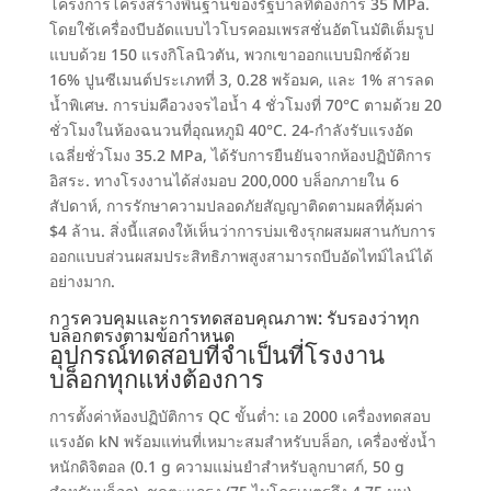
โครงการโครงสร้างพื้นฐานของรัฐบาลที่ต้องการ
35 MPa.
โดยใช้เครื่องบีบอัดแบบไวโบรคอมเพรสชั่นอัตโนมัติเต็มรูป
แบบด้วย
150
แรงกิโลนิวตัน
,
พวกเขาออกแบบมิกซ์ด้วย
16%
ปูนซีเมนต์ประเภทที่ 3
, 0.28 พร้อมค, และ 1%
สารลด
น้ำพิเศษ
.
การบ่มคือวงจรไอน้ำ 4 ชั่วโมงที่ 70°C ตามด้วย
20
ชั่วโมงในห้องฉนวนที่อุณหภูมิ 40°C
. 24-
กำลังรับแรงอัด
เฉลี่ยชั่วโมง
35.2 MPa,
ได้รับการยืนยันจากห้องปฏิบัติการ
อิสระ
.
ทางโรงงานได้ส่งมอบ
200,000
บล็อกภายใน
6
สัปดาห์
,
การรักษาความปลอดภัยสัญญาติดตามผลที่คุ้มค่า
$4 ล้าน.
สิ่งนี้แสดงให้เห็นว่าการบ่มเชิงรุกผสมผสานกับการ
ออกแบบส่วนผสมประสิทธิภาพสูงสามารถบีบอัดไทม์ไลน์ได้
อย่างมาก
.
การควบคุมและการทดสอบคุณภาพ
:
รับรองว่าทุก
บล็อกตรงตามข้อกำหนด
อุปกรณ์ทดสอบที่จำเป็นที่โรงงาน
บล็อกทุกแห่งต้องการ
การตั้งค่าห้องปฏิบัติการ QC ขั้นต่ำ
: เอ 2000
เครื่องทดสอบ
แรงอัด kN พร้อมแท่นที่เหมาะสมสำหรับบล็อก
,
เครื่องชั่งน้ำ
หนักดิจิตอล
(0.1
g ความแม่นยำสำหรับลูกบาศก์
, 50
g