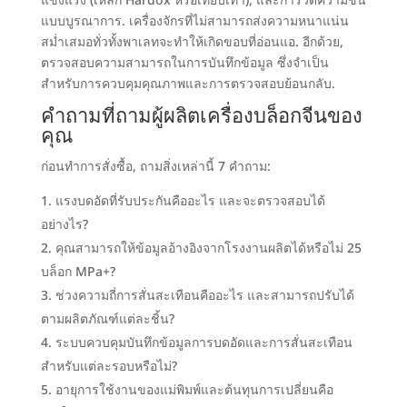
แข็งแรง
(
เหล็ก Hardox หรือเทียบเท่า
),
และการวัดความชื้น
แบบบูรณาการ
.
เครื่องจักรที่ไม่สามารถส่งความหนาแน่น
สม่ำเสมอทั่วทั้งพาเลทจะทำให้เกิดขอบที่อ่อนแอ
. อีกด้วย,
ตรวจสอบความสามารถในการบันทึกข้อมูล ซึ่งจำเป็น
สำหรับการควบคุมคุณภาพและการตรวจสอบย้อนกลับ
.
คำถามที่ถามผู้ผลิตเครื่องบล็อกจีนของ
คุณ
ก่อนทำการสั่งซื้อ
,
ถามสิ่งเหล่านี้
7
คำถาม
:
แรงบดอัดที่รับประกันคืออะไร และจะตรวจสอบได้
อย่างไร
?
คุณสามารถให้ข้อมูลอ้างอิงจากโรงงานผลิตได้หรือไม่
25
บล็อก MPa+
?
ช่วงความถี่การสั่นสะเทือนคืออะไร และสามารถปรับได้
ตามผลิตภัณฑ์แต่ละชิ้น
?
ระบบควบคุมบันทึกข้อมูลการบดอัดและการสั่นสะเทือน
สำหรับแต่ละรอบหรือไม่
?
อายุการใช้งานของแม่พิมพ์และต้นทุนการเปลี่ยนคือ