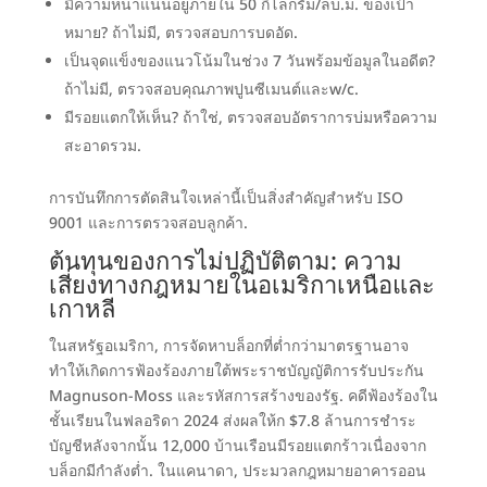
มีความหนาแน่นอยู่ภายใน
50
กิโลกรัม/ลบ.ม. ของเป้า
หมาย
?
ถ้าไม่มี
,
ตรวจสอบการบดอัด
.
เป็นจุดแข็งของแนวโน้มในช่วง 7 วันพร้อมข้อมูลในอดีต
?
ถ้าไม่มี
,
ตรวจสอบคุณภาพปูนซีเมนต์และw/c
.
มีรอยแตกให้เห็น
?
ถ้าใช่
,
ตรวจสอบอัตราการบ่มหรือความ
สะอาดรวม
.
การบันทึกการตัดสินใจเหล่านี้เป็นสิ่งสำคัญสำหรับ ISO
9001
และการตรวจสอบลูกค้า
.
ต้นทุนของการไม่ปฏิบัติตาม
:
ความ
เสี่ยงทางกฎหมายในอเมริกาเหนือและ
เกาหลี
ในสหรัฐอเมริกา
,
การจัดหาบล็อกที่ต่ำกว่ามาตรฐานอาจ
ทำให้เกิดการฟ้องร้องภายใต้พระราชบัญญัติการรับประกัน
Magnuson-Moss และรหัสการสร้างของรัฐ
.
คดีฟ้องร้องใน
ชั้นเรียนในฟลอริดา
2024
ส่งผลให้ก
$7.8
ล้านการชำระ
บัญชีหลังจากนั้น
12,000
บ้านเรือนมีรอยแตกร้าวเนื่องจาก
บล็อกมีกำลังต่ำ
. ในแคนาดา,
ประมวลกฎหมายอาคารออน