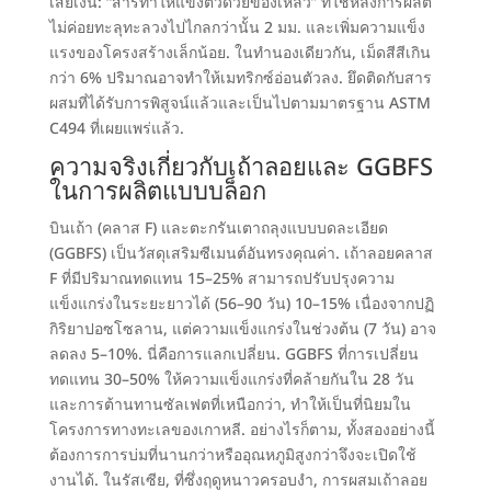
เสียเงิน
:
“สารทำให้แข็งตัวด้วยของเหลว” ที่ใช้หลังการผลิต
ไม่ค่อยทะลุทะลวงไปไกลกว่านั้น
2
มม. และเพิ่มความแข็ง
แรงของโครงสร้างเล็กน้อย
. ในทำนองเดียวกัน,
เม็ดสีสีเกิน
กว่า
6%
ปริมาณอาจทำให้เมทริกซ์อ่อนตัวลง
.
ยึดติดกับสาร
ผสมที่ได้รับการพิสูจน์แล้วและเป็นไปตามมาตรฐาน ASTM
C494 ที่เผยแพร่แล้ว
.
ความจริงเกี่ยวกับเถ้าลอยและ GGBFS
ในการผลิตแบบบล็อก
บินเถ้า (
คลาส F
)
และตะกรันเตาถลุงแบบบดละเอียด
(GGBFS)
เป็นวัสดุเสริมซีเมนต์อันทรงคุณค่า
.
เถ้าลอยคลาส
F ที่มีปริมาณทดแทน 15–25% สามารถปรับปรุงความ
แข็งแกร่งในระยะยาวได้
(56
–90 วัน
)
10–15% เนื่องจากปฏิ
กิริยาปอซโซลาน
,
แต่ความแข็งแกร่งในช่วงต้น
(7 วัน)
อาจ
ลดลง 5–10%
.
นี่คือการแลกเปลี่ยน
.
GGBFS ที่การเปลี่ยน
ทดแทน 30–50% ให้ความแข็งแกร่งที่คล้ายกันใน 28 วัน
และการต้านทานซัลเฟตที่เหนือกว่า
,
ทำให้เป็นที่นิยมใน
โครงการทางทะเลของเกาหลี
. อย่างไรก็ตาม,
ทั้งสองอย่างนี้
ต้องการการบ่มที่นานกว่าหรืออุณหภูมิสูงกว่าจึงจะเปิดใช้
งานได้
. ในรัสเซีย,
ที่ซึ่งฤดูหนาวครอบงำ
,
การผสมเถ้าลอย