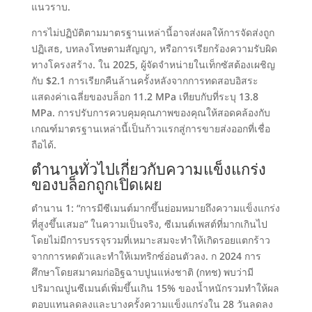
แนวราบ
.
การไม่ปฏิบัติตามมาตรฐานเหล่านี้อาจส่งผลให้การจัดส่งถูก
ปฏิเสธ
,
บทลงโทษตามสัญญา
,
หรือการเรียกร้องความรับผิด
ทางโครงสร้าง
. ใน 2025,
ผู้จัดจำหน่ายในเท็กซัสต้องเผชิญ
กับ
$2.1
การเรียกคืนล้านครั้งหลังจากการทดสอบอิสระ
แสดงค่าเฉลี่ยของบล็อก
11.2
MPa เทียบกับที่ระบุ
13.8
MPa.
การปรับการควบคุมคุณภาพของคุณให้สอดคล้องกับ
เกณฑ์มาตรฐานเหล่านี้เป็นก้าวแรกสู่การขายส่งออกที่เชื่อ
ถือได้
.
ตำนานทั่วไปเกี่ยวกับความแข็งแกร่ง
ของบล็อกถูกเปิดเผย
ตำนาน 1:
“การมีซีเมนต์มากขึ้นย่อมหมายถึงความแข็งแกร่ง
ที่สูงขึ้นเสมอ” ในความเป็นจริง
,
ซีเมนต์เพสต์ที่มากเกินไป
โดยไม่มีการบรรจุรวมที่เหมาะสมจะทำให้เกิดรอยแตกร้าว
จากการหดตัวและทำให้เมทริกซ์อ่อนตัวลง
. ก 2024
การ
ศึกษาโดยสมาคมก่ออิฐฉาบปูนแห่งชาติ
(กทช)
พบว่ามี
ปริมาณปูนซีเมนต์เพิ่มขึ้นเกิน
15%
ของน้ำหนักรวมทำให้ผล
ตอบแทนลดลงและบางครั้งความแข็งแกร่งใน 28 วันลดลง