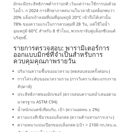
มักจะมีประสิทธิภาพต่ำกว่าปกติ เว้นแต่ว่าจะใช้การบ่มด้วย
ไอน้ำ
. ก 2024
การศึกษาภาคสนามในวลาดิวอสต็อกพบว่า
20%
บล็อกเถ้าลอยที่บ่มที่อุณหภูมิ 20°C เข้าถึงได้เท่านั้น
78%
ของความแรงในการควบคุมที่
28 วัน,
แต่ใช้ไอน้ำ
อุณหภูมิ 60°C สำหรับ
8 ชั่วโมง,
พวกเขาจับคู่บล็อกซีเมนต์
บริสุทธิ์
.
รายการตรวจสอบ:
พารามิเตอร์การ
ออกแบบมิกซ์ที่จำเป็นสำหรับการ
ควบคุมคุณภาพรายวัน
ปริมาณความชื้นของมวลรวม
(
ทดสอบสองครั้งต่อกะ
)
การไล่ระดับของมวลรวมรวม
(
การวิเคราะห์ตะแกรงราย
สัปดาห์
)
ประสิทธิภาพของมิกเซอร์
(
ตรวจสอบความสม่ำเสมอตาม
มาตรฐาน ASTM C94
)
น้ำหนักแบตช์เทียบกับ
.
เป้า
(
ความอดทน ± 2%
)
ความแรงสีเขียวของบล็อกสด
(
ความต้านทานการเจาะ
)
ความหนาแน่นเปียกของบล็อกสด
(
เป้า
> 2100
กก./ลบ.ม.