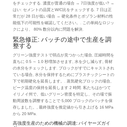
をチェックする. 濃度が普通の場合 → 7日強度が低い? →
はい: セメントの品質とW/C比をチェックする. 7 日は正
常だが 28 日が低い場合 → 硬化条件とポゾラン材料の性
能低下の可能性を確認してください。. この単純なロジッ
クにより、 80% 数分以内に問題を解決.
緊急修正: バッチの途中で生産を調
整する
グリーン強度テストで弱点が見つかった場合, 圧縮時間を
直ちに 0.5 ～ 1.0 秒増加させます, 水を少し減らす, 骨材
の水分をチェックします. ブロックがすでにキャストされ
ている場合, 水分を保持するためにプラスチックシートの
下で初期硬化を延長します。. 蒸気硬化ブロックの場合,
ピーク温度の保持を延長します 2 時間. 私たちはかつて
イリノイ州で、低いグリーン密度を特定し、その場で振
動周波数を調整することで 5,000 ブロックのバッチを保
存しました。, 最終強度を推定値から引き上げる 16 MPa
から 20 MPa.
高強度生産のための機械の調達: バイヤーズガイ