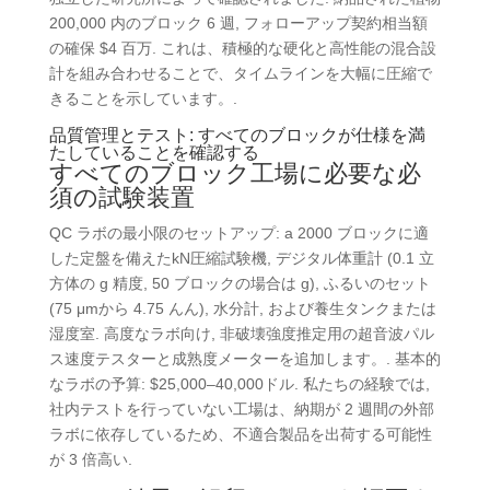
200,000 内のブロック 6 週, フォローアップ契約相当額
の確保 $4 百万. これは、積極的な硬化と高性能の混合設
計を組み合わせることで、タイムラインを大幅に圧縮で
きることを示しています。.
品質管理とテスト: すべてのブロックが仕様を満
たしていることを確認する
すべてのブロック工場に必要な必
須の試験装置
QC ラボの最小限のセットアップ: a 2000 ブロックに適
した定盤を備えたkN圧縮試験機, デジタル体重計 (0.1 立
方体の g 精度, 50 ブロックの場合は g), ふるいのセット
(75 μmから 4.75 んん), 水分計, および養生タンクまたは
湿度室. 高度なラボ向け, 非破壊強度推定用の超音波パル
ス速度テスターと成熟度メーターを追加します。. 基本的
なラボの予算: $25,000–40,000ドル. 私たちの経験では,
社内テストを行っていない工場は、納期が 2 週間の外部
ラボに依存しているため、不適合製品を出荷する可能性
が 3 倍高い.