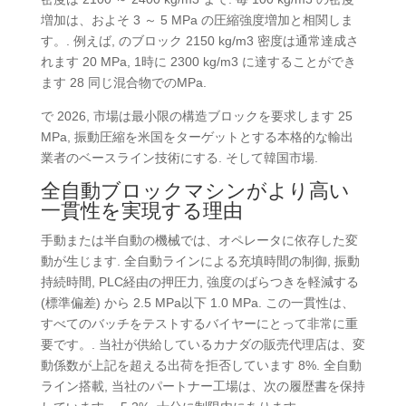
増加は、およそ 3 ～ 5 MPa の圧縮強度増加と相関しま
す。. 例えば, のブロック 2150 kg/m3 密度は通常達成さ
れます 20 MPa, 1時に 2300 kg/m3 に達することができ
ます 28 同じ混合物でのMPa.
で 2026, 市場は最小限の構造ブロックを要求します 25
MPa, 振動圧縮を米国をターゲットとする本格的な輸出
業者のベースライン技術にする. そして韓国市場.
全自動ブロックマシンがより高い
一貫性を実現する理由
手動または半自動の機械では、オペレータに依存した変
動が生じます. 全自動ラインによる充填時間の制御, 振動
持続時間, PLC経由の押圧力, 強度のばらつきを軽減する
(標準偏差) から 2.5 MPa以下 1.0 MPa. この一貫性は、
すべてのバッチをテストするバイヤーにとって非常に重
要です。. 当社が供給しているカナダの販売代理店は、変
動係数が上記を超える出荷を拒否しています 8%. 全自動
ライン搭載, 当社のパートナー工場は、次の履歴書を保持