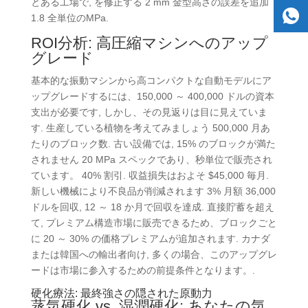
とある工場で, を修正する 2 mm 金型高さの誤差を追加
1.8 全単位のMPa.
ROI分析: 高圧縮マシンへのアップ
グレード
基本的な振動マシンから高コンパクトな自動モデルにア
ップグレードするには、150,000 ～ 400,000 ドルの資本
支出が必要です, しかし、その見返りは目に見えていま
す. 生産している植物を考えてみましょう 500,000 月あ
たりのブロック数. 古い設備では, 15% のブロックが満た
されません 20 MPa スペックであり、秒単位で販売され
ています。 40% 割引. 収益損失はおよそ $45,000 毎月.
新しい機械により不良品が削減されます 3% 月額 36,000
ドルを回収, 12 ～ 18 か月で回収を達成. 直接貯蓄を超え
て, プレミアム構造市場に販売できるため、ブロックごと
に 20 ～ 30% の価格プレミアムが追加されます. カナダ
または韓国への輸出者向け, 多くの場合、このアップグレ
ードは市場に参入するための前提条件となります。.
硬化療法: 最終強さの隠された原動力
蒸気硬化 vs. 湿潤硬化: あなたの気