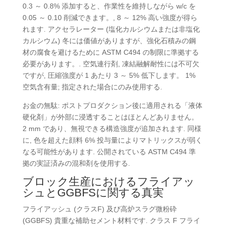
0.3 ～ 0.8% 添加すると、作業性を維持しながら w/c を
0.05 ～ 0.10 削減できます。, 8 ～ 12% 高い強度が得ら
れます. アクセラレーター (塩化カルシウムまたは非塩化
カルシウム) 冬には価値がありますが、強化石積みの鋼
材の腐食を避けるために ASTM C494 の制限に準拠する
必要があります。. 空気連行剤, 凍結融解耐性には不可欠
ですが, 圧縮強度が 1 あたり 3 ～ 5% 低下します。 1%
空気含有量; 指定された場合にのみ使用する.
お金の無駄: ポストプロダクション後に適用される「液体
硬化剤」が外部に浸透することはほとんどありません。
2 mm であり、無視できる構造強度が追加されます. 同様
に, 色を超えた顔料 6% 投与量によりマトリックスが弱く
なる可能性があります. 公開されている ASTM C494 準
拠の実証済みの混和剤を使用する.
ブロック生産におけるフライアッ
シュとGGBFSに関する真実
フライアッシュ (クラスF) 及び高炉スラグ微粉砕
(GGBFS) 貴重な補助セメント材料です. クラス F フライ