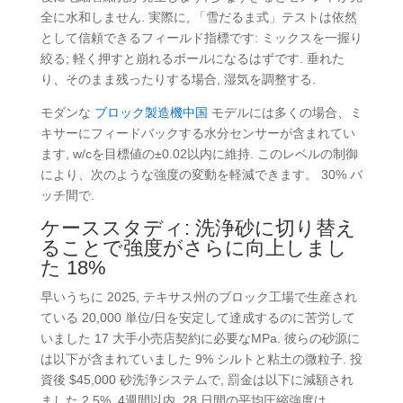
全に水和しません. 実際に, 「雪だるま式」テストは依然
として信頼できるフィールド指標です: ミックスを一握り
絞る; 軽く押すと崩れるボールになるはずです. 垂れた
り、そのまま残ったりする場合, 湿気を調整する.
モダンな
ブロック製造機中国
モデルには多くの場合、ミ
キサーにフィードバックする水分センサーが含まれてい
ます, w/cを目標値の±0.02以内に維持. このレベルの制御
により、次のような強度の変動を軽減できます。 30% バ
ッチ間で.
ケーススタディ: 洗浄砂に切り替え
ることで強度がさらに向上しまし
た 18%
早いうちに 2025, テキサス州のブロック工場で生産され
ている 20,000 単位/日を安定して達成するのに苦労して
いました 17 大手小売店契約に必要なMPa. 彼らの砂源に
は以下が含まれていました 9% シルトと粘土の微粒子. 投
資後 $45,000 砂洗浄システムで, 罰金は以下に減額され
ました 2.5%. 4週間以内, 28 日間の平均圧縮強度は、