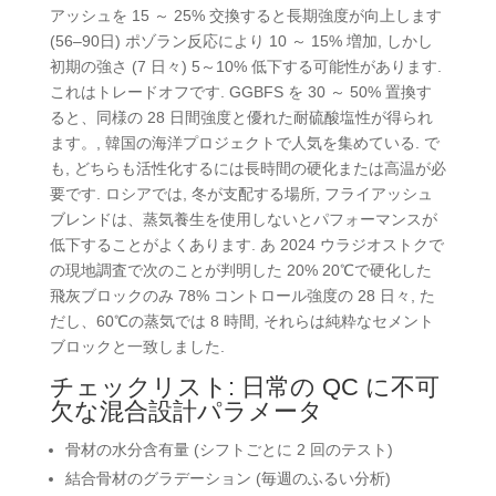
アッシュを 15 ～ 25% 交換すると長期強度が向上します
(56–90日) ポゾラン反応により 10 ～ 15% 増加, しかし
初期の強さ (7 日々) 5～10% 低下する可能性があります.
これはトレードオフです. GGBFS を 30 ～ 50% 置換す
ると、同様の 28 日間強度と優れた耐硫酸塩性が得られ
ます。, 韓国の海洋プロジェクトで人気を集めている. で
も, どちらも活性化するには長時間の硬化または高温が必
要です. ロシアでは, 冬が支配する場所, フライアッシュ
ブレンドは、蒸気養生を使用しないとパフォーマンスが
低下することがよくあります. あ 2024 ウラジオストクで
の現地調査で次のことが判明した 20% 20℃で硬化した
飛灰ブロックのみ 78% コントロール強度の 28 日々, た
だし、60℃の蒸気では 8 時間, それらは純粋なセメント
ブロックと一致しました.
チェックリスト: 日常の QC に不可
欠な混合設計パラメータ
骨材の水分含有量 (シフトごとに 2 回のテスト)
結合骨材のグラデーション (毎週のふるい分析)