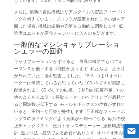
しています。 5.2%, 十分に制限内にあります.
さらに, 最新の自動機械はリアルタイムの密度フィードバ
ックを備えています. ブロックが設定されたしきい値を下
回った場合, 機械は振動や充填を自動的に調整します, 低
強度ユニットが硬化チャンバーに入るのを防ぎます.
一般的なマシンキャリブレーショ
ンエラーの回避
キャリブレーションがずれると、最高の機器でもパフォ
ーマンスが低下する可能性があります. 私たちは、油圧計
が外れていた工場を監査しました。 15%, つまりオペレ
ーターは申請していると思っていた 100 kNですが実際に
配達されます 85 kN. その結果、 3 MPaの強度不足. その
他のよくあるエラー: 振動モーターのベアリングが磨耗す
ると周波数が低下する, モールドボックスの位置がずれて
いると、不均一な圧縮が発生します, 不正確なフィードボ
ックスのタイミングにより充填が不均一になる. 毎月の校
正チェックリスト - 圧力トランスデューサー, 振動周波数
計, 金型寸法 - 必須である必要があります. オハイオ州の