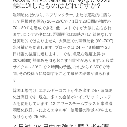
候に適したものはどれですか?
湿潤硬化 (かぶり, スプリンクラー, または定期的に濡ら
して屋根付き保管) 20～25℃で 7 1日で28日間の強度の
70～80％を達成できる. 低コストですが天候に左右され
ます. ロシアの冬には, 湿潤硬化は加熱された筐体なしで
は実用的ではありません. 大気圧での蒸気硬化 (60–70℃)
水分補給を促進します: ブロックは 24 ～ 48 時間で 28
日相当の強度に達します。. でも, 急激な温度上昇 (>
20℃/時間) 熱亀裂を引き起こす可能性があります. 2 段階
サイクル - 30°C で 2 時間の予熱, それから 6 65℃で時
間, その後徐々に冷却することで最良の結果が得られま
す.
韓国工場向け, エネルギーコストが生み出す 24/7 蒸気硬
化は高価です. 現在、多くの企業がハイブリッド システ
ムを使用しています: 12 アワースチームプラス 5 常温湿
潤硬化数日, ～によるエネルギー使用量の削減 40% まだ
殴りながら 25 MPa.
7-日対. 28-日中の強さ: 購入者が要