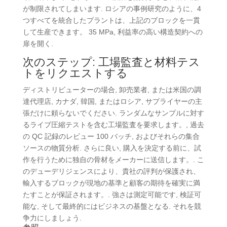
が制限されてしまいます. ロシアの事例研究のように、4
つすべてを統合したプラントは、上記のブロックを一貫
して生産できます。 35 MPa, 利益率の高い構造契約への
扉を開く.
次のステップ: 工場監査と材料テス
トをリクエストする
ディストリビューターの場合, 卸売業者, または米国の調
達代理店, カナダ, 韓国, またはロシア, サプライヤーの主
張だけに頼らないでください. ランダムなサンプルに対す
るライブ圧縮テストを含む工場監査を要求します。, 過去
の QC 記録のレビュー 100 バッチ, およびそれらの集合
ソースの物質分析. さらに良い, 購入を決定する前に、試
作を行うために独自の骨材をメーカーに送信します。. こ
のデューデリジェンスにより、貴社の評判が保護され、
輸入するブロックが現地の基準と顧客の期待を確実に満
たすことが保証されます。. 強さは測定可能です, 検証可
能な, そして最終的にはビジネスの基盤となる. それを競
争力にしましょう.