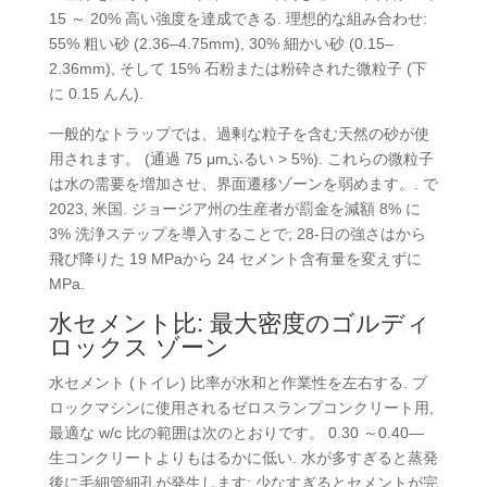
15 ～ 20% 高い強度を達成できる. 理想的な組み合わせ:
55% 粗い砂 (2.36–4.75mm), 30% 細かい砂 (0.15–
2.36mm), そして 15% 石粉または粉砕された微粒子 (下
に 0.15 んん).
一般的なトラップでは、過剰な粒子を含む天然の砂が使
用されます。 (通過 75 μmふるい > 5%). これらの微粒子
は水の需要を増加させ、界面遷移ゾーンを弱めます。. で
2023, 米国. ジョージア州の生産者が罰金を減額 8% に
3% 洗浄ステップを導入することで; 28-日の強さはから
飛び降りた 19 MPaから 24 セメント含有量を変えずに
MPa.
水セメント比: 最大密度のゴルディ
ロックス ゾーン
水セメント (トイレ) 比率が水和と作業性を左右する. ブ
ロックマシンに使用されるゼロスランプコンクリート用,
最適な w/c 比の範囲は次のとおりです。 0.30 ～0.40—
生コンクリートよりもはるかに低い. 水が多すぎると蒸発
後に毛細管細孔が発生します; 少なすぎるとセメントが完