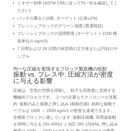
ミキサー効率 (ASTM C94に従って均一性を確認してく
ださい)
バッチの重みと比較. ターゲット (公差±2%)
フレッシュブロックのグリーン強度 (貫通抵抗)
フレッシュブロックの湿潤密度 (ターゲット > 2100 構
造単位の kg/m3)
7 日間および 28 日間の休憩用の立方体または円柱のサ
ンプル
均一な圧縮を実現するブロック製造機の役割
振動 vs. プレス中: 圧縮方法が密度
に与える影響
圧縮は、空気の空隙を排除し、粒子を高密度に充填する
機械的プロセスです。. 2 つの主要なテクノロジーが支配
的: 振動のみと振動と押し込み (振動圧縮). 純粋な振動テ
ーブルは 1800 ～ 2000 kg/m3 の密度を達成できます。,
非構造ブロックに適しています. 振動圧縮機, 高周波振動
を同時に与える (50–60Hz) と油圧 (80–150kN), 押し込み
密度は 2100 ～ 2400 kg/m3 まで. 毎 100 kg/m3 の密度