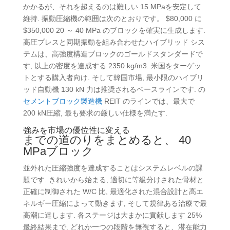
かかるが、それを超えるのは難しい 15 MPaを安定して
維持. 振動圧縮機の範囲は次のとおりです。 $80,000 に
$350,000 20 ～ 40 MPa のブロックを確実に生成します.
高圧プレスと同期振動を組み合わせたハイブリッド シス
テムは、高強度構造ブロックのゴールドスタンダードで
す, 以上の密度を達成する 2350 kg/m3. 米国をターゲッ
トとする購入者向け. そして韓国市場, 最小限のハイブリ
ッド自動機 130 kN 力は推奨されるベースラインです. の
セメントブロック製造機
REIT のラインでは、最大で
200 kN圧縮, 最も要求の厳しい仕様を満たす.
強みを市場の優位性に変える
までの道のりをまとめると、 40
MPaブロック
並外れた圧縮強度を達成することはシステムレベルの課
題です. きれいから始まる, 適切に等級分けされた骨材と
正確に制御された W/C 比, 最適化された混合設計と高エ
ネルギー圧縮によって動きます, そして規律ある治療で最
高潮に達します. 各ステージは大まかに貢献します 25%
最終結果まで. どれか一つの段階を無視すると、潜在能力