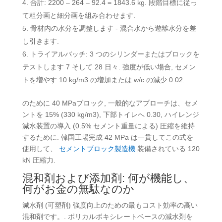
合計: 2200 – 264 – 92.4 = 1843.6 kg. 段階目標に従っ
て粗分画と細分画を組み合わせます.
骨材内の水分を調整します - 混合水から遊離水分を差
し引きます.
トライアルバッチ: 3 つのシリンダーまたはブロックを
テストします 7 そして 28 日々. 強度が低い場合, セメン
トを増やす 10 kg/m3 の増加または w/c の減少 0.02.
のために 40 MPaブロック, 一般的なアプローチは、セメ
ントを 15% (330 kg/m3), 下部トイレへ 0.30, ハイレンジ
減水装置の導入 (0.5% セメント重量による) 圧縮を維持
するために. 韓国工場完成 42 MPa は一貫してこの式を
使用して、
セメントブロック製造機
装備されている 120
kN 圧縮力.
混和剤および添加剤: 何が機能し、
何がお金の無駄なのか
減水剤 (可塑剤) 強度向上のための最もコスト効率の高い
混和剤です。. ポリカルボキシレートベースの減水剤を