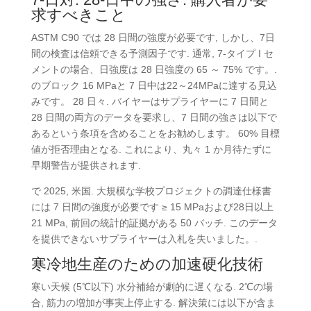
求すべきこと
ASTM C90 では 28 日間の強度が必要です, しかし、7日
間の検査は信頼できる予測因子です. 通常, 7-タイプ I セ
メントの場合、日強度は 28 日強度の 65 ～ 75% です。.
のブロック 16 MPaと 7 日中は22～24MPaに達する見込
みです。 28 日々. バイヤーはサプライヤーに 7 日間と
28 日間の両方のデータを要求し、7 日間の強さは以下で
あるという条項を含めることをお勧めします。 60% 目標
値が拒否理由となる. これにより、丸々 1 か月待たずに
早期警告が提供されます.
で 2025, 米国. 大規模な学校プロジェクトの調達仕様書
には 7 日間の強度が必要です ≥ 15 MPaおよび28日以上
21 MPa, 前回の統計的証拠がある 50 バッチ. このデータ
を提供できないサプライヤーは入札を失いました。.
寒冷地生産のための加速硬化技術
寒い天候 (5℃以下) 水分補給が劇的に遅くなる. 2℃の場
合, 筋力の増加が事実上停止する. 解決策には以下が含ま