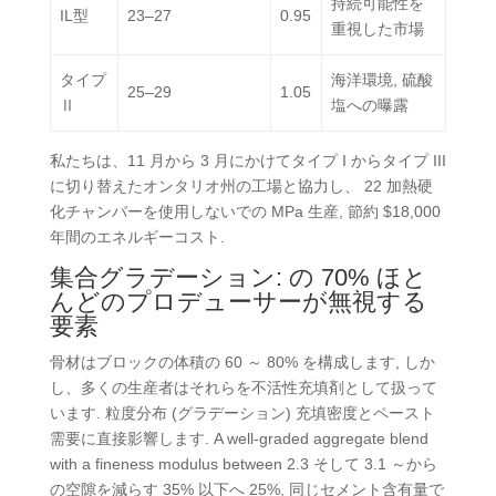
持続可能性を
IL型
23–27
0.95
重視した市場
タイプ
海洋環境, 硫酸
25–29
1.05
Ⅱ
塩への曝露
私たちは、11 月から 3 月にかけてタイプ I からタイプ III
に切り替えたオンタリオ州の工場と協力し、 22 加熱硬
化チャンバーを使用しないでの MPa 生産, 節約 $18,000
年間のエネルギーコスト.
集合グラデーション: の 70% ほと
んどのプロデューサーが無視する
要素
骨材はブロックの体積の 60 ～ 80% を構成します, しか
し、多くの生産者はそれらを不活性充填剤として扱って
います. 粒度分布 (グラデーション) 充填密度とペースト
需要に直接影響します. A well-graded aggregate blend
with a fineness modulus between 2.3 そして 3.1 ～から
の空隙を減らす 35% 以下へ 25%, 同じセメント含有量で