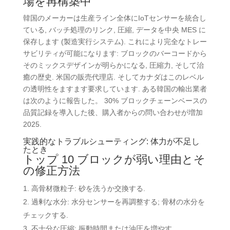
場を再構築中
韓国のメーカーは生産ライン全体にIoTセンサーを統合し
ている, バッチ処理のリンク, 圧縮, データを中央 MES に
保存します (製造実行システム). これにより完全なトレー
サビリティが可能になります: ブロックのバーコードから
そのミックスデザインが明らかになる, 圧縮力, そして治
癒の歴史. 米国の販売代理店. そしてカナダはこのレベル
の透明性をますます要求しています. ある韓国の輸出業者
は次のように報告した。 30% ブロックチェーンベースの
品質記録を導入した後、購入者からの問い合わせが増加
2025.
実践的なトラブルシューティング: 体力が不足し
たとき
トップ 10 ブロックが弱い理由とそ
の修正方法
高骨材微粒子: 砂を洗うか交換する.
過剰な水分: 水分センサーを再調整する; 骨材の水分を
チェックする.
不十分な圧縮: 振動時間または油圧を増やす.