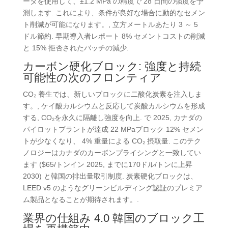
ータを使用して、±1.2 MPa の精度で 28 日間の強度を予
測します. これにより、条件が良好な場合に動的なセメン
ト削減が可能になります。, 立方メートルあたり 3 ～ 5
ドル節約. 早期導入者レポート 8% セメントコストの削減
と 15% 拒否されたバッチの減少.
カーボン硬化ブロック: 強度と持続
可能性の次のフロンティア
CO₂ 養生では、新しいブロックに二酸化炭素を注入しま
す。, ケイ酸カルシウムと反応して炭酸カルシウムを形成
する, CO₂を永久に隔離し強度を向上. で 2025, カナダの
パイロットプラントが達成 22 MPaブロック 12% セメン
トが少なくなり、 4% 重量による CO₂ 摂取量. このテク
ノロジーはカナダのカーボンプライシングと一致してい
ます ($65/トンイン 2025, までに170ドル/トンに上昇
2030) と韓国の排出量取引制度. 炭素硬化ブロックは、
LEED v5 のようなグリーンビルディング認証のプレミア
ム製品となることが期待されます。.
業界の仕組み 4.0 韓国のブロック工