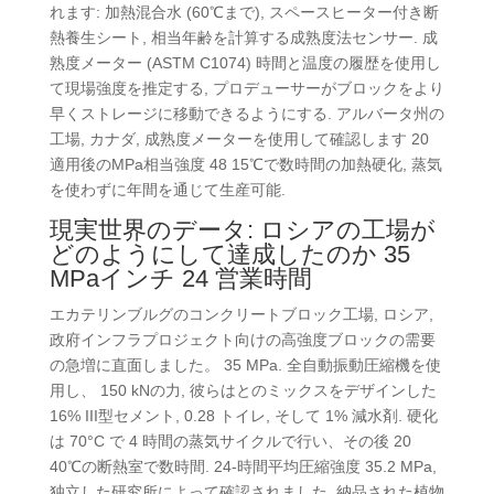
れます: 加熱混合水 (60℃まで), スペースヒーター付き断
熱養生シート, 相当年齢を計算する成熟度法センサー. 成
熟度メーター (ASTM C1074) 時間と温度の履歴を使用し
て現場強度を推定する, プロデューサーがブロックをより
早くストレージに移動できるようにする. アルバータ州の
工場, カナダ, 成熟度メーターを使用して確認します 20
適用後のMPa相当強度 48 15℃で数時間の加熱硬化, 蒸気
を使わずに年間を通じて生産可能.
現実世界のデータ: ロシアの工場が
どのようにして達成したのか 35
MPaインチ 24 営業時間
エカテリンブルグのコンクリートブロック工場, ロシア,
政府インフラプロジェクト向けの高強度ブロックの需要
の急増に直面しました。 35 MPa. 全自動振動圧縮機を使
用し、 150 kNの力, 彼らはとのミックスをデザインした
16% III型セメント, 0.28 トイレ, そして 1% 減水剤. 硬化
は 70°C で 4 時間の蒸気サイクルで行い、その後 20
40℃の断熱室で数時間. 24-時間平均圧縮強度 35.2 MPa,
独立した研究所によって確認されました. 納品された植物