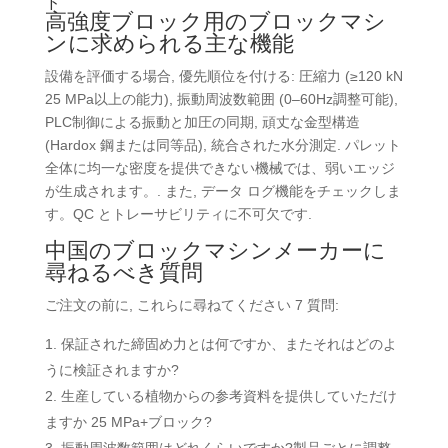
ド
高強度ブロック用のブロックマシ
ンに求められる主な機能
設備を評価する場合, 優先順位を付ける: 圧縮力 (≥120 kN
25 MPa以上の能力), 振動周波数範囲 (0–60Hz調整可能),
PLC制御による振動と加圧の同期, 頑丈な金型構造
(Hardox 鋼または同等品), 統合された水分測定. パレット
全体に均一な密度を提供できない機械では、弱いエッジ
が生成されます。. また, データ ログ機能をチェックしま
す。QC とトレーサビリティに不可欠です.
中国のブロックマシンメーカーに
尋ねるべき質問
ご注文の前に, これらに尋ねてください 7 質問:
保証された締固め力とは何ですか、またそれはどのよ
うに検証されますか?
生産している植物からの参考資料を提供していただけ
ますか 25 MPa+ブロック?