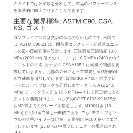
のガイドでは各変数を分析して、製品のパフォーマンス
を体系的に向上させることができます。.
主要な業界標準: ASTM C90, CSA,
KS, ゴスト
コンプライアンスは交渉の余地のないものです. 米国で
は, ASTM C90-21 は、耐荷重コンクリート組積造ユニッ
トの最小圧縮強度を設定します: 正味面積圧縮強度 13.8
MPa (2000 psi) 個々のユニットと 16.5 MPa (2400 psi) 3
ユニットの平均. カナダの CSA A165.1 は同様の閾値を要
求していますが、北部の気候にとって重要な凍結融解耐
久性基準を追加しています. 韓国のKS F 4004 強度グレ
ードによってブロックを分類します - クラス A (≥ 24.5
MPa) そしてクラスB (≥ 19.6 MPa)—そして第三者による
テストを義務付けます. ロシアのGOST 6133-99 M25か
らM200までのグレードを指定します, M100付き (10
MPa) 住宅用途で最も一般的である. でも, モスクワとソ
ウルの大手バイヤーは現在、定期的に M150 をリクエス
トしています (15 MPa) 中層プロジェクトの場合はそれ