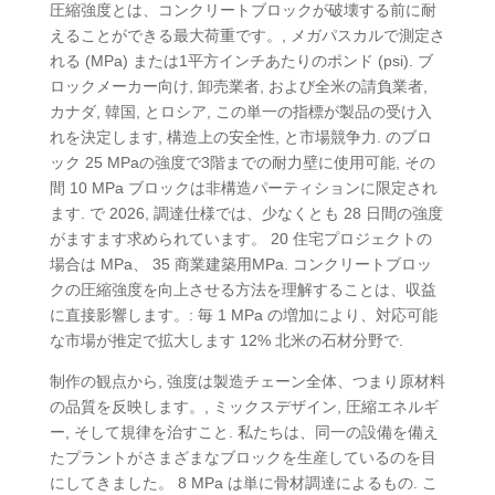
圧縮強度とは、コンクリートブロックが破壊する前に耐
えることができる最大荷重です。, メガパスカルで測定さ
れる (MPa) または1平方インチあたりのポンド (psi). ブ
ロックメーカー向け, 卸売業者, および全米の請負業者,
カナダ, 韓国, とロシア, この単一の指標が製品の受け入
れを決定します, 構造上の安全性, と市場競争力. のブロ
ック 25 MPaの強度で3階までの耐力壁に使用可能, その
間 10 MPa ブロックは非構造パーティションに限定され
ます. で 2026, 調達仕様では、少なくとも 28 日間の強度
がますます求められています。 20 住宅プロジェクトの
場合は MPa、 35 商業建築用MPa. コンクリートブロッ
クの圧縮強度を向上させる方法を理解することは、収益
に直接影響します。: 毎 1 MPa の増加により、対応可能
な市場が推定で拡大します 12% 北米の石材分野で.
制作の観点から, 強度は製造チェーン全体、つまり原材料
の品質を反映します。, ミックスデザイン, 圧縮エネルギ
ー, そして規律を治すこと. 私たちは、同一の設備を備え
たプラントがさまざまなブロックを生産しているのを目
にしてきました。 8 MPa は単に骨材調達によるもの. こ