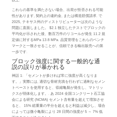
以上.
これらの基準を満たさない場合、出荷が拒否される可能
性があります, 契約上の違約金, または構造賠償請求. で
2025, テキサス州のディストリビューターは次のような
問題に直面しました。 $2.1 独立したテストでブロックの
平均化が示された後、数百万件のリコールが発生 11.2 規
定値に対するMPa 13.8 MPa. 品質管理をこれらのベンチ
マークと一致させることが、信頼できる輸出販売への第
一歩です.
ブロック強度に関する一般的な通
説の誤りが暴かれる
神話 1: 「セメントが多ければ常に強度が高くなりま
す。」実際には, 適切な骨材充填を行わずに過剰なセメン
トペーストを使用すると、収縮亀裂が発生し、マトリッ
クスが弱体化します。. あ 2024 全国コンクリート石工協
会による研究 (NCMA) セメント含有量を超えて増加させ
ると、 15% 総重量の半分を超えると利益は減少し、場合
によっては微小亀裂により 28 日間の強度が 5 ～ 7% 低