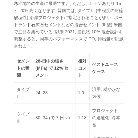
寒冷地での生産に最適です。, ただし、1 トンあたり 15
～ 20% 高くなります. 韓国では, タイプⅡ (中程度の耐硫
酸塩性) 沿岸プロジェクトに指定されることが多い. ポー
トランド石灰石セメントなどの混合セメント (IL型) 米国
で注目を集めている. 以来 2021, 提供物 10% 混合設計を
調整すると、同等のパフォーマンスで CO₂ 排出量が削減
されます.
セメン
28-日中の強さ
相対
ベストユース
トの種
(MPa) で 12% セ
コス
ケース
類
メント
ト
タイプ
汎用, 穏やかな
24–28
1.0
I
気候
プロジェクト
タイプ
30–34 (で 7 日々)
1.18
の迅速化, 冬本
Ⅲ
番