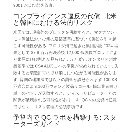
9001 および顧客監査.
コンプライアンス違反の代償: 北米
と韓国における法的リスク
米国では, 規格外のブロックを供給すると、マグナソン・
モス保証法および州の建築基準に基づいて訴訟を引き起
こす可能性がある. フロリダ州で起きた集団訴訟 2024 結
果として $7.8 百万円決済後 12,000 低強度ブロックによ
り家屋にひび割れが見られた. カナダで, オンタリオ州建
築基準では CSA A165.1 への準拠が求められています, 失
敗すると製造許可の取り消しにつながる可能性がありま
す. 韓国の建築法では以下の罰金が課せられます 100 KS
不適合による100万ウォンと製品リコール. 輸出業者向け,
単一のバッチが失敗すると、ディストリビューターとの
関係が破壊される可能性があります. QCへの投資は任意
ではなく、リスク管理の必須事項です.
予算内で QC ラボを構築する: スタ
ーターズガイド