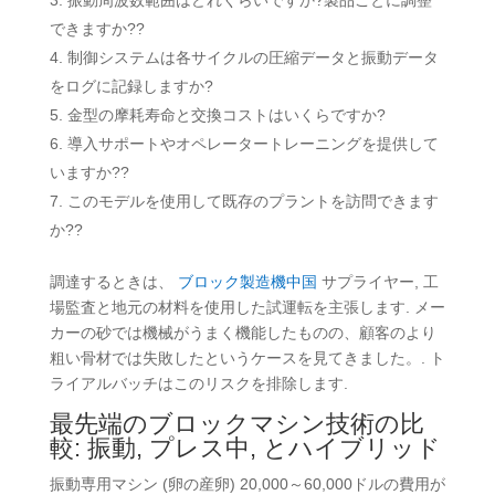
振動周波数範囲はどれくらいですか?製品ごとに調整
できますか??
制御システムは各サイクルの圧縮データと振動データ
をログに記録しますか?
金型の摩耗寿命と交換コストはいくらですか?
導入サポートやオペレータートレーニングを提供して
いますか??
このモデルを使用して既存のプラントを訪問できます
か??
調達するときは、
ブロック製造機中国
サプライヤー, 工
場監査と地元の材料を使用した試運転を主張します. メー
カーの砂では機械がうまく機能したものの、顧客のより
粗い骨材では失敗したというケースを見てきました。. ト
ライアルバッチはこのリスクを排除します.
最先端のブロックマシン技術の比
較: 振動, プレス中, とハイブリッド
振動専用マシン (卵の産卵) 20,000～60,000ドルの費用が