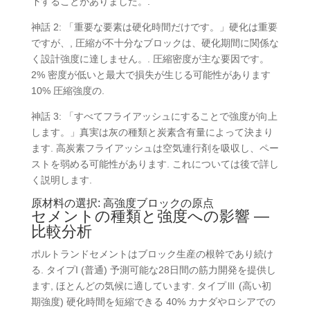
下することがありました。.
神話 2: 「重要な要素は硬化時間だけです。」硬化は重要
ですが、, 圧縮が不十分なブロックは、硬化期間に関係な
く設計強度に達しません。. 圧縮密度が主な要因です。
2% 密度が低いと最大で損失が生じる可能性があります
10% 圧縮強度の.
神話 3: 「すべてフライアッシュにすることで強度が向上
します。」真実は灰の種類と炭素含有量によって決まり
ます. 高炭素フライアッシュは空気連行剤を吸収し、ペー
ストを弱める可能性があります. これについては後で詳し
く説明します.
原材料の選択: 高強度ブロックの原点
セメントの種類と強度への影響 —
比較分析
ポルトランドセメントはブロック生産の根幹であり続け
る. タイプI (普通) 予測可能な28日間の筋力開発を提供し
ます, ほとんどの気候に適しています. タイプⅢ (高い初
期強度) 硬化時間を短縮できる 40% カナダやロシアでの