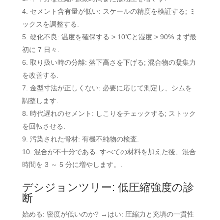
セメント含有量が低い: スケールの精度を検証する; ミ
ックスを調整する.
硬化不良: 温度を確保する > 10℃と湿度 > 90% まず最
初に 7 日々.
取り扱い時の分離: 落下高さを下げる; 混合物の凝集力
を改善する.
金型寸法が正しくない: 必要に応じて測定し、シムを
調整します.
時代遅れのセメント: しこりをチェックする; ストック
を回転させる.
汚染された骨材: 有機不純物の検査.
混合が不十分である: すべての材料を加えた後、混合
時間を 3 ～ 5 分に増やします。.
デシジョンツリー: 低圧縮強度の診
断
始める: 密度が低いのか? →はい: 圧縮力と充填の一貫性