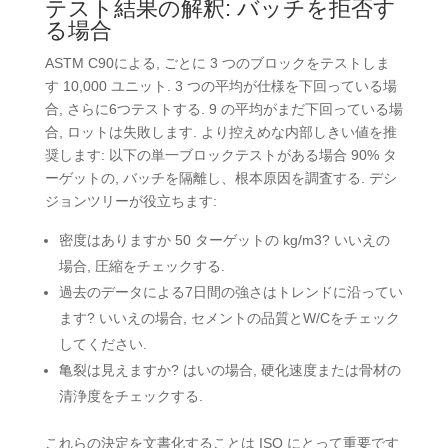
テスト結果の解釈: バッチを拒否す
る場合
ASTM C90による, ごとに 3 つのブロックをテストしま
す 10,000 ユニット. 3 つの平均が仕様を下回っている場
合, さらに6つテストする. 9 の平均がまだ下回っている場
合, ロットは失敗します. より控えめな内部しきい値を推
奨します: 以下の単一ブロックテストがある場合 90% タ
ーゲットの, バッチを隔離し、根本原因を調査する. デシ
ジョンツリーが役立ちます:
密度はありますか 50 ターゲットの kg/m3? いいえの
場合, 圧縮をチェックする.
過去のデータによる7日間の強さはトレンドに沿ってい
ます? いいえの場合, セメントの品質とW/Cをチェック
してください.
亀裂は見えますか? はいの場合, 硬化速度または骨材の
清浄度をチェックする.
これらの決定を文書化することは ISO にとって重要です