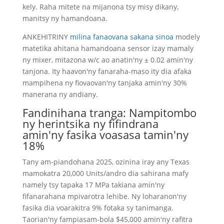
kely. Raha mitete na mijanona tsy misy dikany,
manitsy ny hamandoana.
ANKEHITRINY
milina fanaovana sakana sinoa
modely
matetika ahitana hamandoana sensor izay mamaly
ny mixer, mitazona w/c ao anatin'ny ± 0.02 amin'ny
tanjona. Ity haavon'ny fanaraha-maso ity dia afaka
mampihena ny fiovaovan'ny tanjaka amin'ny 30%
manerana ny andiany.
Fandinihana tranga: Nampitombo
ny herintsika ny fifindrana
amin'ny fasika voasasa tamin'ny
18%
Tany am-piandohana 2025, ozinina iray any Texas
mamokatra 20,000 Units/andro dia sahirana mafy
namely tsy tapaka 17 MPa takiana amin'ny
fifanarahana mpivarotra lehibe. Ny loharanon'ny
fasika dia voarakitra 9% fotaka sy tanimanga.
Taorian'ny fampiasam-bola $45,000 amin'ny rafitra