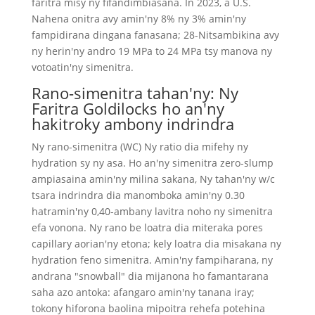
faritra misy ny fifandimbiasana. In 2023, a U.S.
Nahena onitra avy amin'ny 8% ny 3% amin'ny
fampidirana dingana fanasana; 28-Nitsambikina avy
ny herin'ny andro 19 MPa to 24 MPa tsy manova ny
votoatin'ny simenitra.
Rano-simenitra tahan'ny: Ny
Faritra Goldilocks ho an'ny
hakitroky ambony indrindra
Ny rano-simenitra (WC) Ny ratio dia mifehy ny
hydration sy ny asa. Ho an'ny simenitra zero-slump
ampiasaina amin'ny milina sakana, Ny tahan'ny w/c
tsara indrindra dia manomboka amin'ny 0.30
hatramin'ny 0,40-ambany lavitra noho ny simenitra
efa vonona. Ny rano be loatra dia miteraka pores
capillary aorian'ny etona; kely loatra dia misakana ny
hydration feno simenitra. Amin'ny fampiharana, ny
andrana "snowball" dia mijanona ho famantarana
saha azo antoka: afangaro amin'ny tanana iray;
tokony hiforona baolina mipoitra rehefa potehina