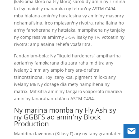
(kalsioma klôro na tsy klôro) sarobidy amin'ny ririnina
fa tsy maintsy manaraka ny fetran'ny ASTM C494
mba hialana amin'ny harafesina vy amin'ny masonry
nohamafisina. Ireo mpiasan'ny rivotra, raha ilaina ho
an'ny fanoherana ny hatsiaka, mampihena ny tanjaky
ny compressive amin'ny 3-5% isaky ny 1% votoatin'ny
rivotra; ampiasaina rehefa voafaritra.
Fandaniam-bola: Ny “liquid hardeners” ampiharina
aorian'ny famokarana dia zara raha miditra any
ivelany 2 mm ary ampio hery ara-drafitra
tsinontsinona. Toy izany koa, pigment miloko any
ivelany 6% Ny dosage dia mety hampihena ny
matrix. Mifikitra amin'ny fangaro voaporofo miaraka
amin'ny fanarahan-dalàna ASTM C494.
Ny marina momba ny Fly Ash sy
ny GGBFS ao amin'ny Block
Production
Manidina lavenona (Kilasy F) ary ny tany granulated