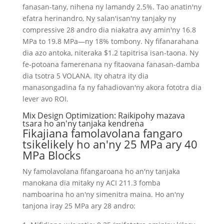
fanasan-tany, nihena ny lamandy 2.5%. Tao anatin'ny
efatra herinandro, Ny salan'isan'ny tanjaky ny
compressive 28 andro dia niakatra avy amin'ny 16.8
MPa to 19.8 MPa—ny 18% tombony. Ny fifanarahana
dia azo antoka, niteraka $1.2 tapitrisa isan-taona. Ny
fe-potoana famerenana ny fitaovana fanasan-damba
dia tsotra 5 VOLANA. Ity ohatra ity dia
manasongadina fa ny fahadiovan'ny akora fototra dia
lever avo ROI.
Mix Design Optimization: Raikipohy mazava
tsara ho an'ny tanjaka kendrena
Fikajiana famolavolana fangaro
tsikelikely ho an'ny 25 MPa ary 40
MPa Blocks
Ny famolavolana fifangaroana ho an'ny tanjaka
manokana dia mitaky ny ACI 211.3 fomba
namboarina ho an'ny simenitra maina. Ho an'ny
tanjona iray 25 MPa ary 28 andro: