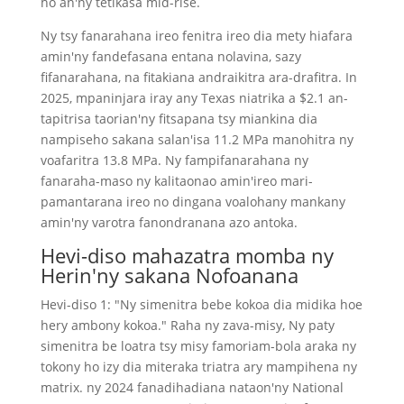
ho an'ny tetikasa mid-rise.
Ny tsy fanarahana ireo fenitra ireo dia mety hiafara
amin'ny fandefasana entana nolavina, sazy
fifanarahana, na fitakiana andraikitra ara-drafitra. In
2025, mpaninjara iray any Texas niatrika a $2.1 an-
tapitrisa taorian'ny fitsapana tsy miankina dia
nampiseho sakana salan'isa 11.2 MPa manohitra ny
voafaritra 13.8 MPa. Ny fampifanarahana ny
fanaraha-maso ny kalitaonao amin'ireo mari-
pamantarana ireo no dingana voalohany mankany
amin'ny varotra fanondranana azo antoka.
Hevi-diso mahazatra momba ny
Herin'ny sakana Nofoanana
Hevi-diso 1: "Ny simenitra bebe kokoa dia midika hoe
hery ambony kokoa." Raha ny zava-misy, Ny paty
simenitra be loatra tsy misy famoriam-bola araka ny
tokony ho izy dia miteraka triatra ary mampihena ny
matrix. ny 2024 fanadihadiana nataon'ny National