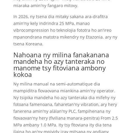
miaraka amin'ny fangaro mitovy.
In 2026, ny tsena dia mitaky sakana ara-drafitra
amin'ny kely indrindra 25 MPa, manao
vibrocompression ho teknolojia fototra ho an'ireo
mpanondrana matotra mikendry ny Etazonia. ary ny
tsena Koreana.
Nahoana ny milina fanakanana
mandeha ho azy tanteraka no
manome tsy fitoviana ambony
kokoa
Ny milina manual na semi-automatique dia
mampiditra fiovaovana miankina amin'ny operator.
Ny tsipika mandeha ho azy tanteraka dia mifehy ny
fotoana famenoana, faharetan'ny vibration, ary hery
fanerena amin'ny alàlan'ny PLC, fampihenana ny
fiovaovan'ny hery (fiviliana manara-penitra) From 2.5
MPa ambany 1.0 MPa. Ity tsy fitoviana ity dia tena
ilaina ho an'ny mpividy izay mitsapa ny andiany