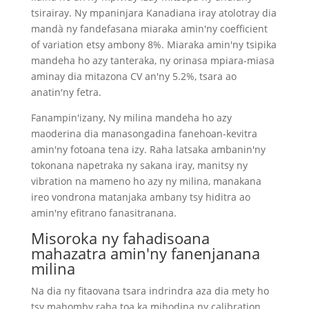
tsirairay. Ny mpaninjara Kanadiana iray atolotray dia
mandà ny fandefasana miaraka amin'ny coefficient
of variation etsy ambony 8%. Miaraka amin'ny tsipika
mandeha ho azy tanteraka, ny orinasa mpiara-miasa
aminay dia mitazona CV an'ny 5.2%, tsara ao
anatin'ny fetra.
Fanampin'izany, Ny milina mandeha ho azy
maoderina dia manasongadina fanehoan-kevitra
amin'ny fotoana tena izy. Raha latsaka ambanin'ny
tokonana napetraka ny sakana iray, manitsy ny
vibration na mameno ho azy ny milina, manakana
ireo vondrona matanjaka ambany tsy hiditra ao
amin'ny efitrano fanasitranana.
Misoroka ny fahadisoana
mahazatra amin'ny fanenjanana
milina
Na dia ny fitaovana tsara indrindra aza dia mety ho
tsy mahomby raha toa ka mihodina ny calibration.