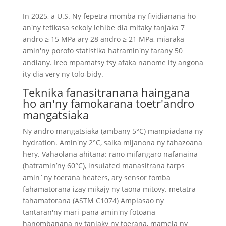
In 2025, a U.S. Ny fepetra momba ny fividianana ho
an'ny tetikasa sekoly lehibe dia mitaky tanjaka 7
andro ≥ 15 MPa ary 28 andro ≥ 21 MPa, miaraka
amin'ny porofo statistika hatramin'ny farany 50
andiany. Ireo mpamatsy tsy afaka nanome ity angona
ity dia very ny tolo-bidy.
Teknika fanasitranana haingana
ho an'ny famokarana toetr'andro
mangatsiaka
Ny andro mangatsiaka (ambany 5°C) mampiadana ny
hydration. Amin'ny 2°C, saika mijanona ny fahazoana
hery. Vahaolana ahitana: rano mifangaro nafanaina
(hatramin’ny 60°C), insulated manasitrana tarps
amin`ny toerana heaters, ary sensor fomba
fahamatorana izay mikajy ny taona mitovy. metatra
fahamatorana (ASTM C1074) Ampiasao ny
tantaran'ny mari-pana amin'ny fotoana
hanombanana ny tanjaky ny toerana, mamela ny