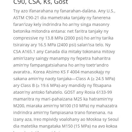
C90, CSA, Ks, Gost
Tsy azo ifanarahana ny fanarahan-dalàna. Any U.S.,
ASTM C90-21 dia mametraka tanjaky ny fanerena
faran'izay kely indrindra ho an'ny singa masonry
betonika mitondra entana: net faritra tanjaky ny
compressive ny 13.8 MPa (2000 psi) ho an'ny tarika
tsirairay ary 16.5 MPa (2400 psi) salan'isa telo. Ny
CSA A165.1 any Canada dia mitaky tokonana mitovy
amin'izany saingy manampy ny fepetra haharitra
amin'ny fampangatsiahana ho an'ny toetr'andro
avaratra.. Korea Atsimo KS F 4004 manasokajy ny
sakana amin'ny naoty tanjaka—Class A (≥ 24.5 MPa)
ary Class B (≥ 19.6 MPa)-ary mandidy ny fitsapana
ataon'ny antoko fahatelo. GOST any Rosia 6133-99
mamaritra ny mari-pahaizana M25 ka hatramin'ny
M200, miaraka amin'ny M100 (10 MPa) ny mahazatra
indrindra amin'ny fampiasana trano fonenana. na
izany aza, Ireo mpividy voalohany ao Moskoa sy Seoul
dia matetika mangataka M150 (15 MPa) na avo kokoa