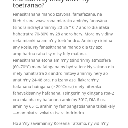
toetranao?
Fanasitranana mando (zavona, famafazana, na
fitehirizana voasarona miaraka amin'ny fanasàna
tsindraindray) amin'ny 20-25 ° C 7 andro dia afaka
hahatratra 70-80% ny 28 andro hery. Mora ny vidiny
nefa miankina amin'ny toetr'andro. Amin'ny ririnina
any Rosia, Ny fanasitranana mando dia tsy azo
ampiharina raha tsy misy fefy mafana.
Fanasitranana etona amin'ny tsindrin'ny atmosfera
(60–70°C) manafaingana ny hydration: Ny sakana dia
mety hahatratra 28 andro mitovy amin'ny hery ao
anatin'ny 24-48 ora. na izany aza, fiakaran'ny
hafanana haingana (> 20°C/ora) mety hiteraka
fahavakisan’ny hafanana. Tsingerin'ny dingana roa-2
ora mialoha ny hafanana amin'ny 30°C, DIA 6 ora
amin'ny 65°C, arahin'ny fampangatsiahana tsikelikely
—mamokatra vokatra tsara indrindra.
Ho an'ny zavamaniry Koreana Tatsimo, ny vidin'ny