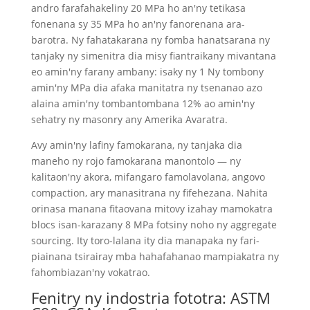
andro farafahakeliny 20 MPa ho an'ny tetikasa
fonenana sy 35 MPa ho an'ny fanorenana ara-
barotra. Ny fahatakarana ny fomba hanatsarana ny
tanjaky ny simenitra dia misy fiantraikany mivantana
eo amin'ny farany ambany: isaky ny 1 Ny tombony
amin'ny MPa dia afaka manitatra ny tsenanao azo
alaina amin'ny tombantombana 12% ao amin'ny
sehatry ny masonry any Amerika Avaratra.
Avy amin'ny lafiny famokarana, ny tanjaka dia
maneho ny rojo famokarana manontolo — ny
kalitaon'ny akora, mifangaro famolavolana, angovo
compaction, ary manasitrana ny fifehezana. Nahita
orinasa manana fitaovana mitovy izahay mamokatra
blocs isan-karazany 8 MPa fotsiny noho ny aggregate
sourcing. Ity toro-lalana ity dia manapaka ny fari-
piainana tsirairay mba hahafahanao mampiakatra ny
fahombiazan'ny vokatrao.
Fenitry ny indostria fototra: ASTM