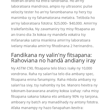
fitoeran-drano na efitra fandroana. Ho an'ny
laboratoara mandroso, ampio ny ultrasonic pulse
velocity tester ho an'ny fanombanana ny hery tsy
manimba sy ny fahamatorana metatra. Tetibola ho
an'ny laboratoara fototra: $25,000– $40,000. Amin'ny
traikefantsika, Ny zavamaniry tsy misy fitsapana ao
an-trano dia 3x kokoa ny mandefa vokatra tsy
mifanaraka satria miankina amin'ny laboratoara
ivelany miaraka amin'ny fihodinana 2 herinandro..
Fandikana ny valin'ny fitsapana:
Rahoviana no handà andiany iray
Ny ASTM C90, fitsapana telo blocs isaky ny 10,000
vondrona. Raha ny salan'isa telo dia ambany spec,
fitsapana enina fanampiny. Raha mbola ambany ny
salan'isa sivy, tsy nahomby ny be. Manoro hevitra ny
tokonam-baravarana anatiny kokoa izahay: raha misy
fitsapana sakana tokana eto ambany 90% ny tanjona,
amboary ny batch ary manadihady ny antony fototra.
Afaka manampy ny hazo fanapahan-kevitra: