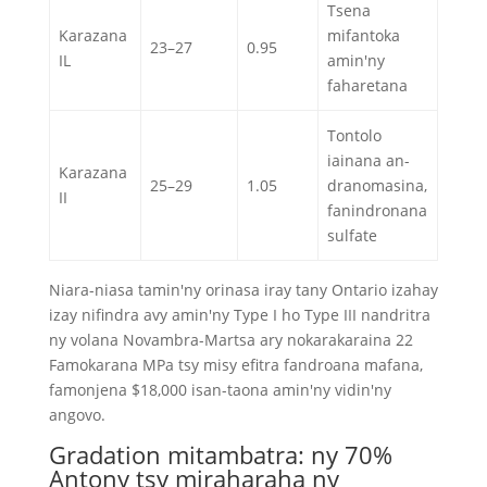
Tsena
Karazana
mifantoka
23–27
0.95
IL
amin'ny
faharetana
Tontolo
iainana an-
Karazana
25–29
1.05
dranomasina,
II
fanindronana
sulfate
Niara-niasa tamin'ny orinasa iray tany Ontario izahay
izay nifindra avy amin'ny Type I ho Type III nandritra
ny volana Novambra-Martsa ary nokarakaraina 22
Famokarana MPa tsy misy efitra fandroana mafana,
famonjena $18,000 isan-taona amin'ny vidin'ny
angovo.
Gradation mitambatra: ny 70%
Antony tsy miraharaha ny