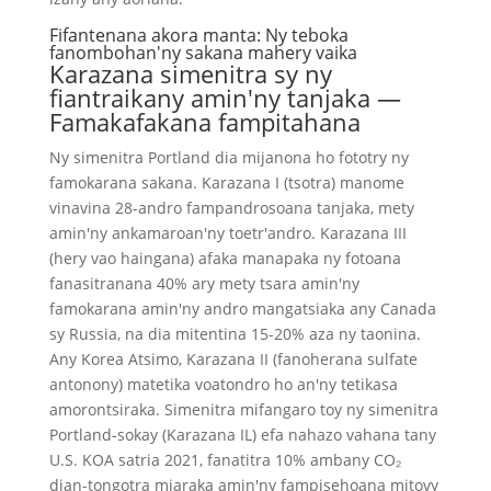
Fifantenana akora manta: Ny teboka
fanombohan'ny sakana mahery vaika
Karazana simenitra sy ny
fiantraikany amin'ny tanjaka —
Famakafakana fampitahana
Ny simenitra Portland dia mijanona ho fototry ny
famokarana sakana. Karazana I (tsotra) manome
vinavina 28-andro fampandrosoana tanjaka, mety
amin'ny ankamaroan'ny toetr'andro. Karazana III
(hery vao haingana) afaka manapaka ny fotoana
fanasitranana 40% ary mety tsara amin'ny
famokarana amin'ny andro mangatsiaka any Canada
sy Russia, na dia mitentina 15-20% aza ny taonina.
Any Korea Atsimo, Karazana II (fanoherana sulfate
antonony) matetika voatondro ho an'ny tetikasa
amorontsiraka. Simenitra mifangaro toy ny simenitra
Portland-sokay (Karazana IL) efa nahazo vahana tany
U.S. KOA satria 2021, fanatitra 10% ambany CO₂
dian-tongotra miaraka amin'ny fampisehoana mitovy