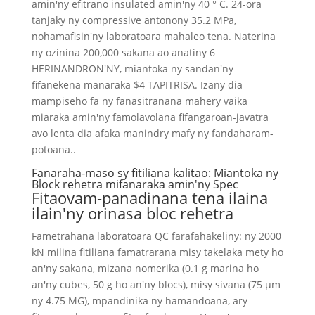
amin'ny efitrano insulated amin'ny 40 ° C. 24-ora
tanjaky ny compressive antonony 35.2 MPa,
nohamafisin'ny laboratoara mahaleo tena. Naterina
ny ozinina 200,000 sakana ao anatiny 6
HERINANDRON'NY, miantoka ny sandan'ny
fifanekena manaraka $4 TAPITRISA. Izany dia
mampiseho fa ny fanasitranana mahery vaika
miaraka amin'ny famolavolana fifangaroan-javatra
avo lenta dia afaka manindry mafy ny fandaharam-
potoana..
Fanaraha-maso sy fitiliana kalitao: Miantoka ny
Block rehetra mifanaraka amin'ny Spec
Fitaovam-panadinana tena ilaina
ilain'ny orinasa bloc rehetra
Fametrahana laboratoara QC farafahakeliny: ny 2000
kN milina fitiliana famatrarana misy takelaka mety ho
an'ny sakana, mizana nomerika (0.1 g marina ho
an'ny cubes, 50 g ho an'ny blocs), misy sivana (75 μm
ny 4.75 MG), mpandinika ny hamandoana, ary