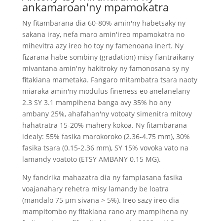
ankamaroan'ny mpamokatra
Ny fitambarana dia 60-80% amin'ny habetsaky ny
sakana iray, nefa maro amin'ireo mpamokatra no
mihevitra azy ireo ho toy ny famenoana inert. Ny
fizarana habe sombiny (gradation) misy fiantraikany
mivantana amin'ny hakitroky ny famonosana sy ny
fitakiana mametaka. Fangaro mitambatra tsara naoty
miaraka amin'ny modulus fineness eo anelanelany
2.3 SY 3.1 mampihena banga avy 35% ho any
ambany 25%, ahafahan'ny votoaty simenitra mitovy
hahatratra 15-20% mahery kokoa. Ny fitambarana
idealy: 55% fasika marokoroko (2.36-4.75 mm), 30%
fasika tsara (0.15-2.36 mm), SY 15% vovoka vato na
lamandy voatoto (ETSY AMBANY 0.15 MG).
Ny fandrika mahazatra dia ny fampiasana fasika
voajanahary rehetra misy lamandy be loatra
(mandalo 75 μm sivana > 5%). Ireo sazy ireo dia
mampitombo ny fitakiana rano ary mampihena ny