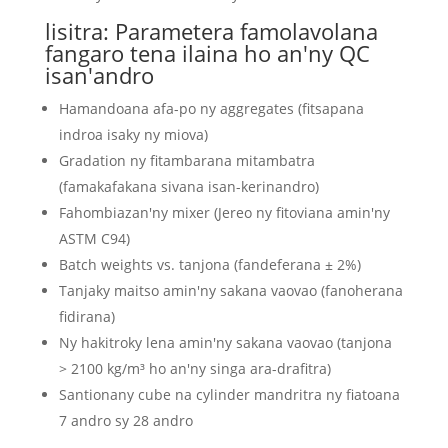
lisitra: Parametera famolavolana
fangaro tena ilaina ho an'ny QC
isan'andro
Hamandoana afa-po ny aggregates (fitsapana
indroa isaky ny miova)
Gradation ny fitambarana mitambatra
(famakafakana sivana isan-kerinandro)
Fahombiazan'ny mixer (Jereo ny fitoviana amin'ny
ASTM C94)
Batch weights vs. tanjona (fandeferana ± 2%)
Tanjaky maitso amin'ny sakana vaovao (fanoherana
fidirana)
Ny hakitroky lena amin'ny sakana vaovao (tanjona
> 2100 kg/m³ ho an'ny singa ara-drafitra)
Santionany cube na cylinder mandritra ny fiatoana
7 andro sy 28 andro