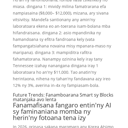
miasa. dingana 1: mividy milina famatrarana efa
nampiasaina ($8,000– $12,000), mizana, ary sivana
vitsivitsy. Mandefa santionany any amin'ny
laboratoara ekena eo an-toerana isam-bolana mba
hifandraisana. dingana 2: asio mpandinika ny
hamandoana sy efitra fandroana kely (vata
fampangatsiahana novaina misy mpanara-maso ny
maripana). dingana 3: mampiditra rafitra
fahamatorana. Nanampy ozinina kely iray tany
Tennessee izahay nanangana dingana iray 1
laboratoara ho an'ny $11,000. Tao anatin'ny
herintaona, nihena ny tahan'ny fandavana azy ireo
12% ny 3%, averina in-4x ny fampiasam-bola.
Future Trends: Fanamboarana Smart sy Blocks
matanjaka avo lenta
Fanamafisana fangaro entin'ny AI
sy faminaniana momba ny
herin'ny fotoana tena izy
In 2026, orinasa sakana maromaro any Korea Atsimo