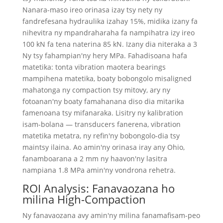
Nanara-maso ireo orinasa izay tsy nety ny
fandrefesana hydraulika izahay 15%, midika izany fa
nihevitra ny mpandraharaha fa nampihatra izy ireo
100 kN fa tena naterina 85 kN. Izany dia niteraka a 3
Ny tsy fahampian'ny hery MPa. Fahadisoana hafa
matetika: tonta vibration maotera bearings
mampihena matetika, boaty bobongolo misaligned
mahatonga ny compaction tsy mitovy, ary ny
fotoanan'ny boaty famahanana diso dia mitarika
famenoana tsy mifanaraka. Lisitry ny kalibration
isam-bolana — transducers fanerena, vibration
matetika metatra, ny refin'ny bobongolo-dia tsy
maintsy ilaina. Ao amin'ny orinasa iray any Ohio,
fanamboarana a 2 mm ny haavon'ny lasitra
nampiana 1.8 MPa amin'ny vondrona rehetra.
ROI Analysis: Fanavaozana ho
milina High-Compaction
Ny fanavaozana avy amin'ny milina fanamafisam-peo