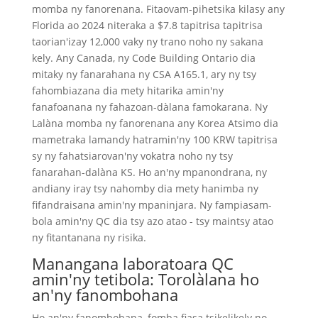
momba ny fanorenana. Fitaovam-pihetsika kilasy any
Florida ao 2024 niteraka a $7.8 tapitrisa tapitrisa
taorian'izay 12,000 vaky ny trano noho ny sakana
kely. Any Canada, ny Code Building Ontario dia
mitaky ny fanarahana ny CSA A165.1, ary ny tsy
fahombiazana dia mety hitarika amin'ny
fanafoanana ny fahazoan-dàlana famokarana. Ny
Lalàna momba ny fanorenana any Korea Atsimo dia
mametraka lamandy hatramin'ny 100 KRW tapitrisa
sy ny fahatsiarovan'ny vokatra noho ny tsy
fanarahan-dalàna KS. Ho an'ny mpanondrana, ny
andiany iray tsy nahomby dia mety hanimba ny
fifandraisana amin'ny mpaninjara. Ny fampiasam-
bola amin'ny QC dia tsy azo atao - tsy maintsy atao
ny fitantanana ny risika.
Manangana laboratoara QC
amin'ny tetibola: Torolàlana ho
an'ny fanombohana
Ho an'ny fanombohana, fomba fiasa tsikelikely no