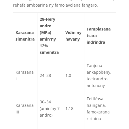
rehefa amboarina ny famolavolana fangaro.
28-Hery
andro
Fampiasana
Karazana
(MPa)
Vidin'ny
tsara
simenitra
amin'ny
havany
indrindra
12%
simenitra
Tanjona
Karazana
ankapobeny,
24–28
1.0
I
toetrandro
antonony
Tetik'asa
30–34
Karazana
haingana,
(amin'ny 7
1.18
III
famokarana
andro)
ririnina