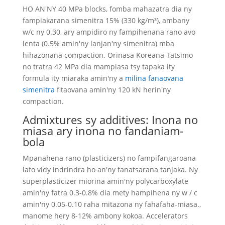
HO AN'NY 40 MPa blocks, fomba mahazatra dia ny
fampiakarana simenitra 15% (330 kg/m³), ambany
w/c ny 0.30, ary ampidiro ny fampihenana rano avo
lenta (0.5% amin'ny lanjan'ny simenitra) mba
hihazonana compaction. Orinasa Koreana Tatsimo
no tratra 42 MPa dia mampiasa tsy tapaka ity
formula ity miaraka amin'ny a
milina fanaovana
simenitra
fitaovana amin'ny 120 kN herin'ny
compaction.
Admixtures sy additives: Inona no
miasa ary inona no fandaniam-
bola
Mpanahena rano (plasticizers) no fampifangaroana
lafo vidy indrindra ho an'ny fanatsarana tanjaka. Ny
superplasticizer miorina amin'ny polycarboxylate
amin'ny fatra 0.3-0.8% dia mety hampihena ny w / c
amin'ny 0.05-0.10 raha mitazona ny fahafaha-miasa.,
manome hery 8-12% ambony kokoa. Accelerators