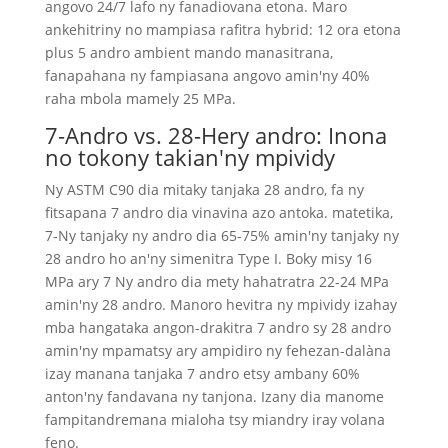
angovo 24/7 lafo ny fanadiovana etona. Maro
ankehitriny no mampiasa rafitra hybrid: 12 ora etona
plus 5 andro ambient mando manasitrana,
fanapahana ny fampiasana angovo amin'ny 40%
raha mbola mamely 25 MPa.
7-Andro vs. 28-Hery andro: Inona
no tokony takian'ny mpividy
Ny ASTM C90 dia mitaky tanjaka 28 andro, fa ny
fitsapana 7 andro dia vinavina azo antoka. matetika,
7-Ny tanjaky ny andro dia 65-75% amin'ny tanjaky ny
28 andro ho an'ny simenitra Type I. Boky misy 16
MPa ary 7 Ny andro dia mety hahatratra 22-24 MPa
amin'ny 28 andro. Manoro hevitra ny mpividy izahay
mba hangataka angon-drakitra 7 andro sy 28 andro
amin'ny mpamatsy ary ampidiro ny fehezan-dalàna
izay manana tanjaka 7 andro etsy ambany 60%
anton'ny fandavana ny tanjona. Izany dia manome
fampitandremana mialoha tsy miandry iray volana
feno.