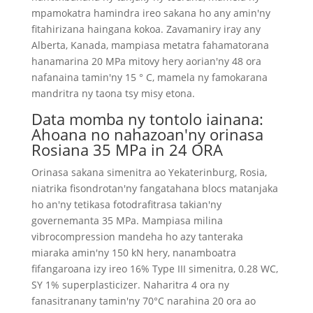
mpamokatra hamindra ireo sakana ho any amin'ny
fitahirizana haingana kokoa. Zavamaniry iray any
Alberta, Kanada, mampiasa metatra fahamatorana
hanamarina 20 MPa mitovy hery aorian'ny 48 ora
nafanaina tamin'ny 15 ° C, mamela ny famokarana
mandritra ny taona tsy misy etona.
Data momba ny tontolo iainana:
Ahoana no nahazoan'ny orinasa
Rosiana 35 MPa in 24 ORA
Orinasa sakana simenitra ao Yekaterinburg, Rosia,
niatrika fisondrotan'ny fangatahana blocs matanjaka
ho an'ny tetikasa fotodrafitrasa takian'ny
governemanta 35 MPa. Mampiasa milina
vibrocompression mandeha ho azy tanteraka
miaraka amin'ny 150 kN hery, nanamboatra
fifangaroana izy ireo 16% Type III simenitra, 0.28 WC,
SY 1% superplasticizer. Naharitra 4 ora ny
fanasitranany tamin'ny 70°C narahina 20 ora ao