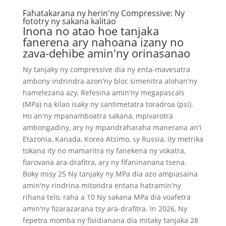
Fahatakarana ny herin'ny Compressive: Ny
fototry ny sakana kalitao
Inona no atao hoe tanjaka
fanerena ary nahoana izany no
zava-dehibe amin'ny orinasanao
Ny tanjaky ny compressive dia ny enta-mavesatra
ambony indrindra azon'ny bloc simenitra alohan'ny
hamelezana azy, Refesina amin'ny megapascals
(MPa) na kilao isaky ny santimetatra toradroa (psi).
Ho an'ny mpanamboatra sakana, mpivarotra
ambongadiny, ary ny mpandraharaha manerana an'i
Etazonia, Kanada, Korea Atsimo, sy Russia, ity metrika
tokana ity no mamaritra ny fanekena ny vokatra,
fiarovana ara-drafitra, ary ny fifaninanana tsena.
Boky misy 25 Ny tanjaky ny MPa dia azo ampiasaina
amin'ny rindrina mitondra entana hatramin'ny
rihana telo, raha a 10 Ny sakana MPa dia voafetra
amin'ny fizarazarana tsy ara-drafitra. In 2026, Ny
fepetra momba ny fividianana dia mitaky tanjaka 28