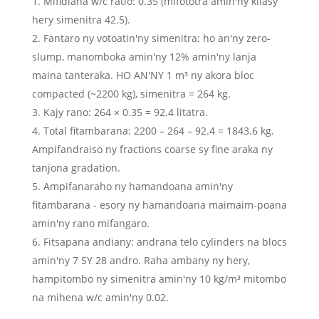
Mifidiana w/c ratio: 0.35 (mifototra amin'ny kilasy
hery simenitra 42.5).
Fantaro ny votoatin'ny simenitra: ho an'ny zero-
slump, manomboka amin'ny 12% amin'ny lanja
maina tanteraka. HO AN'NY 1 m³ ny akora bloc
compacted (~2200 kg), simenitra = 264 kg.
Kajy rano: 264 × 0.35 = 92.4 litatra.
Total fitambarana: 2200 – 264 – 92.4 = 1843.6 kg.
Ampifandraiso ny fractions coarse sy fine araka ny
tanjona gradation.
Ampifanaraho ny hamandoana amin'ny
fitambarana - esory ny hamandoana maimaim-poana
amin'ny rano mifangaro.
Fitsapana andiany: andrana telo cylinders na blocs
amin'ny 7 SY 28 andro. Raha ambany ny hery,
hampitombo ny simenitra amin'ny 10 kg/m³ mitombo
na mihena w/c amin'ny 0.02.