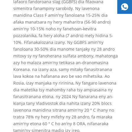
lafaoro fandoroana slag (GGBFS) dia fitaovana
simenitra fanampiny sarobidy. Ny lavenona
manidina Class F amin'ny fanoloana 15-25% dia
afaka manatsara ny hery maharitra (56-90 andro)
amin'ny 10-15% noho ny fanehoan-kevitra
pozzolanika, fa hery aloha (7 andro) mety hidina 5-
10%. Fifanakalozana izany. Ny GGBFS amin'ny
fanoloana 30-50% dia manome tanjaky ny 28 andro
mitovy sy ny fanoherana sulfata ambony, mahatonga
azy ho malaza amin'ny tetikasa an-dranomasina
Koreana. na izany aza, samy mitaky fanasitranana
lava kokoa na hafanana avo be vao mihetsika. Ao
Rosia, izay manjaka ny ririnina, Ny fangaro lavenona
dia matetika tsy mahomby raha tsy ampiasaina ny
fanasitranana etona. ny 2024 Ny fianarana eny an-
kianja tany Vladivostok dia nahita izany 20% blocs
lavenona manidina sitrana amin'ny 20 ° C ihany no
tratra 78% ny hery mifehy ny 28 andro, fa miaraka
amin'ny etona 60 ° C ho an'ny 8 ORA, nifanaraka
tamin'ny simenitra madio izy ireo.