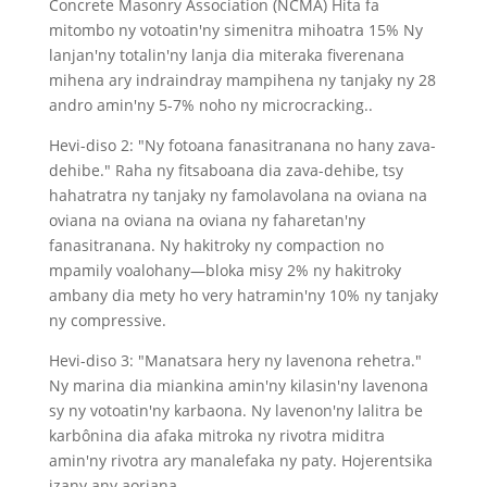
Concrete Masonry Association (NCMA) Hita fa
mitombo ny votoatin'ny simenitra mihoatra 15% Ny
lanjan'ny totalin'ny lanja dia miteraka fiverenana
mihena ary indraindray mampihena ny tanjaky ny 28
andro amin'ny 5-7% noho ny microcracking..
Hevi-diso 2: "Ny fotoana fanasitranana no hany zava-
dehibe." Raha ny fitsaboana dia zava-dehibe, tsy
hahatratra ny tanjaky ny famolavolana na oviana na
oviana na oviana na oviana ny faharetan'ny
fanasitranana. Ny hakitroky ny compaction no
mpamily voalohany—bloka misy 2% ny hakitroky
ambany dia mety ho very hatramin'ny 10% ny tanjaky
ny compressive.
Hevi-diso 3: "Manatsara hery ny lavenona rehetra."
Ny marina dia miankina amin'ny kilasin'ny lavenona
sy ny votoatin'ny karbaona. Ny lavenon'ny lalitra be
karbônina dia afaka mitroka ny rivotra miditra
amin'ny rivotra ary manalefaka ny paty. Hojerentsika
izany any aoriana.