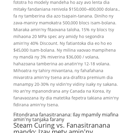
fototra ho modely mandeha ho azy avo lenta dia
mitaky fandaniana renivola $150,000–400,000 dolara.,
fa ny tamberina dia azo tsapain-tanana. Diniho ny
zava-maniry mamokatra 500,000 blocs isam-bolana.
Miaraka amin'ny fitaovana taloha, 15% ny blocs tsy
mihaona 20 MPa spec ary amidy ho segondra
amin'ny 40% Discount. Ny fatiantoka dia eo ho eo
$45,000 Isam-bolana. Ny milina vaovao mampihena
ny mandà ny 3% miverina $36,000 / volana,
hahazoana tamberina ao anatin'ny 12-18 volana.
Mihoatra ny tahiry mivantana, ny fahafahana
mivarotra amin'ny tsena ara-drafitra premium dia
manampy 20-30% ny vidin'ny vidiny isaky ny sakana.
Ho an'ny mpanondrana any Canada na Korea, ity
fanavaozana ity dia matetika fepetra takiana amin'ny
fidirana amin'ny tsena.
Fitondrana fanasitranana: Ilay mpamily miafina
amin'ny tanjaka farany
Steam Curing vs. Fanasitranana
mando: Izay mety amin'ny