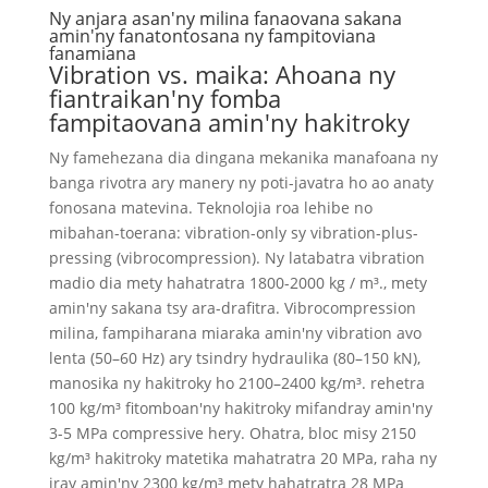
Ny anjara asan'ny milina fanaovana sakana
amin'ny fanatontosana ny fampitoviana
fanamiana
Vibration vs. maika: Ahoana ny
fiantraikan'ny fomba
fampitaovana amin'ny hakitroky
Ny famehezana dia dingana mekanika manafoana ny
banga rivotra ary manery ny poti-javatra ho ao anaty
fonosana matevina. Teknolojia roa lehibe no
mibahan-toerana: vibration-only sy vibration-plus-
pressing (vibrocompression). Ny latabatra vibration
madio dia mety hahatratra 1800-2000 kg / m³., mety
amin'ny sakana tsy ara-drafitra. Vibrocompression
milina, fampiharana miaraka amin'ny vibration avo
lenta (50–60 Hz) ary tsindry hydraulika (80–150 kN),
manosika ny hakitroky ho 2100–2400 kg/m³. rehetra
100 kg/m³ fitomboan'ny hakitroky mifandray amin'ny
3-5 MPa compressive hery. Ohatra, bloc misy 2150
kg/m³ hakitroky matetika mahatratra 20 MPa, raha ny
iray amin'ny 2300 kg/m³ mety hahatratra 28 MPa