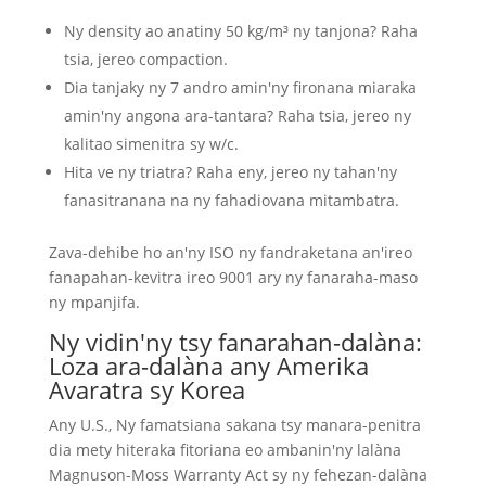
Ny density ao anatiny 50 kg/m³ ny tanjona? Raha
tsia, jereo compaction.
Dia tanjaky ny 7 andro amin'ny fironana miaraka
amin'ny angona ara-tantara? Raha tsia, jereo ny
kalitao simenitra sy w/c.
Hita ve ny triatra? Raha eny, jereo ny tahan'ny
fanasitranana na ny fahadiovana mitambatra.
Zava-dehibe ho an'ny ISO ny fandraketana an'ireo
fanapahan-kevitra ireo 9001 ary ny fanaraha-maso
ny mpanjifa.
Ny vidin'ny tsy fanarahan-dalàna:
Loza ara-dalàna any Amerika
Avaratra sy Korea
Any U.S., Ny famatsiana sakana tsy manara-penitra
dia mety hiteraka fitoriana eo ambanin'ny lalàna
Magnuson-Moss Warranty Act sy ny fehezan-dalàna