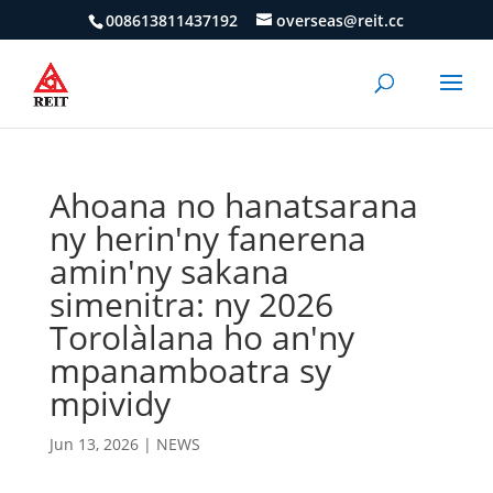
008613811437192
overseas@reit.cc
Ahoana no hanatsarana
ny herin'ny fanerena
amin'ny sakana
simenitra: ny 2026
Torolàlana ho an'ny
mpanamboatra sy
mpividy
Jun 13, 2026
|
NEWS