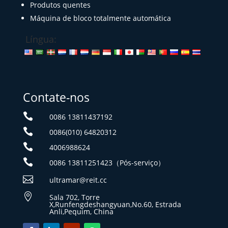
Produtos quentes
Máquina de bloco totalmente automática
Língua:
Contate-nos

0086 13811437192

0086(010) 64820312

4006988624

0086 13811251423（Pós-serviço）

ultramar@reit.cc

Sala 702, Torre
X,Runfengdeshangyuan,No.60, Estrada
Anli,Pequim, China