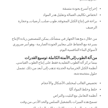
إخراج أسرع بجودة متسقة
انخفاض تكاليف العمالة وتقليل هدر المواد
براعة في إنتاج الكتل المجوفة, طوب صلب, أرضيات, وحجارة
الرصيف
من خلال دمج هذا الجهاز في منشأتك, يمكن للمصنعين زيادة الإنتاج
بسرعة مع الحفاظ على معايير الجودة الصارمة - وهو أمر ضروري
لأسواق البناء التنافسية اليوم.
من آلة الطوب إلى الأتمتة الكاملة: توسيع القدرات
بينما تركز آلة الطوب التقليدية فقط على إنتاج الطوب القياسي,
أنظمة الكتل الخرسانية الحديثة تذهب إلى أبعد من ذلك. تشمل
حلول Reit Machine:
تخصيص القالب لمختلف الأشكال والأحجام
خلط وخلط المواد آليًا
أنظمة التعامل مع البليت والتراص
تسمح هذه الميزات بالتشغيل السلس والحد الأدنى من وقت