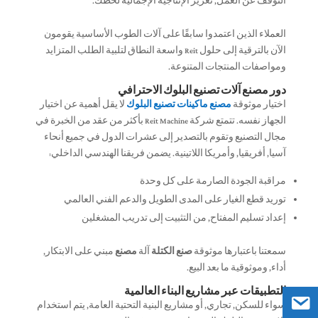
التوقف عن العمل, تعزيز الإنتاجية الإجمالية لخطك.
العملاء الذين اعتمدوا سابقًا على آلات الطوب الأساسية يقومون
الآن بالترقية إلى حلول Reit واسعة النطاق لتلبية الطلب المتزايد
ومواصفات المنتجات المتنوعة.
دور مصنع آلات تصنيع البلوك الاحترافي
اختيار موثوقة
مصنع ماكينات تصنيع البلوك
لا يقل أهمية عن اختيار
الجهاز نفسه. تتمتع شركة Reit Machine بأكثر من عقد من الخبرة في
مجال التصنيع وتقوم بالتصدير إلى عشرات الدول في جميع أنحاء
آسيا, أفريقيا, وأمريكا اللاتينية. يضمن فريقنا الهندسي الداخلي:
مراقبة الجودة الصارمة على كل وحدة
توريد قطع الغيار على المدى الطويل والدعم الفني العالمي
إعداد تسليم المفتاح, من التثبيت إلى تدريب المشغلين
سمعتنا باعتبارها موثوقة
صنع الكتلة
آلة
مصنع
مبني على الابتكار,
أداء, وموثوقية ما بعد البيع.
التطبيقات عبر مشاريع البناء العالمية
سواء للسكن, تجاري, أو مشاريع البنية التحتية العامة, يتم استخدام