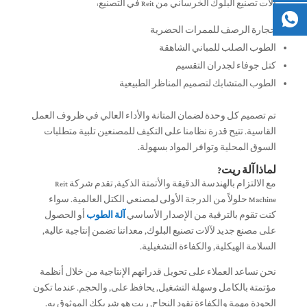
آلات تصنيع البلوك الخرساني من Reit في التصنيع:
حجارة الرصف للممرات الحضرية
الطوب الصلب للمباني الشاهقة
كتل جوفاء لجدران التقسيم
الطوب المتشابك لتصميم المناظر الطبيعية
تم تصميم كل وحدة لضمان المتانة والأداء العالي في ظروف العمل
القاسية. تتيح قدرة نظامنا على التكيف للمصنعين تلبية متطلبات
السوق المحلية وتوافر المواد بسهولة.
لماذا آلة ريت?
مع الالتزام بالهندسة الدقيقة والأتمتة الذكية, تقدم شركة Reit
Machine حلولاً من الدرجة الأولى لمصنعي الكتل العالمية. سواء
كنت تقوم بالترقية من الإصدار الأساسي
آلة الطوب
أو الحصول
على مصنع جديد لآلات تصنيع البلوك, معداتنا تضمن إنتاجية عالية,
السلامة الهيكلية, والكفاءة التشغيلية.
نحن نساعد العملاء على تحويل قدراتهم الإنتاجية من خلال أنظمة
مؤتمتة بالكامل وسهلة التشغيل, يحافظ على, والحجم. عندما تكون
الجودة مهمة والكفاءة تقود النجاح, ريت هو شريكك الموثوق به.