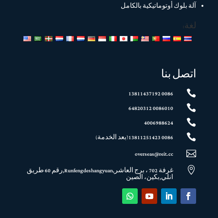
آلة بلوك أوتوماتيكية بالكامل
لغة:
اتصل بنا

0086 13811437192

0086010 64820312

4006988624

0086 13811251423(بعد الخدمة)

overseas@reit.cc

غرفة 702 ، برج العاشر,Runfengdeshangyuan,رقم 60 طريق
انلي,بكين، الصين