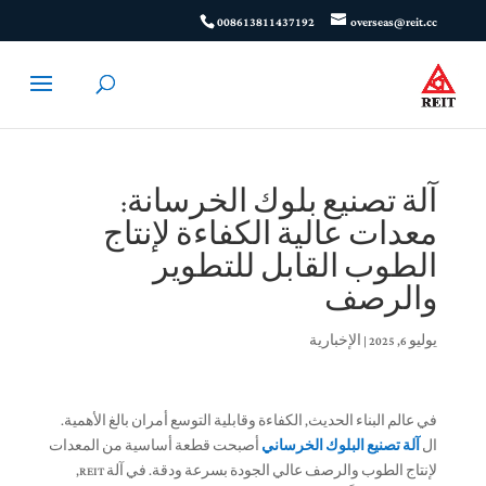
008613811437192
overseas@reit.cc
آلة تصنيع بلوك الخرسانة:
معدات عالية الكفاءة لإنتاج
الطوب القابل للتطوير
والرصف
يوليو 6, 2025
|
الإخبارية
في عالم البناء الحديث, الكفاءة وقابلية التوسع أمران بالغ الأهمية.
ال
آلة تصنيع البلوك الخرساني
أصبحت قطعة أساسية من المعدات
لإنتاج الطوب والرصف عالي الجودة بسرعة ودقة. في آلة REIT,