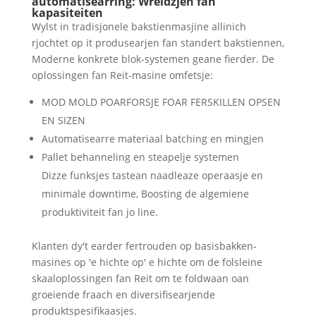
automatisearring: Wreidzjen fan
kapasiteiten
Wylst in tradisjonele bakstienmasjine allinich
rjochtet op it produsearjen fan standert bakstiennen,
Moderne konkrete blok-systemen geane fierder. De
oplossingen fan Reit-masine omfetsje:
MOD MOLD POARFORSJE FOAR FERSKILLEN OPSEN
EN SIZEN
Automatisearre materiaal batching en mingjen
Pallet behanneling en steapelje systemen
Dizze funksjes tastean naadleaze operaasje en
minimale downtime, Boosting de algemiene
produktiviteit fan jo line.
Klanten dy't earder fertrouden op basisbakken-
masines op 'e hichte op' e hichte om de folsleine
skaaloplossingen fan Reit om te foldwaan oan
groeiende fraach en diversifisearjende
produktspesifikaasjes.