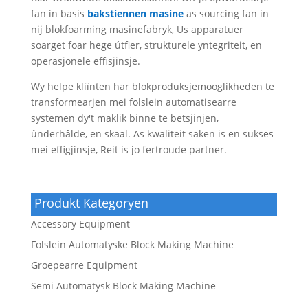
fan in basis
bakstiennen masine
as sourcing fan in
nij blokfoarming masinefabryk, Us apparatuer
soarget foar hege útfier, strukturele yntegriteit, en
operasjonele effisjinsje.
Wy helpe kliïnten har blokproduksjemooglikheden te
transformearjen mei folslein automatisearre
systemen dy't maklik binne te betsjinjen,
ûnderhâlde, en skaal. As kwaliteit saken is en sukses
mei effigjinsje, Reit is jo fertroude partner.
Produkt Kategoryen
Accessory Equipment
Folslein Automatyske Block Making Machine
Groepearre Equipment
Semi Automatysk Block Making Machine