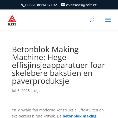
008613811437192
overseas@reit.cc
Betonblok Making
Machine: Hege-
effisjinsjeapparatuer foar
skelebere bakstien en
paverproduksje
Jul 6, 2025
|
nijs
Yn 'e wrâld fan moderne konstruksje, Effektiviteit en
skalberens binne kritysk. De
betonblok making