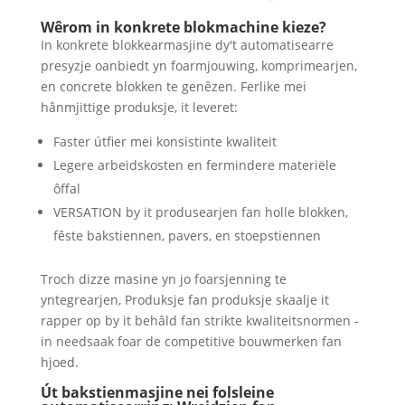
Wêrom in konkrete blokmachine kieze?
In konkrete blokkearmasjine dy't automatisearre
presyzje oanbiedt yn foarmjouwing, komprimearjen,
en concrete blokken te genêzen. Ferlike mei
hânmjittige produksje, it leveret:
Faster útfier mei konsistinte kwaliteit
Legere arbeidskosten en fermindere materiële
ôffal
VERSATION by it produsearjen fan holle blokken,
fêste bakstiennen, pavers, en stoepstiennen
Troch dizze masine yn jo foarsjenning te
yntegrearjen, Produksje fan produksje skaalje it
rapper op by it behâld fan strikte kwaliteitsnormen -
in needsaak foar de competitive bouwmerken fan
hjoed.
Út bakstienmasjine nei folsleine