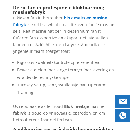
De rol fan in profesjonele blokfoarming
masinefabryk
It kiezen fan in betrouber
blok meitsjen masine
fabryk
is krekt sa wichtich as it kiezen fan 'e masine
sels. Reit-masine hat oer in desennium fan it
útfieren fan ekspertize en eksport nei tsientallen
lannen oer Azië, Afrika, en Latynsk-Amearika. Us
yngenieur-team soarget foar:
Rigorous kwaliteitskontrôle op elke ienheid
Bewarje dielen foar lange termyn foar levering en
wrâldwide technyske stipe
Turnkey Setup, Fan ynstallaasje oan Operator
Training
Us reputaasje as fertroud
Blok meitsje
masine
fabryk
is boud op ynnovaasje, optreden, en om
betrouberens foar nei ferkeap.
Applikaasjes oer wrâldwide bouwprojekten