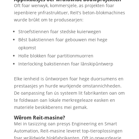
Oft foar wenwyk, kommersjele, as projekten foar
iepenbiere ynfrastruktuer, Reit's beton-blokmachines
wurde brûkt om te produsearjen:
Stroefstiennen foar stedske kuierwegen
Bêst bakstiennen foar gebouwen mei hege
opkomst
Holle blokken foar partitionmuorren
Interlocking bakstiennen foar lânskipûntwerp
Elke ienheid is ûntworpen foar hege duorsumens en
prestaasjes yn hurde wurkjende omstannichheden.
De oanpassing fan ús systeem lit fabrikanten oan om
te foldwaan oan lokale merkregeleaze easken en
materiële beskikberens mei gemak.
Wêrom Reit-masine?
Mei in tasizzing oan presys Engineering en Smart
Automation, Reit-masine leveret top-tieroplossingen
foar wrâldwide blokfabrikanten. Oft jo opwurdearje