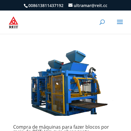
008613811437192
ultramar@reit.cc
Compra de máquinas para fazer blocos por