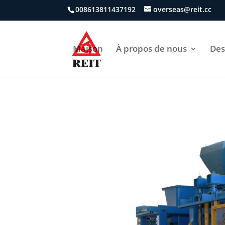
008613811437192
overseas@reit.cc
Maison
À propos de nous
Des