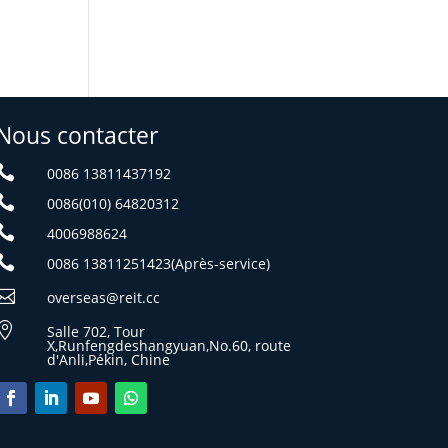
Nous contacter

0086 13811437192

0086(010) 64820312

4006988624

0086 13811251423(Après-service)

overseas@reit.cc

Salle 702, Tour
X,Runfengdeshangyuan,No.60, route
d'Anli,Pékin, Chine