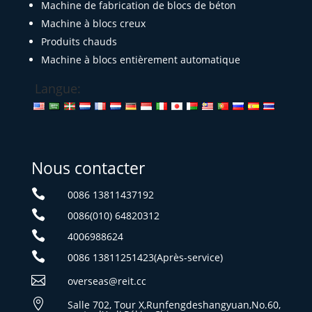
Machine de fabrication de blocs de béton
Machine à blocs creux
Produits chauds
Machine à blocs entièrement automatique
Langue:
Nous contacter

0086 13811437192

0086(010) 64820312

4006988624

0086 13811251423(Après-service)

overseas@reit.cc

Salle 702, Tour X,Runfengdeshangyuan,No.60,