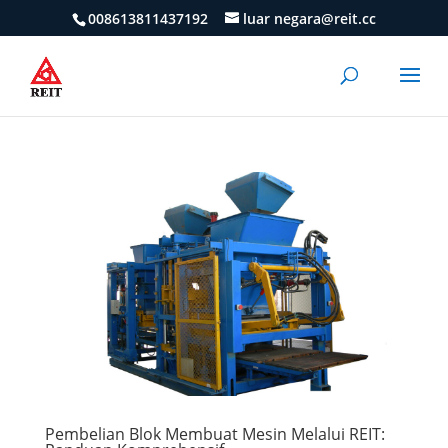
008613811437192
luar negara@reit.cc
Pembelian Blok Membuat Mesin Melalui REIT: