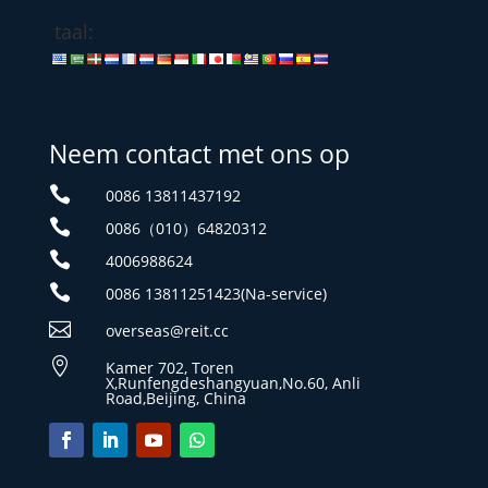
taal:
Neem contact met ons op

0086 13811437192

0086（010）64820312

4006988624

0086 13811251423(Na-service)

overseas@reit.cc

Kamer 702, Toren
X,Runfengdeshangyuan,No.60, Anli
Road,Beijing, China