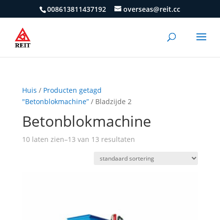
008613811437192
overseas@reit.cc
Huis
/
Producten getagd
"Betonblokmachine”
/ Bladzijde 2
Betonblokmachine
10 laten zien–13 van 13 resultaten