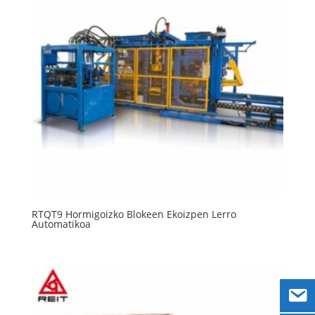
RTQT9 Hormigoizko Blokeen Ekoizpen Lerro
Automatikoa