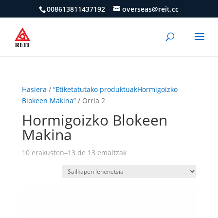
008613811437192
overseas@reit.cc
Hasiera
/
“Etiketatutako produktuakHormigoizko
Blokeen Makina”
/ Orria 2
Hormigoizko Blokeen
Makina
10 erakusten–13 de 13 emaitzak