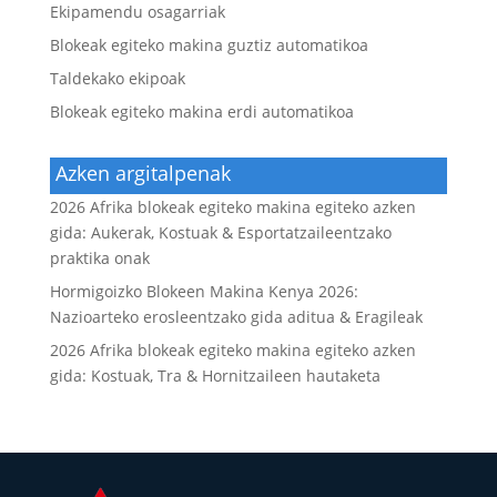
Ekipamendu osagarriak
Blokeak egiteko makina guztiz automatikoa
Taldekako ekipoak
Blokeak egiteko makina erdi automatikoa
Azken argitalpenak
2026 Afrika blokeak egiteko makina egiteko azken
gida: Aukerak, Kostuak & Esportatzaileentzako
praktika onak
Hormigoizko Blokeen Makina Kenya 2026:
Nazioarteko erosleentzako gida aditua & Eragileak
2026 Afrika blokeak egiteko makina egiteko azken
gida: Kostuak, Tra & Hornitzaileen hautaketa