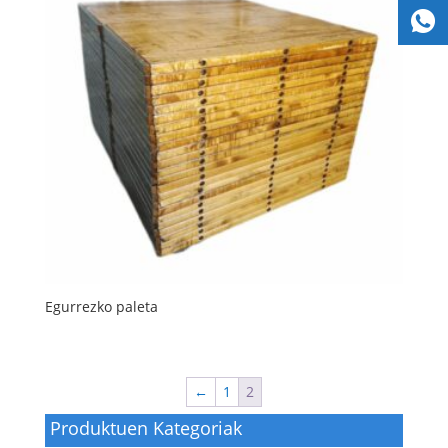
Egurrezko paleta
←
1
2
Produktuen Kategoriak