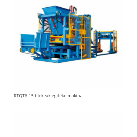
RTQT6-15 blokeak egiteko makina