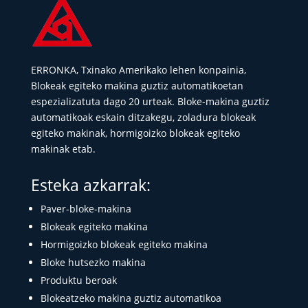
ERRONKA, Txinako Amerikako lehen konpainia,
Blokeak egiteko makina guztiz automatikoetan
espezializatuta dago 20 urteak. Bloke-makina guztiz
automatikoak eskain ditzakegu, zoladura blokeak
egiteko makinak, hormigoizko blokeak egiteko
makinak etab.
Esteka azkarrak:
Paver-bloke-makina
Blokeak egiteko makina
Hormigoizko blokeak egiteko makina
Bloke hutsezko makina
Produktu beroak
Blokeatzeko makina guztiz automatikoa