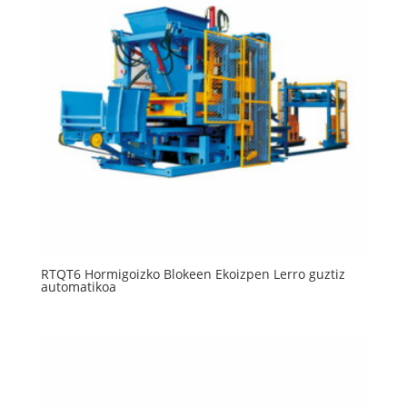
RTQT6 Hormigoizko Blokeen Ekoizpen Lerro guztiz
automatikoa