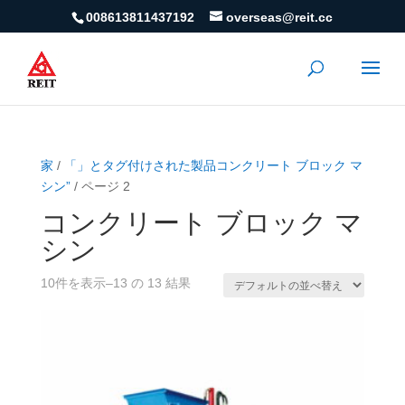
008613811437192
overseas@reit.cc
家
/
「」とタグ付けされた製品コンクリート ブロック マ
シン”
/ ページ 2
コンクリート ブロック マ
シン
10件を表示–13 の 13 結果