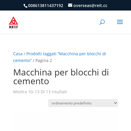
008613811437192
overseas@reit.cc
Casa
/
Prodotti taggati “Macchina per blocchi di
cemento”
/ Pagina 2
Macchina per blocchi di
cemento
Mostra 10–13 Di 13 risultati