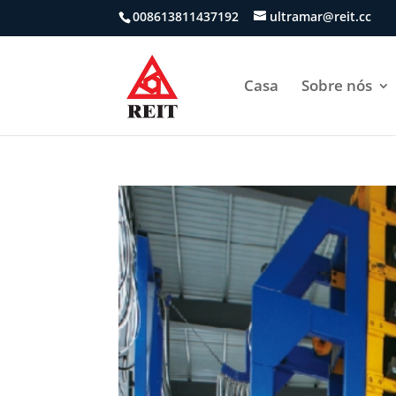
008613811437192
ultramar@reit.cc
Casa
Sobre nós