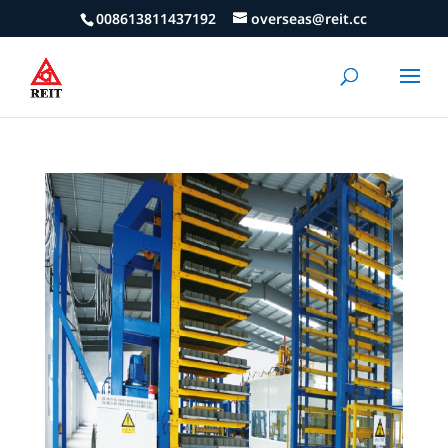
008613811437192
overseas@reit.cc