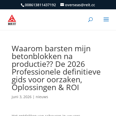
008613811437192
overseas@reit.cc
Waarom barsten mijn
betonblokken na
productie?? De 2026
Professionele definitieve
gids voor oorzaken,
Oplossingen & ROI
juni 3, 2026
|
nieuws
Het ontdekken van scheuren in uw vers