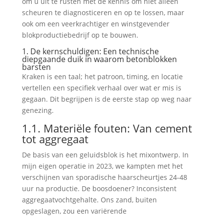
om u uit te rusten met de kennis om niet alleen
scheuren te diagnosticeren en op te lossen, maar
ook om een ​​veerkrachtiger en winstgevender
blokproductiebedrijf op te bouwen.
1. De kernschuldigen: Een technische
diepgaande duik in waarom betonblokken
barsten
Kraken is een taal; het patroon, timing, en locatie
vertellen een specifiek verhaal over wat er mis is
gegaan. Dit begrijpen is de eerste stap op weg naar
genezing.
1.1. Materiële fouten: Van cement
tot aggregaat
De basis van een geluidsblok is het mixontwerp. In
mijn eigen operatie in 2023, we kampten met het
verschijnen van sporadische haarscheurtjes 24-48
uur na productie. De boosdoener? Inconsistent
aggregaatvochtgehalte. Ons zand, buiten
opgeslagen, zou een variërende