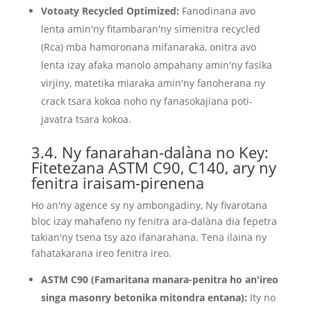
Votoaty Recycled Optimized:
Fanodinana avo
lenta amin'ny fitambaran'ny simenitra recycled
(Rca) mba hamoronana mifanaraka, onitra avo
lenta izay afaka manolo ampahany amin'ny fasika
virjiny, matetika miaraka amin'ny fanoherana ny
crack tsara kokoa noho ny fanasokajiana poti-
javatra tsara kokoa.
3.4. Ny fanarahan-dalàna no Key:
Fitetezana ASTM C90, C140, ary ny
fenitra iraisam-pirenena
Ho an'ny agence sy ny ambongadiny, Ny fivarotana
bloc izay mahafeno ny fenitra ara-dalàna dia fepetra
takian'ny tsena tsy azo ifanarahana. Tena ilaina ny
fahatakarana ireo fenitra ireo.
ASTM C90 (Famaritana manara-penitra ho an'ireo
singa masonry betonika mitondra entana):
Ity no