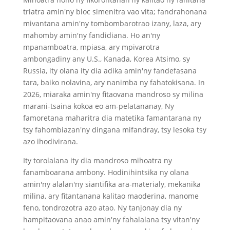
triatra amin'ny bloc simenitra vao vita;
fandrahonana
mivantana amin'ny tombombarotrao izany
, laza, ary
mahomby amin'ny fandidiana. Ho an'ny
mpanamboatra, mpiasa, ary mpivarotra
ambongadiny any U.S., Kanada, Korea Atsimo, sy
Russia, ity olana ity dia adika amin'ny fandefasana
tara, baiko nolavina, ary nanimba ny fahatokisana. In
2026, miaraka amin'ny fitaovana mandroso sy milina
marani-tsaina kokoa eo am-pelatananay, Ny
famoretana maharitra dia matetika famantarana ny
tsy fahombiazan'ny dingana mifandray, tsy lesoka tsy
azo ihodivirana.
Ity torolalana ity dia mandroso mihoatra ny
fanamboarana ambony. Hodinihintsika ny olana
amin'ny alalan'ny siantifika ara-materialy, mekanika
milina, ary fitantanana kalitao maoderina, manome
feno, tondrozotra azo atao. Ny tanjonay dia ny
hampitaovana anao amin'ny fahalalana tsy vitan'ny