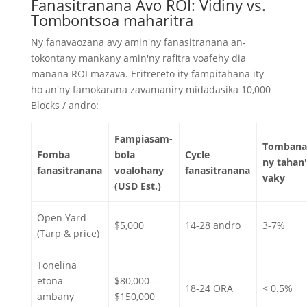
Fanasitranana Avo ROI: Vidiny vs.
Tombontsoa maharitra
Ny fanavaozana avy amin'ny fanasitranana an-
tokontany mankany amin'ny rafitra voafehy dia
manana ROI mazava. Eritrereto ity fampitahana ity
ho an'ny famokarana zavamaniry midadasika 10,000
Blocks / andro:
Fampiasam-
Tombana
Fomba
bola
Cycle
ny tahan
fanasitranana
voalohany
fanasitranana
vaky
(USD Est.)
Open Yard
$5,000
14-28 andro
3-7%
(Tarp & price)
Tonelina
etona
$80,000 –
18-24 ORA
< 0.5%
ambany
$150,000