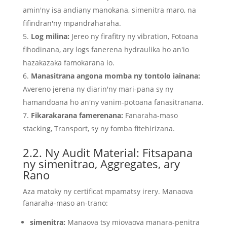
amin'ny isa andiany manokana, simenitra maro, na
fifindran'ny mpandraharaha.
Log milina:
Jereo ny firafitry ny vibration, Fotoana
fihodinana, ary logs fanerena hydraulika ho an'io
hazakazaka famokarana io.
Manasitrana angona momba ny tontolo iainana:
Avereno jerena ny diarin'ny mari-pana sy ny
hamandoana ho an'ny vanim-potoana fanasitranana.
Fikarakarana famerenana:
Fanaraha-maso
stacking, Transport, sy ny fomba fitehirizana.
2.2. Ny Audit Material: Fitsapana
ny simenitrao, Aggregates, ary
Rano
Aza matoky ny certificat mpamatsy irery. Manaova
fanaraha-maso an-trano:
simenitra:
Manaova tsy miovaova manara-penitra