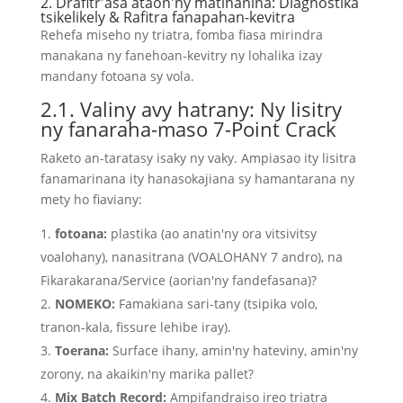
2.
Drafitr'asa ataon'ny matihanina
: Diagnostika
tsikelikely & Rafitra fanapahan-kevitra
Rehefa miseho ny triatra, fomba fiasa mirindra
manakana ny fanehoan-kevitry ny lohalika izay
mandany fotoana sy vola.
2.1. Valiny avy hatrany: Ny lisitry
ny fanaraha-maso 7-Point Crack
Raketo an-taratasy isaky ny vaky. Ampiasao ity lisitra
fanamarinana ity hanasokajiana sy hamantarana ny
mety ho fiaviany:
fotoana:
plastika (ao anatin'ny ora vitsivitsy
voalohany), nanasitrana (VOALOHANY 7 andro), na
Fikarakarana/Service (aorian'ny fandefasana)?
NOMEKO:
Famakiana sari-tany (tsipika volo,
tranon-kala, fissure lehibe iray).
Toerana:
Surface ihany, amin'ny hateviny, amin'ny
zorony, na akaikin'ny marika pallet?
Mix Batch Record:
Ampifandraiso ireo triatra