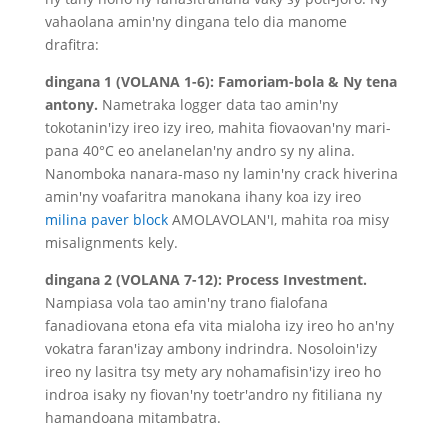
vahaolana amin'ny dingana telo dia manome
drafitra:
dingana 1 (VOLANA 1-6): Famoriam-bola & Ny tena
antony.
Nametraka logger data tao amin'ny
tokotanin'izy ireo izy ireo, mahita fiovaovan'ny mari-
pana 40°C eo anelanelan'ny andro sy ny alina.
Nanomboka nanara-maso ny lamin'ny crack hiverina
amin'ny voafaritra manokana ihany koa izy ireo
milina paver block
AMOLAVOLAN'I, mahita roa misy
misalignments kely.
dingana 2 (VOLANA 7-12): Process Investment.
Nampiasa vola tao amin'ny trano fialofana
fanadiovana etona efa vita mialoha izy ireo ho an'ny
vokatra faran'izay ambony indrindra. Nosoloin'izy
ireo ny lasitra tsy mety ary nohamafisin'izy ireo ho
indroa isaky ny fiovan'ny toetr'andro ny fitiliana ny
hamandoana mitambatra.