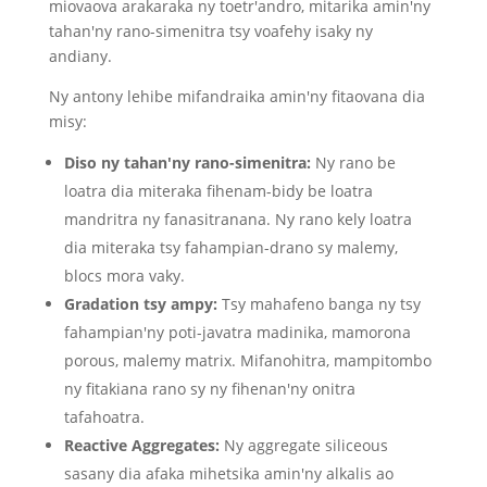
miovaova arakaraka ny toetr'andro, mitarika amin'ny
tahan'ny rano-simenitra tsy voafehy isaky ny
andiany.
Ny antony lehibe mifandraika amin'ny fitaovana dia
misy:
Diso ny tahan'ny rano-simenitra:
Ny rano be
loatra dia miteraka fihenam-bidy be loatra
mandritra ny fanasitranana. Ny rano kely loatra
dia miteraka tsy fahampian-drano sy malemy,
blocs mora vaky.
Gradation tsy ampy:
Tsy mahafeno banga ny tsy
fahampian'ny poti-javatra madinika, mamorona
porous, malemy matrix. Mifanohitra, mampitombo
ny fitakiana rano sy ny fihenan'ny onitra
tafahoatra.
Reactive Aggregates:
Ny aggregate siliceous
sasany dia afaka mihetsika amin'ny alkalis ao