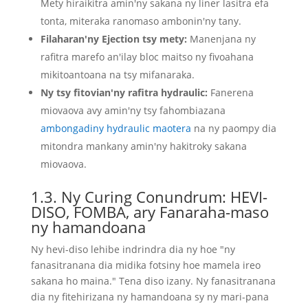
Mety hiraikitra amin'ny sakana ny liner lasitra efa
tonta, miteraka ranomaso ambonin'ny tany.
Filaharan'ny Ejection tsy mety:
Manenjana ny
rafitra marefo an'ilay bloc maitso ny fivoahana
mikitoantoana na tsy mifanaraka
.
Ny tsy fitovian'ny rafitra hydraulic:
Fanerena
miovaova avy amin'ny tsy fahombiazana
ambongadiny hydraulic maotera
na ny paompy dia
mitondra mankany amin'ny hakitroky sakana
miovaova.
1.3. Ny Curing Conundrum: HEVI-
DISO, FOMBA, ary Fanaraha-maso
ny hamandoana
Ny hevi-diso lehibe indrindra dia ny hoe "ny
fanasitranana dia midika fotsiny hoe mamela ireo
sakana ho maina." Tena diso izany. Ny fanasitranana
dia ny fitehirizana ny hamandoana sy ny mari-pana