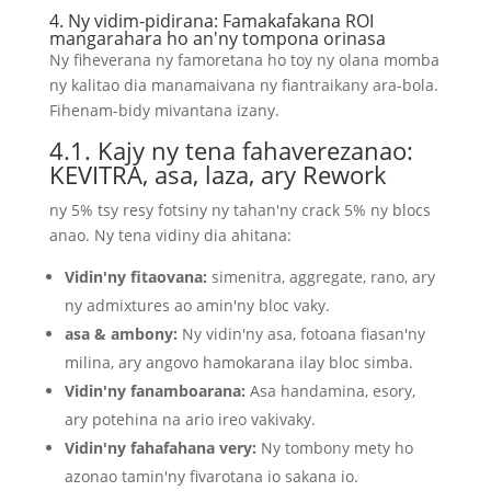
4. Ny vidim-pidirana: Famakafakana ROI
mangarahara ho an'ny tompona orinasa
Ny fiheverana ny famoretana ho toy ny olana momba
ny kalitao dia manamaivana ny fiantraikany ara-bola.
Fihenam-bidy mivantana izany.
4.1. Kajy ny tena fahaverezanao:
KEVITRA, asa, laza, ary Rework
ny 5% tsy resy fotsiny ny tahan'ny crack 5% ny blocs
anao. Ny tena vidiny dia ahitana:
Vidin'ny fitaovana:
simenitra, aggregate, rano, ary
ny admixtures ao amin'ny bloc vaky.
asa & ambony:
Ny vidin'ny asa, fotoana fiasan'ny
milina, ary angovo hamokarana ilay bloc simba.
Vidin'ny fanamboarana:
Asa handamina, esory,
ary potehina na ario ireo vakivaky.
Vidin'ny fahafahana very:
Ny tombony mety ho
azonao tamin'ny fivarotana io sakana io.