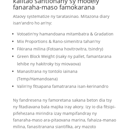
kalitao santionany sy modely
fanaraha-maso famokarana
Ataovy systematize ny taratasinao. Mitazona diary
isan'andro ho an'ny:
Votoatin'ny hamandoana mitambatra & Gradation
Mix Proportions & Rano-simenitra tahan'ny
Fikirana milina (Fotoana hovitrovitra, tsindry)
Green Block Weight (isaky ny pallet, famantarana
lehibe ny hakitroky tsy miovaova)
Manasitrana ny tontolo iainana
(Temp/Hamandoana)
Valin'ny fitsapana famatrarana isan-kerinandro
Ny fandresena ny famoretana sakana beton dia tsy
ny fitadiavana bala majika iray akory. Izy io dia fitsipi-
pifehezana mirindra izay mampifandray ny
fanaraha-maso ara-pitaovana marina, fahaiza-manao
milina, fanasitranana siantifika, ary mazoto