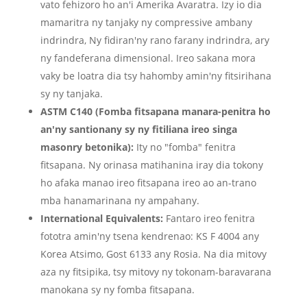
vato fehizoro ho an'i Amerika Avaratra. Izy io dia
mamaritra ny tanjaky ny compressive ambany
indrindra, Ny fidiran'ny rano farany indrindra, ary
ny fandeferana dimensional. Ireo sakana mora
vaky be loatra dia tsy hahomby amin'ny fitsirihana
sy ny tanjaka.
ASTM C140 (Fomba fitsapana manara-penitra ho
an'ny santionany sy ny fitiliana ireo singa
masonry betonika):
Ity no "fomba" fenitra
fitsapana. Ny orinasa matihanina iray dia tokony
ho afaka manao ireo fitsapana ireo ao an-trano
mba hanamarinana ny ampahany.
International Equivalents:
Fantaro ireo fenitra
fototra amin'ny tsena kendrenao: KS F 4004 any
Korea Atsimo, Gost 6133 any Rosia. Na dia mitovy
aza ny fitsipika, tsy mitovy ny tokonam-baravarana
manokana sy ny fomba fitsapana.