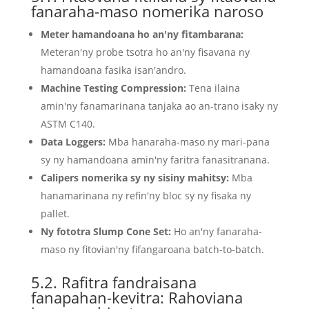
fanaraha-maso nomerika naroso
Meter hamandoana ho an'ny fitambarana:
Meteran'ny probe tsotra ho an'ny fisavana ny
hamandoana fasika isan'andro.
Machine Testing Compression:
Tena ilaina
amin'ny fanamarinana tanjaka ao an-trano isaky ny
ASTM C140.
Data Loggers:
Mba hanaraha-maso ny mari-pana
sy ny hamandoana amin'ny faritra fanasitranana.
Calipers nomerika sy ny sisiny mahitsy:
Mba
hanamarinana ny refin'ny bloc sy ny fisaka ny
pallet.
Ny fototra Slump Cone Set:
Ho an'ny fanaraha-
maso ny fitovian'ny fifangaroana batch-to-batch.
5.2. Rafitra fandraisana
fanapahan-kevitra: Rahoviana