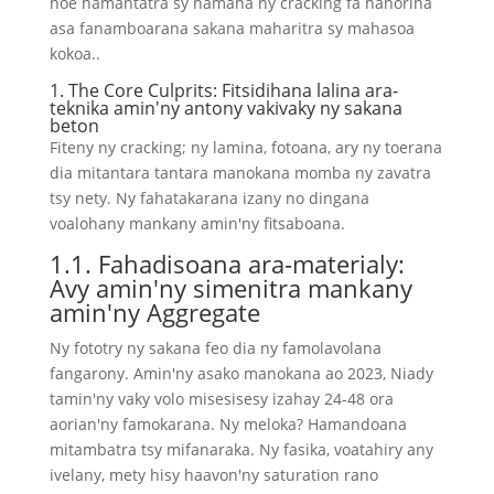
hoe hamantatra sy hamaha ny cracking fa hanorina
asa fanamboarana sakana maharitra sy mahasoa
kokoa..
1. The Core Culprits: Fitsidihana lalina ara-
teknika amin'ny antony vakivaky ny sakana
beton
Fiteny ny cracking; ny lamina, fotoana, ary ny toerana
dia mitantara tantara manokana momba ny zavatra
tsy nety. Ny fahatakarana izany no dingana
voalohany mankany amin'ny fitsaboana.
1.1. Fahadisoana ara-materialy:
Avy amin'ny simenitra mankany
amin'ny Aggregate
Ny fototry ny sakana feo dia ny famolavolana
fangarony. Amin'ny asako manokana ao 2023, Niady
tamin'ny vaky volo misesisesy izahay 24-48 ora
aorian'ny famokarana. Ny meloka? Hamandoana
mitambatra tsy mifanaraka. Ny fasika, voatahiry any
ivelany, mety hisy haavon'ny saturation rano