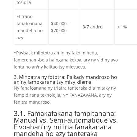
tosidra
Efitrano
fanafoanana
$40,000 –
3-7 andro
< 1%
mandeha ho
$70,000
azy
*Payback mifototra amin'ny fako mihena,
famerenam-bola haingana kokoa, ary ny vidiny avo
lenta ho an'ny kalitao tsy miovaova.
3. Mihoatra ny fototra: Paikady mandroso ho
an'ny famokarana tsy misy kilema
Ny fanafoanana ny triatra tanteraka dia mitaky ny
fampidirana teknolojia, NY FANAZAVANA, ary ny
fenitra mandroso.
3.1. Famakafakana fampitahana:
Manual vs. Semi-automatique vs.
Fivoahan'ny milina fanakanana
mandeha ho azy tanteraka