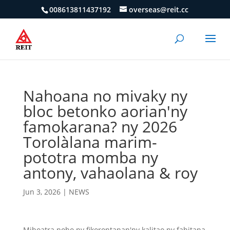
008613811437192
overseas@reit.cc
Nahoana no mivaky ny
bloc betonko aorian'ny
famokarana? ny 2026
Torolàlana marim-
pototra momba ny
antony, vahaolana & roy
Jun 3, 2026
|
NEWS
Mihoatra noho ny fikorontanan'ny kalitao ny fahitana