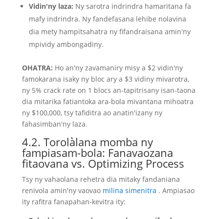
Vidin'ny laza:
Ny sarotra indrindra hamaritana fa
mafy indrindra. Ny fandefasana lehibe nolavina
dia mety hampitsahatra ny fifandraisana amin'ny
mpividy ambongadiny.
OHATRA:
Ho an'ny zavamaniry misy a $2 vidin'ny
famokarana isaky ny bloc ary a $3 vidiny mivarotra,
ny 5% crack rate on 1 blocs an-tapitrisany isan-taona
dia mitarika fatiantoka ara-bola mivantana mihoatra
ny $100,000, tsy tafiditra ao anatin'izany ny
fahasimban'ny laza.
4.2. Torolàlana momba ny
fampiasam-bola: Fanavaozana
fitaovana vs. Optimizing Process
Tsy ny vahaolana rehetra dia mitaky fandaniana
renivola amin'ny vaovao
milina simenitra
. Ampiasao
ity rafitra fanapahan-kevitra ity: