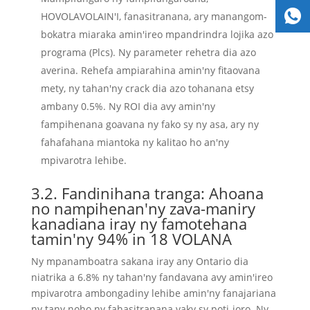
HOVOLAVOLAIN'I, fanasitranana, ary manangom-
bokatra miaraka amin'ireo mpandrindra lojika azo
programa (Plcs). Ny parameter rehetra dia azo
averina. Rehefa ampiarahina amin'ny fitaovana
mety, ny tahan'ny crack dia azo tohanana etsy
ambany 0.5%. Ny ROI dia avy amin'ny
fampihenana goavana ny fako sy ny asa, ary ny
fahafahana miantoka ny kalitao ho an'ny
mpivarotra lehibe.
3.2. Fandinihana tranga: Ahoana
no nampihenan'ny zava-maniry
kanadiana iray ny famotehana
tamin'ny 94% in 18 VOLANA
Ny mpanamboatra sakana iray any Ontario dia
niatrika a 6.8% ny tahan'ny fandavana avy amin'ireo
mpivarotra ambongadiny lehibe amin'ny fanajariana
ny tany noho ny fahasitranana vaky sy poti-joro. Ny