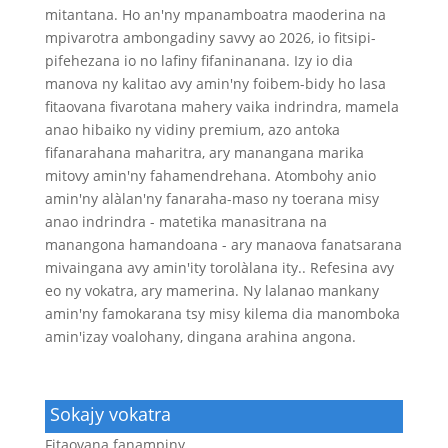
mitantana. Ho an'ny mpanamboatra maoderina na
mpivarotra ambongadiny savvy ao 2026, io fitsipi-
pifehezana io no lafiny fifaninanana. Izy io dia
manova ny kalitao avy amin'ny foibem-bidy ho lasa
fitaovana fivarotana mahery vaika indrindra, mamela
anao hibaiko ny vidiny premium, azo antoka
fifanarahana maharitra, ary manangana marika
mitovy amin'ny fahamendrehana. Atombohy anio
amin'ny alàlan'ny fanaraha-maso ny toerana misy
anao indrindra - matetika manasitrana na
manangona hamandoana - ary manaova fanatsarana
mivaingana avy amin'ity torolàlana ity.. Refesina avy
eo ny vokatra, ary mamerina. Ny lalanao mankany
amin'ny famokarana tsy misy kilema dia manomboka
amin'izay voalohany, dingana arahina angona.
Sokajy vokatra
Fitaovana fanampiny