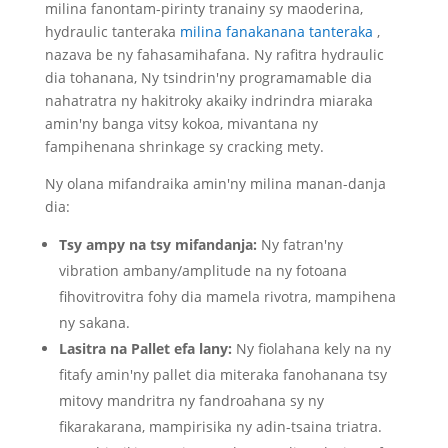
milina fanontam-pirinty tranainy sy maoderina,
hydraulic tanteraka
milina fanakanana tanteraka
,
nazava be ny fahasamihafana.
Ny rafitra hydraulic
dia tohanana
, Ny tsindrin'ny programamable dia
nahatratra ny hakitroky akaiky indrindra miaraka
amin'ny banga vitsy kokoa, mivantana ny
fampihenana shrinkage sy cracking mety.
Ny olana mifandraika amin'ny milina manan-danja
dia:
Tsy ampy na tsy mifandanja:
Ny fatran'ny
vibration ambany/amplitude na ny fotoana
fihovitrovitra fohy dia mamela rivotra, mampihena
ny sakana.
Lasitra na Pallet efa lany:
Ny fiolahana kely na ny
fitafy amin'ny pallet dia miteraka fanohanana tsy
mitovy mandritra ny fandroahana sy ny
fikarakarana, mampirisika ny adin-tsaina triatra.