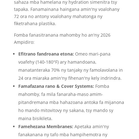
sahaza mba hamelana ny hydration simenitra tsy
tapaka. Fanamainana haingana amin'ny voalohany
72 ora no antony voalohany mahatonga ny
fiketrahana plastika.
Fomba fanasitranana mahomby ho an'ny 2026
Ampidiro:
Efitrano fandroana etona:
Omeo mari-pana
voafehy (140-180°F) ary hamandoana,
manatanteraka 70% ny tanjaky ny famolavolana in
24 ora miaraka amin'ny fihenan'ny kely indrindra.
Famafazana rano & Cover Systems:
Fomba
mahomby, fa mila fanaraha-maso amim-
pitandremana mba hahazoana antoka fa mijanona
ho mando mitovitovy ny sakana, tsy mando sy
maina bisikileta.
Famehezana Membranes:
Apetaka amin'ny
fanakanana ny tafo mba hampihemotra ny