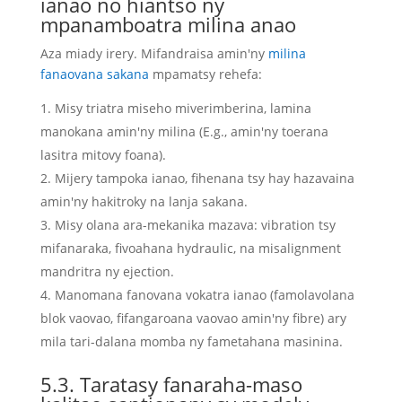
ianao no hiantso ny
mpanamboatra milina anao
Aza miady irery
. Mifandraisa amin'ny
milina
fanaovana sakana
mpamatsy rehefa:
Misy triatra miseho miverimberina, lamina
manokana amin'ny milina (E.g., amin'ny toerana
lasitra mitovy foana).
Mijery tampoka ianao, fihenana tsy hay hazavaina
amin'ny hakitroky na lanja sakana.
Misy olana ara-mekanika mazava: vibration tsy
mifanaraka, fivoahana hydraulic, na misalignment
mandritra ny ejection.
Manomana fanovana vokatra ianao (famolavolana
blok vaovao, fifangaroana vaovao amin'ny fibre) ary
mila tari-dalana momba ny fametahana masinina.
5.3. Taratasy fanaraha-maso