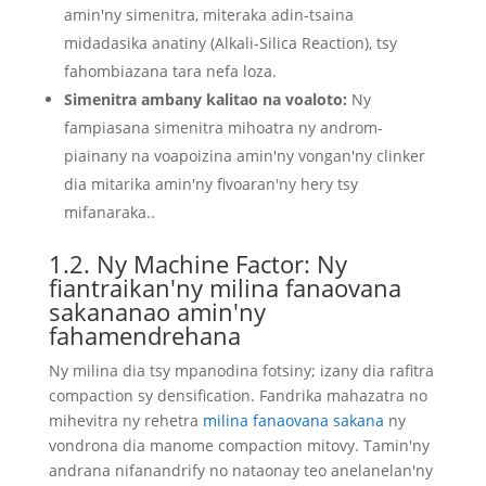
amin'ny simenitra, miteraka adin-tsaina
midadasika anatiny (Alkali-Silica Reaction), tsy
fahombiazana tara nefa loza.
Simenitra ambany kalitao na voaloto:
Ny
fampiasana simenitra mihoatra ny androm-
piainany na voapoizina amin'ny vongan'ny clinker
dia mitarika amin'ny fivoaran'ny hery tsy
mifanaraka..
1.2. Ny Machine Factor: Ny
fiantraikan'ny milina fanaovana
sakananao amin'ny
fahamendrehana
Ny milina dia tsy mpanodina fotsiny; izany dia rafitra
compaction sy densification. Fandrika mahazatra no
mihevitra ny rehetra
milina fanaovana sakana
ny
vondrona dia manome compaction mitovy. Tamin'ny
andrana nifanandrify no nataonay teo anelanelan'ny