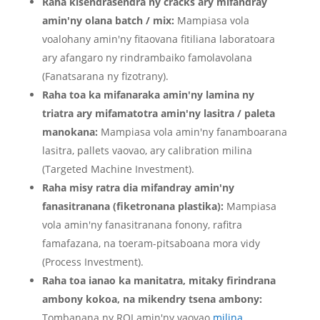
Raha kisendrasendra ny cracks ary mifandray
amin'ny olana batch / mix:
Mampiasa vola
voalohany amin'ny fitaovana fitiliana laboratoara
ary afangaro ny rindrambaiko famolavolana
(Fanatsarana ny fizotrany).
Raha toa ka mifanaraka amin'ny lamina ny
triatra ary mifamatotra amin'ny lasitra / paleta
manokana:
Mampiasa vola amin'ny fanamboarana
lasitra, pallets vaovao, ary calibration milina
(Targeted Machine Investment).
Raha misy ratra dia mifandray amin'ny
fanasitranana (fiketronana plastika):
Mampiasa
vola amin'ny fanasitranana fonony, rafitra
famafazana, na toeram-pitsaboana mora vidy
(Process Investment).
Raha toa ianao ka manitatra, mitaky firindrana
ambony kokoa, na mikendry tsena ambony:
Tombanana ny ROI amin'ny vaovao
milina