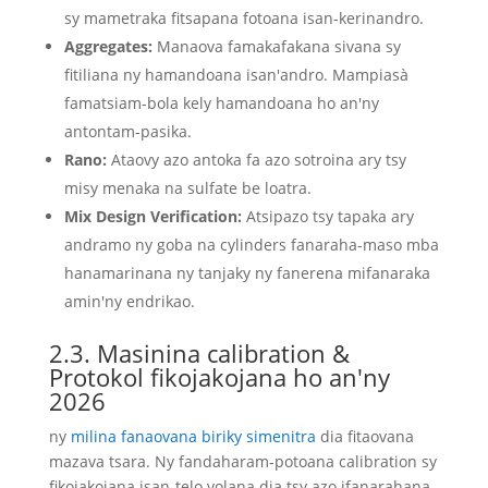
sy mametraka fitsapana fotoana isan-kerinandro.
Aggregates:
Manaova famakafakana sivana sy
fitiliana ny hamandoana isan'andro. Mampiasà
famatsiam-bola kely hamandoana ho an'ny
antontam-pasika.
Rano:
Ataovy azo antoka fa azo sotroina ary tsy
misy menaka na sulfate be loatra.
Mix Design Verification:
Atsipazo tsy tapaka ary
andramo ny goba na cylinders fanaraha-maso mba
hanamarinana ny tanjaky ny fanerena mifanaraka
amin'ny endrikao.
2.3. Masinina calibration &
Protokol fikojakojana ho an'ny
2026
ny
milina fanaovana biriky simenitra
dia fitaovana
mazava tsara. Ny fandaharam-potoana calibration sy
fikojakojana isan-telo volana dia tsy azo ifanarahana.