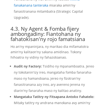
fanakanana tanteraka
miaraka amin'ny
fanasitranana mitambatra (Strategic Capital
Upgrade).
4.3. Ny Agent & Fomba fijery
ambongadiny: Fiantohana ny
fahatokisan'ny rojo famatsiana
Ho an'ny mpaninjara, ny marikao dia mifamatotra
amin'ny kalitaon'ny sakana amidinao. Tokony
hihoatra ny vidiny ny fahazotoanao.
Audit ny Factory:
Tsidiho ny mpanamboatra. Jereo
ny tokotanin'izy ireo, mangataha fomba fanaraha-
maso ny hamandoana, jereo ny fizotran'ny
fanasitranana azy ireo, ary avereno jerena ny
diarin'ny fanaraha-maso ny kalitao anatiny.
Mangataka Tatitry ny Fitsapana Antoko Fahatelo:
Mitaky tatitry ny andrana manokana avy amin'ny