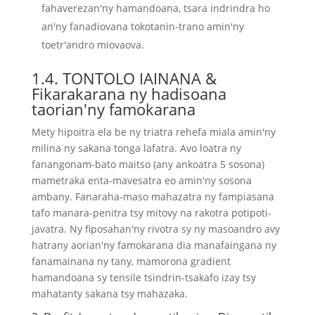
fahaverezan'ny hamandoana, tsara indrindra ho
an'ny fanadiovana tokotanin-trano amin'ny
toetr'andro miovaova.
1.4. TONTOLO IAINANA &
Fikarakarana ny hadisoana
taorian'ny famokarana
Mety hipoitra ela be ny triatra rehefa miala amin'ny
milina ny sakana tonga lafatra. Avo loatra ny
fanangonam-bato maitso (any ankoatra 5 sosona)
mametraka enta-mavesatra eo amin'ny sosona
ambany. Fanaraha-maso mahazatra ny fampiasana
tafo manara-penitra tsy mitovy na rakotra potipoti-
javatra. Ny fiposahan'ny rivotra sy ny masoandro avy
hatrany aorian'ny famokarana dia manafaingana ny
fanamainana ny tany, mamorona gradient
hamandoana sy tensile tsindrin-tsakafo izay tsy
mahatanty sakana tsy mahazaka.