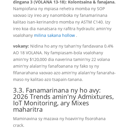
dingana 3 (VOLANA 13-18): Kolontsaina & fanajana.
Nampiofana ny mpiasa rehetra momba ny SOP
vaovao izy ireo ary nanomboka ny fanamarinana
kalitao isan-kerinandro momba ny ASTM C140. Izy
ireo koa dia nanatsara ny rafitra hydraulic amin'ny
voalohany
milina sakana hollow
.
vokany:
Nidina ho any ny tahan'ny fandavana 0.4%
AO 18 VOLANA. Ny fampiasam-bola voalohany
amin'ny $120,000 dia naverina tamin'ny 22 volana
amin'ny alalan'ny fanafoanana ny fako sy ny
fifanarahana vaovao azo amin'ny alalan'ny fanaraha-
maso ny kalitao azo tsapain-tanana.
3.3. Fanamarinana ny ho avy:
2026 Trends amin'ny Admixtures,
IoT Monitoring, ary Mixes
maharitra
Maminavina sy mazava ny hoavin'ny fisorohana
crack.