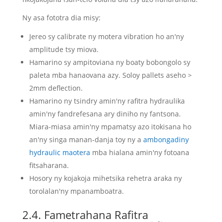
Ny asa fototra dia misy:
Jereo sy calibrate ny motera vibration ho an'ny
amplitude tsy miova.
Hamarino sy ampitoviana ny boaty bobongolo sy
paleta mba hanaovana azy. Soloy pallets aseho >
2mm deflection.
Hamarino ny tsindry amin'ny rafitra hydraulika
amin'ny fandrefesana ary diniho ny fantsona.
Miara-miasa amin'ny mpamatsy azo itokisana ho
an'ny singa manan-danja toy ny a
ambongadiny
hydraulic maotera
mba hialana amin'ny fotoana
fitsaharana.
Hosory ny kojakoja mihetsika rehetra araka ny
torolalan'ny mpanamboatra
.
2.4. Fametrahana Rafitra