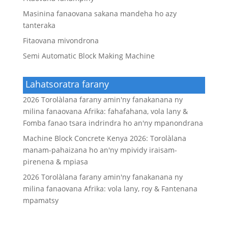
Masinina fanaovana sakana mandeha ho azy
tanteraka
Fitaovana mivondrona
Semi Automatic Block Making Machine
Lahatsoratra farany
2026 Torolàlana farany amin'ny fanakanana ny
milina fanaovana Afrika: fahafahana, vola lany &
Fomba fanao tsara indrindra ho an'ny mpanondrana
Machine Block Concrete Kenya 2026: Torolàlana
manam-pahaizana ho an'ny mpividy iraisam-
pirenena & mpiasa
2026 Torolàlana farany amin'ny fanakanana ny
milina fanaovana Afrika: vola lany, roy & Fantenana
mpamatsy