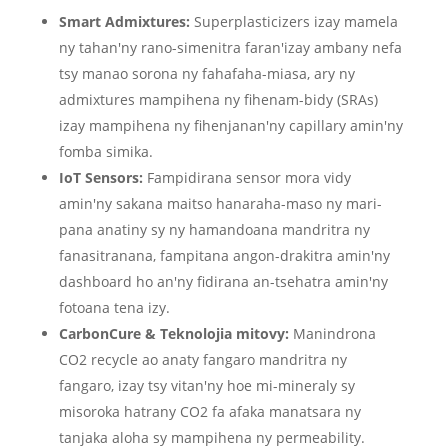
Smart Admixtures:
Superplasticizers izay mamela
ny tahan'ny rano-simenitra faran'izay ambany nefa
tsy manao sorona ny fahafaha-miasa, ary ny
admixtures mampihena ny fihenam-bidy (SRAs)
izay mampihena ny fihenjanan'ny capillary amin'ny
fomba simika.
IoT Sensors:
Fampidirana sensor mora vidy
amin'ny sakana maitso hanaraha-maso ny mari-
pana anatiny sy ny hamandoana mandritra ny
fanasitranana, fampitana angon-drakitra amin'ny
dashboard ho an'ny fidirana an-tsehatra amin'ny
fotoana tena izy.
CarbonCure & Teknolojia mitovy:
Manindrona
CO2 recycle ao anaty fangaro mandritra ny
fangaro, izay tsy vitan'ny hoe mi-mineraly sy
misoroka hatrany CO2 fa afaka manatsara ny
tanjaka aloha sy mampihena ny permeability.