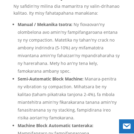
Ny safidin'ny milina dia mamaritra ny valin-drihanao
kalitao. Ity misy fahatapahana manakiana:
Manual / Mekanika tsotra:
Ny fiovaovan'ny
olombelona avo amin'ny fampifangaroana entana
sy ny compaction. Matetika ny tahan'ny crack no
ambony indrindra (5-10%) ary mifamatotra
mivantana amin'ny fahaizan'ny mpandraharaha sy
ny harerahana. Mety ho an'ny tena kely,
famokarana ambany spec.
Semi-Automatic Block Machine:
Manara-penitra
ny vibration sy compaction. Mihatsara be ny
kalitao (taham-pikatraka tanjona 2-4%), fa mbola
miantehitra amin'ny fikarakarana tanana amin'ny
fanasitranana sy ny stacking, fampidirana ireo
risika aorian'ny famokarana.
Machine Block Automatic tanteraka:
Mampifangaro ny fampifangaroana,