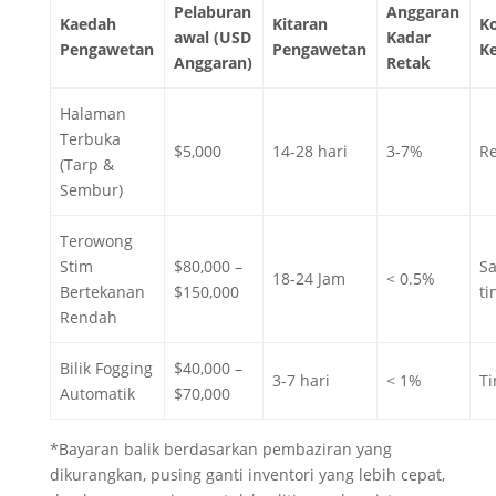
Pelaburan
Anggaran
Kaedah
Kitaran
Ko
awal (USD
Kadar
Pengawetan
Pengawetan
K
Anggaran)
Retak
Halaman
Terbuka
$5,000
14-28 hari
3-7%
R
(Tarp &
Sembur)
Terowong
Stim
$80,000 –
S
18-24 Jam
< 0.5%
Bertekanan
$150,000
ti
Rendah
Bilik Fogging
$40,000 –
3-7 hari
< 1%
Ti
Automatik
$70,000
*Bayaran balik berdasarkan pembaziran yang
dikurangkan, pusing ganti inventori yang lebih cepat,