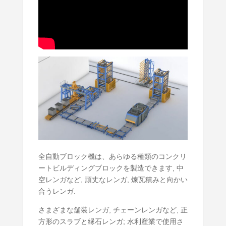
全自動ブロック機は、あらゆる種類のコンクリ
ートビルディングブロックを製造できます, 中
空レンガなど, 頑丈なレンガ, 煉瓦積みと向かい
合うレンガ.
さまざまな舗装レンガ, チェーンレンガなど, 正
方形のスラブと縁石レンガ; 水利産業で使用さ