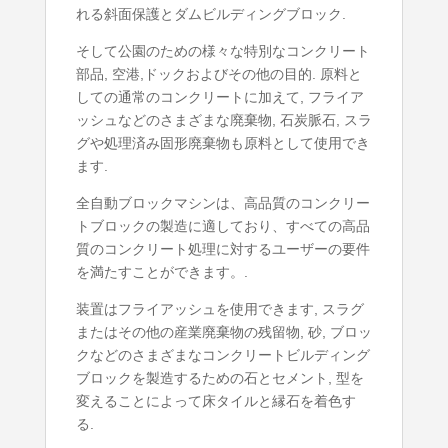
れる斜面保護とダムビルディングブロック.
そして公園のための様々な特別なコンクリート
部​​品, 空港,ドックおよびその他の目的. 原料と
しての通常のコンクリートに加えて, フライア
ッシュなどのさまざまな廃棄物, 石炭脈石, スラ
グや処理済み固形廃棄物も原料として使用でき
ます.
全自動ブロックマシンは、高品質のコンクリー
トブロックの製造に適しており、すべての高品
質のコンクリート処理に対するユーザーの要件
を満たすことができます。.
装置はフライアッシュを使用できます, スラグ
またはその他の産業廃棄物の残留物, 砂, ブロッ
クなどのさまざまなコンクリートビルディング
ブロックを製造するための石とセメント, 型を
変えることによって床タイルと縁石を着色す
る.