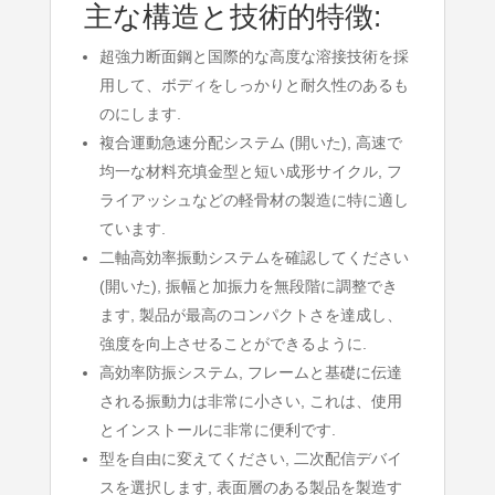
主な構造と技術的特徴:
超強力断面鋼と国際的な高度な溶接技術を採
用して、ボディをしっかりと耐久性のあるも
のにします.
複合運動急速分配システム (開いた), 高速で
均一な材料充填金型と短い成形サイクル, フ
ライアッシュなどの軽骨材の製造に特に適し
ています.
二軸高効率振動システムを確認してください
(開いた), 振幅と加振力を無段階に調整でき
ます, 製品が最高のコンパクトさを達成し、
強度を向上させることができるように.
高効率防振システム, フレームと基礎に伝達
される振動力は非常に小さい, これは、使用
とインストールに非常に便利です.
型を自由に変えてください, 二次配信デバイ
スを選択します, 表面層のある製品を製造す