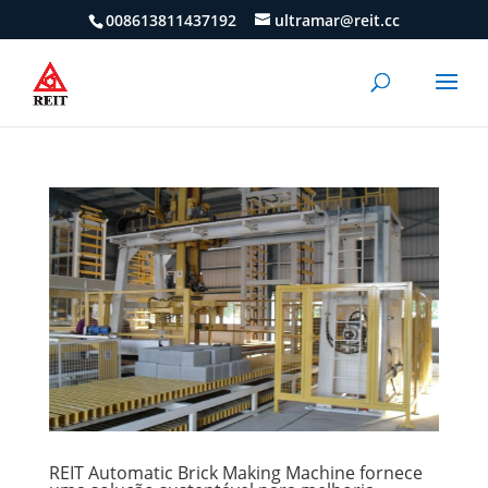
008613811437192
ultramar@reit.cc
REIT Automatic Brick Making Machine fornece