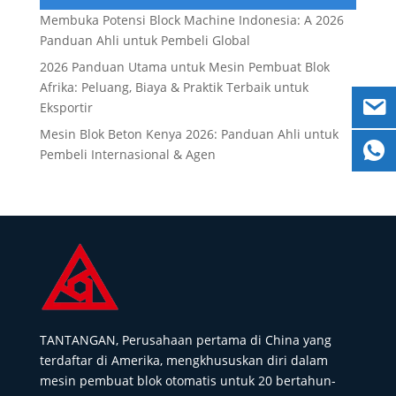
Membuka Potensi Block Machine Indonesia: A 2026
Panduan Ahli untuk Pembeli Global
2026 Panduan Utama untuk Mesin Pembuat Blok
Afrika: Peluang, Biaya & Praktik Terbaik untuk
Eksportir
Mesin Blok Beton Kenya 2026: Panduan Ahli untuk
Pembeli Internasional & Agen
TANTANGAN, Perusahaan pertama di China yang
terdaftar di Amerika, mengkhususkan diri dalam
mesin pembuat blok otomatis untuk 20 bertahun-