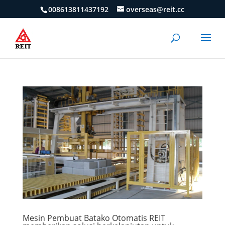
008613811437192
overseas@reit.cc
Mesin Pembuat Batako Otomatis REIT