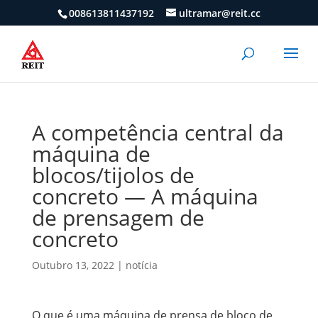
008613811437192
ultramar@reit.cc
A competência central da
máquina de
blocos/tijolos de
concreto — A máquina
de prensagem de
concreto
Outubro 13, 2022
|
notícia
O que é uma máquina de prensa de bloco de