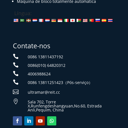
Máquina de bloco totalmente automática
Língua:
Contate-nos

0086 13811437192

0086(010) 64820312

4006988624

0086 13811251423（Pós-serviço）

ultramar@reit.cc

Sala 702, Torre
X,Runfengdeshangyuan,No.60, Estrada
Anli,Pequim, China