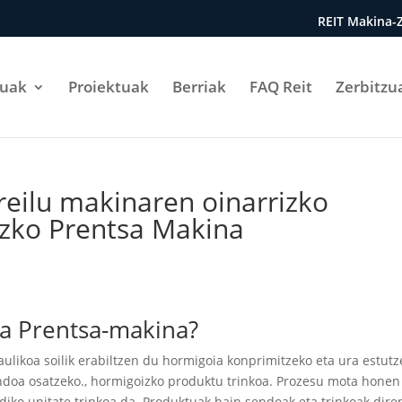
REIT Makina-Z
tuak
Proiektuak
Berriak
FAQ Reit
Zerbitzu
eilu makinaren oinarrizko
zko Prentsa Makina
a Prentsa-makina?
ulikoa soilik erabiltzen du hormigoia konprimitzeko eta ura estut
ndoa osatzeko., hormigoizko produktu trinkoa. Prozesu mota honen
iko unitate trinkoa da. Produktuak hain sendoak eta trinkoak dire