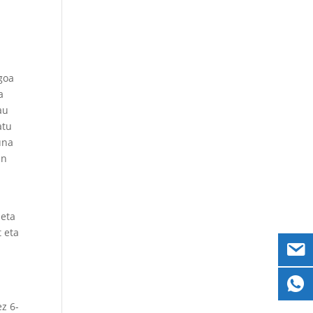
goa
a
au
atu
una
an
 eta
 eta
z 6-