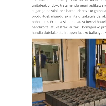
unitateak ondoko tratamendu ugari aplikatzeko 
sugar gainazalak edo harea lehertzeko gainaza
produktuek ehundurak imita ditzaketela da, ak
nahastuak. Prentsa sistema lauza berezi hauek
handiko teilatu-lastrak lauzak. Hormigoizko p
handia dutelako eta iraupen luzeko balioagatik