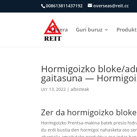
008613811437192
overseas@reit.cc
Hasiera
Guri buruz
Produk
Hormigoizko bloke/adr
gaitasuna — Hormigoi
Urr 13, 2022
|
albisteak
Zer da hormigoizko bloke
Hormigoizko Prentsa-makina batek presio hidra
du erdi bustia den hormigoi nahasketa oso se
abantaila amaitutako produktua oso indar hand