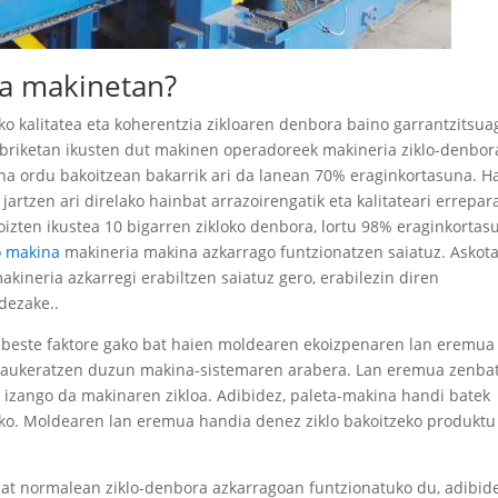
ra makinetan?
o kalitatea eta koherentzia zikloaren denbora baino garrantzitsua
fabriketan ikusten dut makinen operadoreek makineria ziklo-denbor
na ordu bakoitzean bakarrik ari da lanean 70% eraginkortasuna. H
artzen ari direlako hainbat arrazoirengatik eta kalitateari errepar
izten ikustea 10 bigarren zikloko denbora, lortu 98% eraginkortas
o makina
makineria makina azkarrago funtzionatzen saiatuz. Askot
akineria azkarregi erabiltzen saiatuz gero, erabilezin diren
dezake..
 beste faktore gako bat haien moldearen ekoizpenaren lan eremua
e aukeratzen duzun makina-sistemaren arabera. Lan eremua zenbat
 izango da makinaren zikloa. Adibidez, paleta-makina handi batek
eko. Moldearen lan eremua handia denez ziklo bakoitzeko produktu
t normalean ziklo-denbora azkarragoan funtzionatuko du, adibide