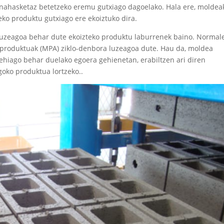
 nahasketaz betetzeko eremu gutxiago dagoelako. Hala ere, moldea
eko produktu gutxiago ere ekoiztuko dira.
luzeagoa behar dute ekoizteko produktu laburrenek baino. Normal
produktuak (MPA) ziklo-denbora luzeagoa dute. Hau da, moldea
ehiago behar duelako egoera gehienetan, erabiltzen ari diren
oko produktua lortzeko..