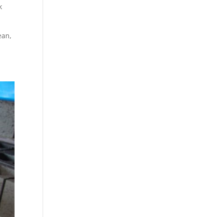
k
ean,