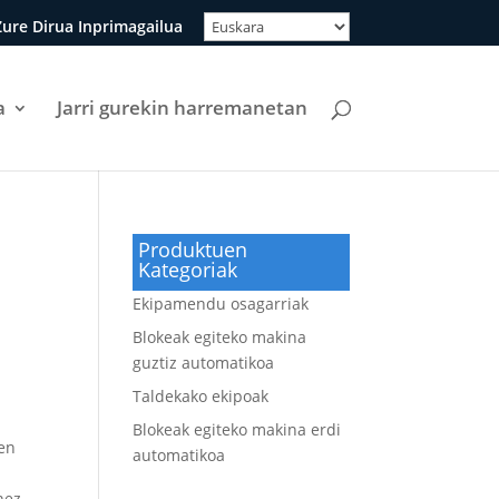
ure Dirua Inprimagailua
a
Jarri gurekin harremanetan
Produktuen
Kategoriak
Ekipamendu osagarriak
Blokeak egiteko makina
guztiz automatikoa
Taldekako ekipoak
Blokeak egiteko makina erdi
zen
automatikoa
nez,