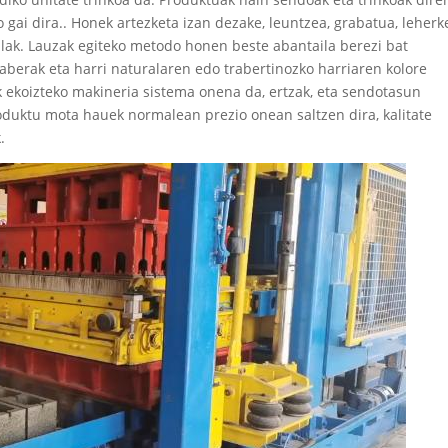
gai dira.. Honek artezketa izan dezake, leuntzea, grabatua, leherk
lak. Lauzak egiteko metodo honen beste abantaila berezi bat
aberak eta harri naturalaren edo trabertinozko harriaren kolore
 ekoizteko makineria sistema onena da, ertzak, eta sendotasun
roduktu mota hauek normalean prezio onean saltzen dira, kalitate
.