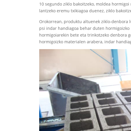
10 segundo ziklo bakoitzeko, moldea hormigoi
lantzeko eremu txikiagoa duenez, ziklo bakoitz
Orokorrean, produktu altuenek ziklo-denbora 
psi indar handiagoa behar duten hormigoizko 
hormigoiarekin bete eta trinkotzeko denbora g
hormigoizko materialen arabera, indar handiag