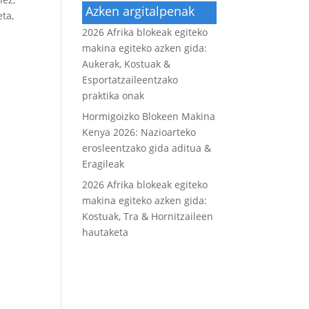
Azken argitalpenak
eta,
2026 Afrika blokeak egiteko
makina egiteko azken gida:
Aukerak, Kostuak &
Esportatzaileentzako
praktika onak
Hormigoizko Blokeen Makina
Kenya 2026: Nazioarteko
erosleentzako gida aditua &
Eragileak
2026 Afrika blokeak egiteko
makina egiteko azken gida:
Kostuak, Tra & Hornitzaileen
hautaketa