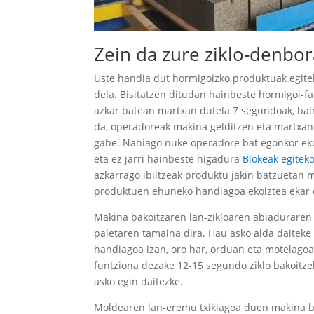
Zein da zure ziklo-denbo
Uste handia dut hormigoizko produktuak egitek
dela. Bisitatzen ditudan hainbeste hormigoi-
azkar batean martxan dutela 7 segundoak, bai
da, operadoreak makina gelditzen eta martxan j
gabe. Nahiago nuke operadore bat egonkor eko
eta ez jarri hainbeste higadura
Blokeak egitek
azkarrago ibiltzeak produktu jakin batzuetan m
produktuen ehuneko handiagoa ekoiztea ekar 
Makina bakoitzaren lan-zikloaren abiaduraren
paletaren tamaina dira. Hau asko alda daitek
handiagoa izan, oro har, orduan eta motelagoa
funtziona dezake 12-15 segundo ziklo bakoitz
asko egin daitezke.
Moldearen lan-eremu txikiagoa duen makina ba