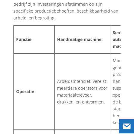
bedrijf zijn investeringen afstemmen op zijn
specifieke productiebehoeften, beschikbaarheid van
arbeid, en begroting.
Semi-
Functie
Handmatige machine
automati
machine
Mix van
geautomat
processen
Arbeidsintensief; vereist
handmati
meerdere operators voor
tussenkom
Operatie
materiaaltoevoer,
operator 
drukken, en ontvormen.
de belangr
stappen vi
hendels of
knoppen.