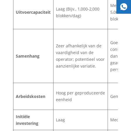
Medium (Bi
Laag (Bijv., 1,000-2,000
Uitvoercapaciteit
5,000-15,0
blokken/dag)
blokken/d
Goede
Zeer afhankelijk van de
consistent
vaardigheid van de
Samenhang
dankzij
operator; potentieel voor
geautomat
aanzienlijke variatie.
pers- en tri
Hoog per geproduceerde
Arbeidskosten
Gematigd
eenheid
Initiële
Laag
Medium
investering