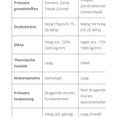
Primaire
Cement, Zand,
C
Zand/steenstof,
grondstoffen
Totaal (Grind)
T
Cement/kalk
Hoog (Typisch 15-
Matig tot hoog
G
Druksterkte
30 MPa)
(10-25 MPa)
v
Hoog (ca. 2200-
Lager (ca. 1700-
L
Dikte
2400 kg/m³)
1900 kg/m³)
1
Thermische
Laag
Goed
E
isolatie
Wateropname
Gematigd
Laag
Niet-dragende
S
Primaire
Dragende muren,
muren,
n
toepassing
fundamenten
opvulmetselwerk
Hoog (als gevolg
Laag (maakt