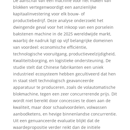
De aanschaf van een machine voor het maken van
blokken vertegenwoordigt een aanzienlijke
kapitaalinvestering voor elk bouw- of
productiebedrijf. Deze analyse onderzoekt het
dwingende geval voor het inkoop van een porselein
bakstenen machine in de 2025 wereldwijde markt,
waarbij de nadruk ligt op vijf belangrijke domeinen
van voordeel: economische efficiëntie,
technologische vooruitgang, productieveelzijdigheid,
Kwaliteitsborging, en logistieke ondersteuning. De
studie stelt dat Chinese fabrikanten een uniek
industrieel ecosysteem hebben gecultiveerd dat hen
in staat stelt technologisch geavanceerde
apparatuur te produceren, zoals de volautomatische
blokmachine, tegen een zeer concurrerende prijs. Dit
wordt niet bereikt door concessies te doen aan de
kwaliteit, maar door schaalvoordelen, volwassen
aanbodketens, en hevige binnenlandse concurrentie.
Uit een genuanceerde evaluatie blijkt dat de
waardepropositie verder reikt dan de initiële