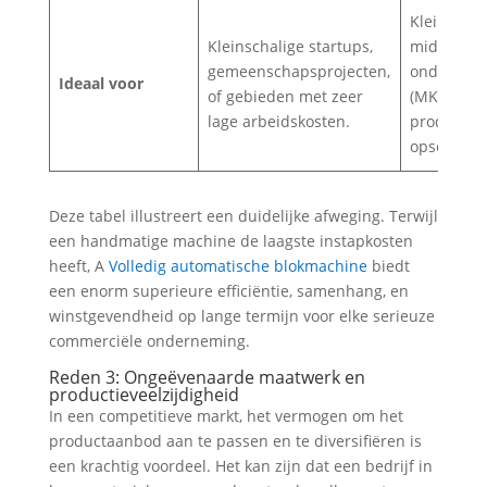
Kleine tot
Kleinschalige startups,
middelgro
gemeenschapsprojecten,
ondernem
Ideaal voor
of gebieden met zeer
(MKB) die 
lage arbeidskosten.
productie 
opschalen
Deze tabel illustreert een duidelijke afweging. Terwijl
een handmatige machine de laagste instapkosten
heeft, A
Volledig automatische blokmachine
biedt
een enorm superieure efficiëntie, samenhang, en
winstgevendheid op lange termijn voor elke serieuze
commerciële onderneming.
Reden 3: Ongeëvenaarde maatwerk en
productieveelzijdigheid
In een competitieve markt, het vermogen om het
productaanbod aan te passen en te diversifiëren is
een krachtig voordeel. Het kan zijn dat een bedrijf in