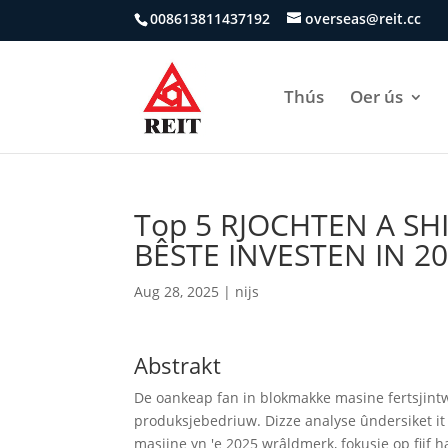
008613811437192
overseas@reit.cc
Thús
Oer ús
Top 5 RJOCHTEN A SH
BÊSTE INVESTEN IN 2
Aug 28, 2025
|
nijs
Abstrakt
De oankeap fan in blokmakke masine fertsjintwu
produksjebedriuw. Dizze analyse ûndersiket it
masjine yn 'e 2025 wrâldmerk, fokusje op fiif 