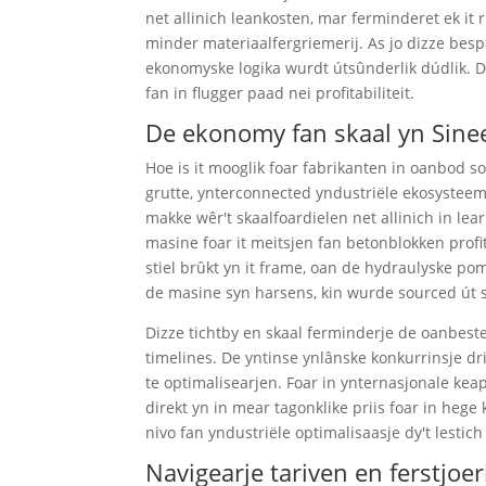
net allinich leankosten, mar ferminderet ek it r
minder materiaalfergriemerij. As jo ​​​​dizze be
ekonomyske logika wurdt útsûnderlik dúdlik. De
fan in flugger paad nei profitabiliteit.
De ekonomy fan skaal yn Sine
Hoe is it mooglik foar fabrikanten in oanbod s
grutte, ynterconnected yndustriële ekosystee
makke wêr't skaalfoardielen net allinich in lea
masine foar it meitsjen fan betonblokken profi
stiel brûkt yn it frame, oan de hydraulyske po
de masine syn harsens, kin wurde sourced út spe
Dizze tichtby en skaal ferminderje de oanbeste
timelines. De yntinse ynlânske konkurrinsje d
te optimalisearjen. Foar in ynternasjonale keap
direkt yn in mear tagonklike priis foar in hege 
nivo fan yndustriële optimalisaasje dy't lestich
Navigearje tariven en ferstjoe