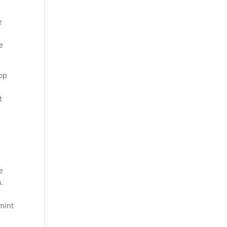
e
e
 op
.
t
e
n.
amint