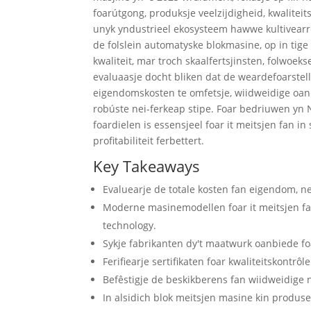
foarútgong, produksje veelzijdigheid, kwaliteits
unyk yndustrieel ekosysteem hawwe kultivearre
de folslein automatyske blokmasine, op in tige
kwaliteit, mar troch skaalfertsjinsten, folwoek
evaluaasje docht bliken dat de weardefoarstel
eigendomskosten te omfetsje, wiidweidige oan
robúste nei-ferkeap stipe. Foar bedriuwen yn 
foardielen is essensjeel foar it meitsjen fan i
profitabiliteit ferbettert.
Key Takeaways
Evaluearje de totale kosten fan eigendom, net
Moderne masinemodellen foar it meitsjen fa
technology.
Sykje fabrikanten dy't maatwurk oanbiede fo
Ferifiearje sertifikaten foar kwaliteitskontr
Befêstigje de beskikberens fan wiidweidige n
In alsidich blok meitsjen masine kin produse