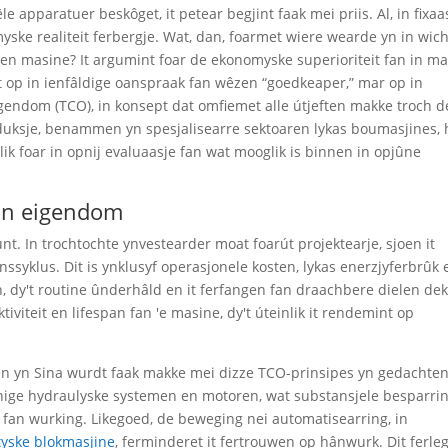
 apparatuer beskôget, it petear begjint faak mei priis. Al, in fixaa
myske realiteit ferbergje. Wat, dan, foarmet wiere wearde yn in wich
sjen masine? It argumint foar de ekonomyske superioriteit fan in m
et op in ienfâldige oanspraak fan wêzen “goedkeaper,” mar op in
igendom (TCO), in konsept dat omfiemet alle útjeften makke troch d
duksje, benammen yn spesjalisearre sektoaren lykas boumasjines, 
glik foar in opnij evaluaasje fan wat mooglik is binnen in opjûne
fan eigendom
t. In trochtochte ynvestearder moat foarút projektearje, sjoen it
enssyklus. Dit is ynklusyf operasjonele kosten, lykas enerzjyferbrûk 
, dy't routine ûnderhâld en it ferfangen fan draachbere dielen dek
viteit en lifespan fan 'e masine, dy't úteinlik it rendemint op
ien yn Sina wurdt faak makke mei dizze TCO-prinsipes yn gedachten
nige hydraulyske systemen en motoren, wat substansjele besparri
en fan wurking. Likegoed, de beweging nei automatisearring, in
tyske blokmasjine
, ferminderet it fertrouwen op hânwurk. Dit ferle