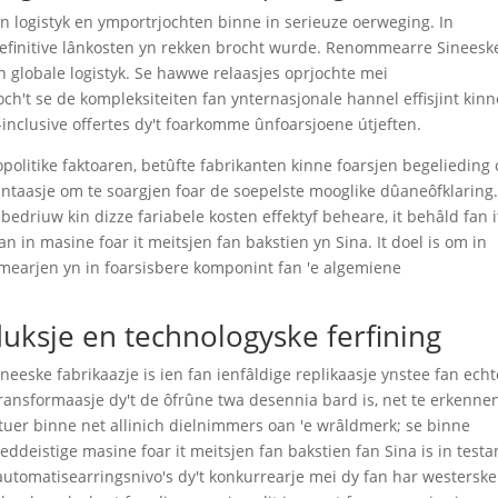
n logistyk en ymportrjochten binne in serieuze oerweging. In
e definitive lânkosten yn rekken brocht wurde. Renommearre Sineesk
 globale logistyk. Se hawwe relaasjes oprjochte mei
ch't se de kompleksiteiten fan ynternasjonale hannel effisjint kinn
l-inclusive offertes dy't foarkomme ûnfoarsjoene útjeften.
opolitike faktoaren, betûfte fabrikanten kinne foarsjen begelieding
taasje om te soargjen foar de soepelste mooglike dûaneôfklaring
 bedriuw kin dizze fariabele kosten effektyf beheare, it behâld fan i
n in masine foar it meitsjen fan bakstien yn Sina. It doel is om in
ormearjen yn in foarsisbere komponint fan 'e algemiene
uksje en technologyske ferfining
neeske fabrikaazje is ien fan ienfâldige replikaasje ynstee fan echt
ransformaasje dy't de ôfrûne twa desennia bard is, net te erkenne
uer binne net allinich dielnimmers oan 'e wrâldmerk; se binne
ddeistige masine foar it meitsjen fan bakstien fan Sina is in test
 automatisearringsnivo's dy't konkurrearje mei dy fan har westerske