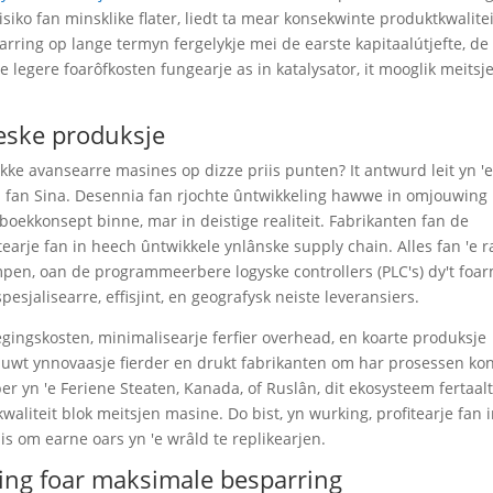
isiko fan minsklike flater, liedt ta mear konsekwinte produktkwalite
sparring op lange termyn fergelykje mei de earste kapitaalútjefte, de
 legere foarôfkosten fungearje as in katalysator, it mooglik meitsj
eske produksje
okke avansearre masines op dizze priis punten? It antwurd leit yn '
m fan Sina. Desennia fan rjochte ûntwikkeling hawwe in omjouwing
rboekkonsept binne, mar in deistige realiteit. Fabrikanten fan de
tearje fan in heech ûntwikkele ynlânske supply chain. Alles fan 'e 
mpen, oan de programmeerbere logyske controllers (PLC's) dy't foa
sjalisearre, effisjint, en geografysk neiste leveransiers.
gingskosten, minimalisearje ferfier overhead, en koarte produksje
riuwt ynnovaasje fierder en drukt fabrikanten om har prosessen ko
er yn 'e Feriene Steaten, Kanada, of Ruslân, dit ekosysteem fertaal
kwaliteit blok meitsjen masine. Do bist, yn wurking, profitearje fan 
 is om earne oars yn 'e wrâld te replikearjen.
ring foar maksimale besparring