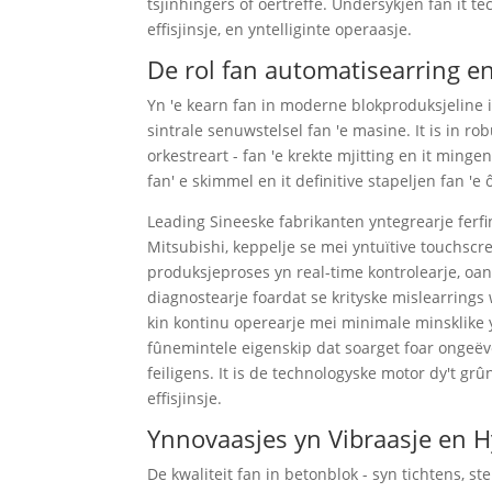
tsjinhingers of oertreffe. Undersykjen fan it te
effisjinsje, en yntelliginte operaasje.
De rol fan automatisearring 
Yn 'e kearn fan in moderne blokproduksjeline i
sintrale senuwstelsel fan 'e masine. It is in 
orkestreart - fan 'e krekte mjitting en it ming
fan' e skimmel en it definitive stapeljen fan 'e
Leading Sineeske fabrikanten yntegrearje fer
Mitsubishi, keppelje se mei yntuïtive touchscree
produksjeproses yn real-time kontrolearje, oa
diagnostearje foardat se krityske mislearrings
kin kontinu operearje mei minimale minsklike ynt
fûnemintele eigenskip dat soarget foar ongeëv
feiligens. It is de technologyske motor dy't g
effisjinsje.
Ynnovaasjes yn Vibraasje en H
De kwaliteit fan in betonblok - syn tichtens, ste