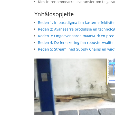
Kies in renommearre leveransier om te gara
Ynhâldsopjefte
Reden 1: In paradigma fan kosten-effektiviteit
Reden 2: Avansearre produksje en technolog
Reden 3: Ongeëvenaarde maatwurk en produ
Reden 4: De fersekering fan robúste kwalite
Reden 5: Streamlined Supply Chains en wii