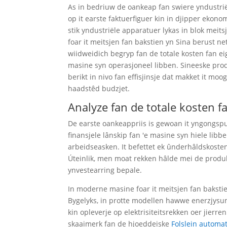
As in bedriuw de oankeap fan swiere yndustriële
op it earste faktuerfiguer kin in djipper ekono
stik yndustriële apparatuer lykas in blok meit
foar it meitsjen fan bakstien yn Sina berust n
wiidweidich begryp fan de totale kosten fan e
masine syn operasjoneel libben. Sineeske pro
berikt in nivo fan effisjinsje dat makket it moo
haadstêd budzjet.
Analyze fan de totale kosten 
De earste oankeappriis is gewoan it yngongspun
finansjele lânskip fan 'e masine syn hiele libb
arbeidseasken. It befettet ek ûnderhâldskosten
Úteinlik, men moat rekken hâlde mei de produkti
ynvestearring bepale.
In moderne masine foar it meitsjen fan bakst
Bygelyks, in protte modellen hawwe enerzjysu
kin opleverje op elektrisiteitsrekken oer jierr
skaaimerk fan de hjoeddeiske
Folslein automa