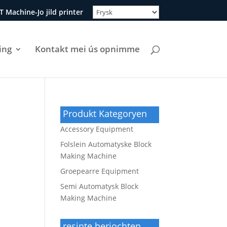
T Machine-Jo jild printer
ing
Kontakt mei ús opnimme
U
Produkt Kategoryen
Accessory Equipment
Folslein Automatyske Block
Making Machine
Groepearre Equipment
Semi Automatysk Block
Making Machine
resinte berjochten