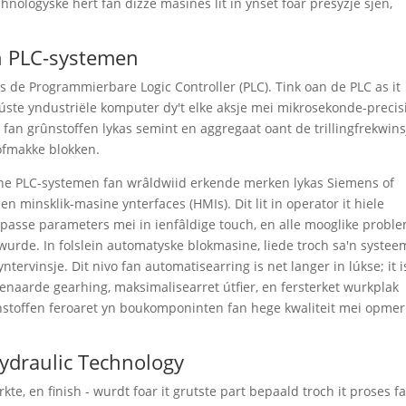
chnologyske hert fan dizze masines lit in ynset foar presyzje sjen,
en PLC-systemen
s de Programmierbare Logic Controller (PLC). Tink oan de PLC as it
robúste yndustriële komputer dy't elke aksje mei mikrosekonde-precis
en fan grûnstoffen lykas semint en aggregaat oant de trillingfrekwins
 ôfmakke blokken.
fine PLC-systemen fan wrâldwiid erkende merken lykas Siemens of
n minsklik-masine ynterfaces (HMIs). Dit lit in operator it hiele
npasse parameters mei in ienfâldige touch, en alle mooglike probl
 wurde. In folslein automatyske blokmasine, liede troch sa'n systee
ervinsje. Dit nivo fan automatisearring is net langer in lúkse; it i
enaarde gearhing, maksimalisearret útfier, en fersterket wurkplak
rûnstoffen feroaret yn boukomponinten fan hege kwaliteit mei opmer
ydraulic Technology
rkte, en finish - wurdt foar it grutste part bepaald troch it proses f