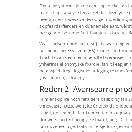
Foar elke ynternasjonale oankeap, de kosten fa
foarsichtige analyse fereasket dat dizze yn '
leveransiers hawwe wiidweidige ûnderfining yn
skipfeartferfierders en dûanemakelaars, wêrtro
navigearje. Se kinne faak foarsjen akkuraat, al
Wylst tariven kinne fluktuearje basearre op ge
harmonisearre systeem (HS) koades en dokumin
Troch te wurkjen mei in betûfte leveransier, in
ynherinte ekonomyske foardiel fan it keapjen fa
potensjeel drege logistike útdaging te transf
ynvestearringsstrategy.
Reden 2: Avansearre prod
In mienskiplike noch ferâldere belibbing fan Si
ynnovaasje. Dizze werjefte ûntdekt de djippe t
Hjoed, de liedende fabrikanten fan bouapparat
driuwers fan technologyske foarútgong. De hjoe
fan dizze evolúsje, faaks omfetsje funksjes en