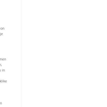
ion
je
emen
m,
s in
klike
an