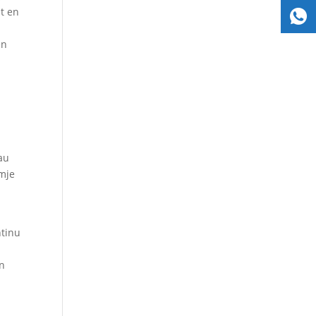
it en
en
e
rau
rmje
ntinu
t
in