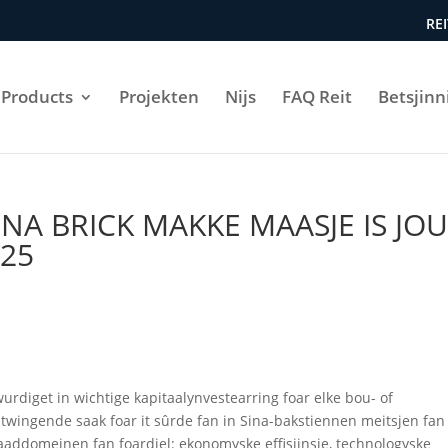
REI
Products
Projekten
Nijs
FAQ Reit
Betsjinn
INA BRICK MAKKE MAASJE IS JO
025
rdiget in wichtige kapitaalynvestearring foar elke bou- of
 twingende saak foar it sûrde fan in Sina-bakstiennen meitsjen fan
haaddomeinen fan foardiel: ekonomyske effisjinsje, technologyske