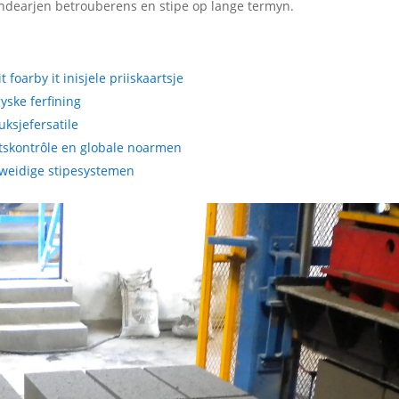
ndearjen betrouberens en stipe op lange termyn.
 foarby it inisjele priiskaartsje
yske ferfining
ksjefersatile
itskontrôle en globale noarmen
dweidige stipesystemen