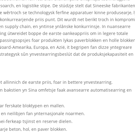
soarch, en logistike stipe. De stúdzje stelt dat Sineeske fabrikanten
 wêrtroch se technologysk ferfine apparatuer kinne produsearje, 
 konkurrearjende priis punt. Dit wurdt net berikt troch in komprom
sen supply chain, en yntinse ynlânske konkurrinsje. In nuansearre
ling útwreidet boppe de earste oankeappriis om in legere totale
passingsopsjes foar produkten lykas paverblokken en holle blokken
Noard-Amearika, Europa, en Azië, it begripen fan dizze yntegreare
n strategysk sûn ynvestearringsbeslút dat de produksjekapasiteit en
 allinnich de earste priis, foar in bettere ynvestearring.
n bakstien yn Sina omfetsje faak avansearre automatisearring en
ar ferskate bloktypen en mallen.
ôle en neilibjen fan ynternasjonale noarmen.
ei-ferkeap tsjinst en reserve dielen.
arje beton, hol, en paver blokken.