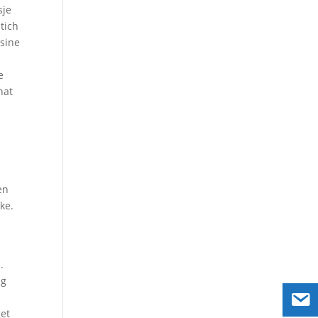
sje
tich
asine
e
hat
en
ke.
.
ng
get