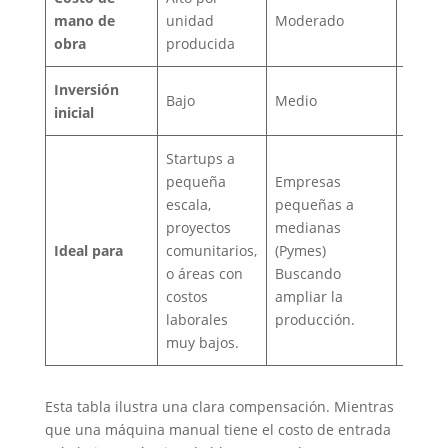
Bajo 
mano de
unidad
Moderado
produ
obra
producida
Inversión
Bajo
Medio
Alto
inicial
Startups a
Opera
pequeña
Empresas
comerc
escala,
pequeñas a
gran e
proyectos
medianas
Proyec
Ideal para
comunitarios,
(Pymes)
constr
o áreas con
Buscando
import
costos
ampliar la
Fabric
laborales
producción.
establ
muy bajos.
Esta tabla ilustra una clara compensación. Mientras
que una máquina manual tiene el costo de entrada