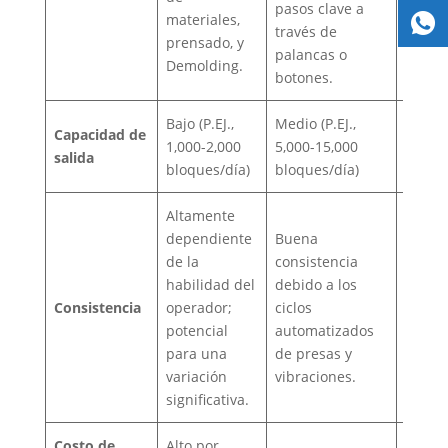
pasos clave a
materiales,
hasta 
través de
prensado, y
apila
palancas o
Demolding.
bloque
botones.
Bajo (P.EJ.,
Medio (P.EJ.,
Alto a
Capacidad de
1,000-2,000
5,000-15,000
(P.EJ.,
salida
bloques/día)
bloques/día)
bloque
Altamente
dependiente
Buena
Excele
de la
consistencia
consis
habilidad del
debido a los
Cada 
Consistencia
operador;
ciclos
produc
potencial
automatizados
mism
para una
de presas y
especi
variación
vibraciones.
exacta
significativa.
Costo de
Alto por