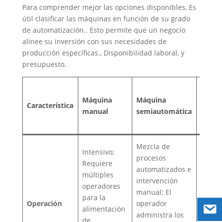
Para comprender mejor las opciones disponibles, Es
útil clasificar las máquinas en función de su grado
de automatización.. Esto permite que un negocio
alinee su inversión con sus necesidades de
producción específicas., Disponibilidad laboral, y
presupuesto.
Máqui
Máquina
Máquina
bloqu
Característica
manual
semiautomática
compl
autom
Mezcla de
Intensivo;
Contr
procesos
Requiere
PLC; S
automatizados e
múltiples
superv
intervención
operadores
huma
manual; El
para la
mínim
Operación
operador
alimentación
la ent
administra los
de
mater