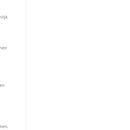
lijk
n
nnen
gen
men,