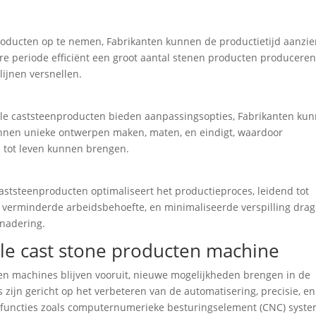
roducten op te nemen, Fabrikanten kunnen de productietijd aanzien
re periode efficiënt een groot aantal stenen producten producere
lijnen versnellen.
ale caststeenproducten bieden aanpassingsopties, Fabrikanten ku
kunnen unieke ontwerpen maken, maten, en eindigt, waardoor
s tot leven kunnen brengen.
aststeenproducten optimaliseert het productieproces, leidend tot
, verminderde arbeidsbehoefte, en minimaliseerde verspilling dra
enadering.
ale cast stone producten machine
ten machines blijven vooruit, nieuwe mogelijkheden brengen in de
zijn gericht op het verbeteren van de automatisering, precisie, en
 functies zoals computernumerieke besturingselement (CNC) syste