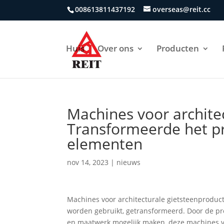
008613811437192
overseas@reit.cc
Huis
Over ons
Producten
Machines voor archite
Transformeerde het p
elementen
nov 14, 2023
|
nieuws
Machines voor architecturale gietsteenprodu
worden gebruikt, getransformeerd. Door de pr
en maatwerk mogelijk maken, deze machines verh