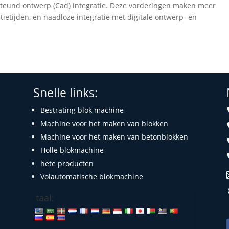
teund ontwerp (Cad) integratie. Deze vorderingen maken meer
ietijden, en naadloze integratie met digitale ontwerp- en
Snelle links:
Bestrating blok machine
Machine voor het maken van blokken
Machine voor het maken van betonblokken
Holle blokmachine
hete producten
n
Volautomatische blokmachine
taal: