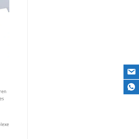
eren
es
plexe