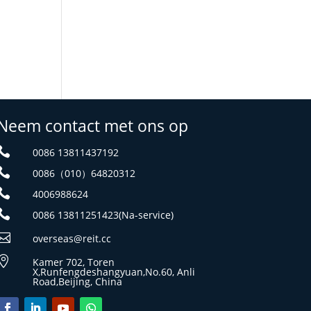
Neem contact met ons op

0086 13811437192

0086（010）64820312

4006988624

0086 13811251423(Na-service)

overseas@reit.cc

Kamer 702, Toren
X,Runfengdeshangyuan,No.60, Anli
Road,Beijing, China