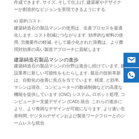
作成できます, サイズ, そして仕上げ, 建築家やデザイナ
ーが創造的なビジョンを実現できるようにする.
e) 節約コスト:
建築鋳造石の製品マシンの使用は、生産プロセスを最適
化します, コスト削減につながります. 効率的な材料の使
用, 労働要件の軽減, そして最小化された浪費は、より費
用対効果の高い製造アプローチに貢献します.
建築鋳造石製品マシンの進歩
建築鋳造石の製品マシンの分野は進歩し続けています, 建
設業界に新しい可能性をもたらします. 最近の技術革新
は、自動化の改善に焦点を当てています, 精度, と効率.
マシンは現在、コンピューターの数値制御などの高度な
機能を提供しています (CNC) システム, ロボット処理, コ
ンピューター支援デザイン (CAD) 統合. これらの進歩に
より、より複雑なデザインが可能になります, より速い生
産時間, デジタルデザインおよび製造ワークフローとのシ
ームレスな統合.