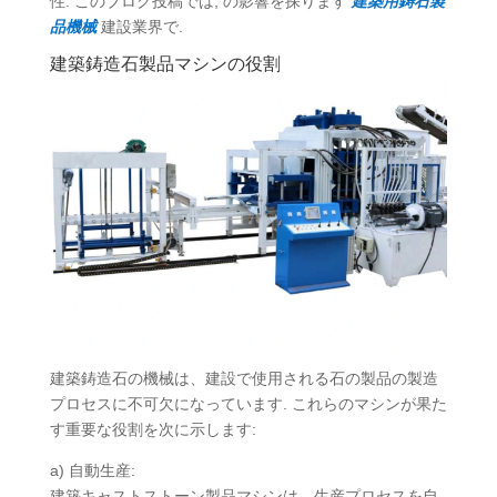
性. このブログ投稿では, の影響を探ります
建築用鋳石製
品機械
建設業界で.
建築鋳造石製品マシンの役割
建築鋳造石の機械は、建設で使用される石の製品の製造
プロセスに不可欠になっています. これらのマシンが果た
す重要な役割を次に示します:
a) 自動生産:
建築キャストストーン製品マシンは、生産プロセスを自