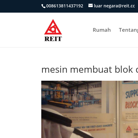
008613811437192
luar negara@reit.cc
Rumah
Tentang
mesin membuat blok d