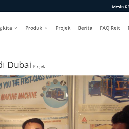
Mesin R
 kita
Produk
Projek
Berita
FAQ Reit
i Dubai
Projek