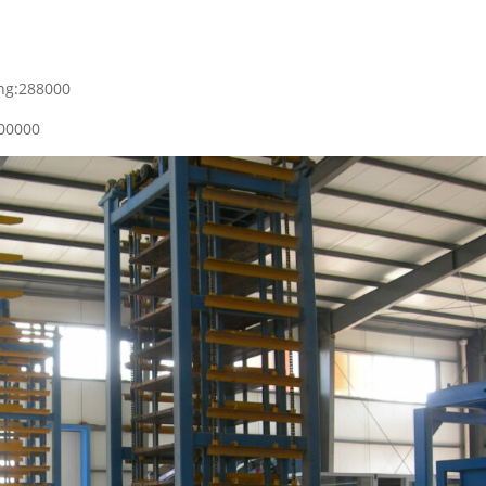
ing:288000
600000