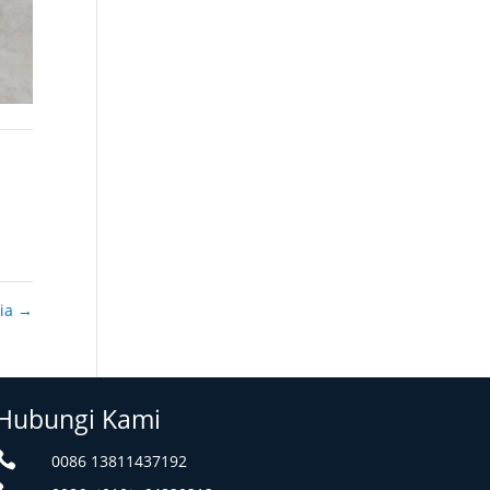
sia
→
Hubungi Kami

0086 13811437192