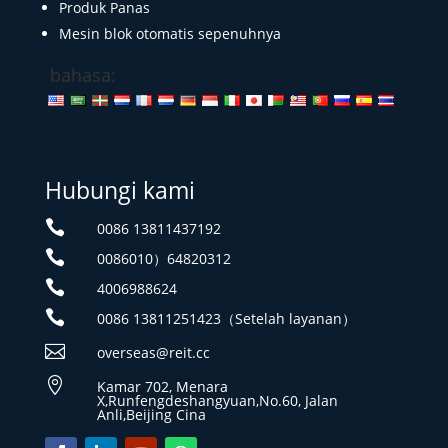
Produk Panas
Mesin blok otomatis sepenuhnya
bahasa:
Hubungi kami

0086 13811437192

0086010）64820312

4006988624

0086 13811251423（Setelah layanan）

overseas@reit.cc

Kamar 702, Menara
X,Runfengdeshangyuan,No.60, Jalan
Anli,Beijing Cina