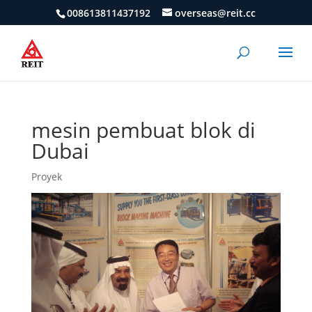
008613811437192
overseas@reit.cc
mesin pembuat blok di
Dubai
Proyek