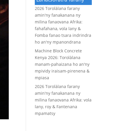
2026 Torolàlana farany
amin'ny fanakanana ny
milina fanaovana Afrika:
fahafahana, vola lany &
Fomba fanao tsara indrindra
ho an'ny mpanondrana
Machine Block Concrete
Kenya 2026: Torolàlana
manam-pahaizana ho an'ny
mpividy iraisam-pirenena &
mpiasa
2026 Torolàlana farany
amin'ny fanakanana ny
milina fanaovana Afrika: vola
lany, roy & Fantenana
mpamatsy