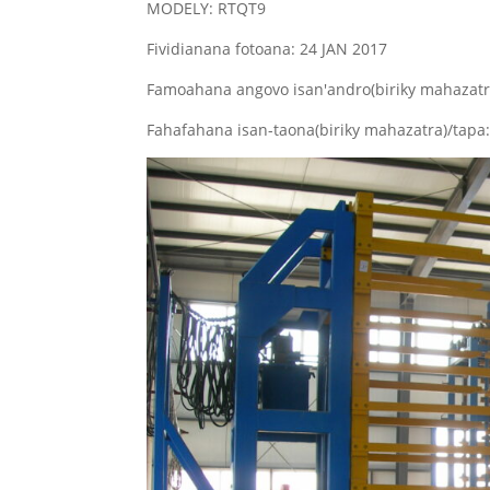
MODELY: RTQT9
Fividianana fotoana: 24 JAN 2017
Famoahana angovo isan'andro(biriky mahazatr
Fahafahana isan-taona(biriky mahazatra)/tap