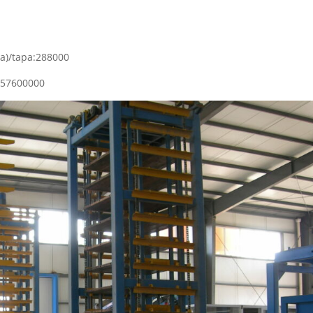
a)/tapa:288000
a:57600000