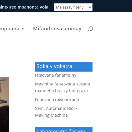
ine-Ireo mpanonta vola
ompoana
Mifandraisa aminay
Sokajy vokatra
Fitaovana fanampiny
Masinina fanaovana sakana
mandeha ho azy tanteraka
Fitaovana mivondrona
Semi Automatic Block
Making Machine
Lahatsoratra farany