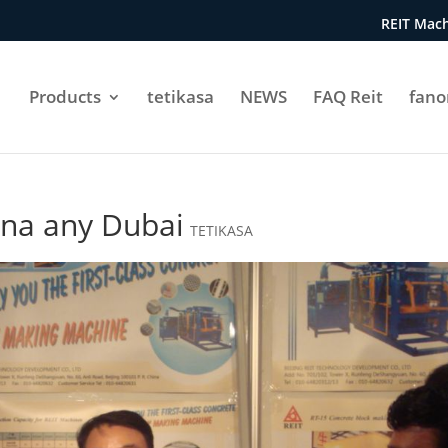
REIT Mach
Products
tetikasa
NEWS
FAQ Reit
fan
ana any Dubai
TETIKASA