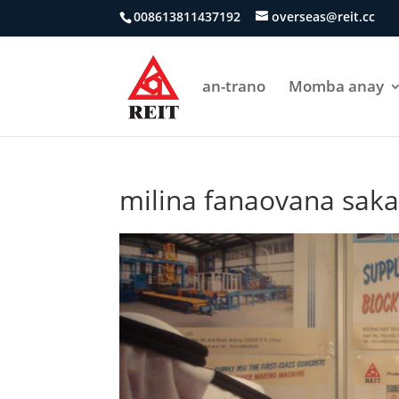
008613811437192
overseas@reit.cc
an-trano
Momba anay
milina fanaovana sak