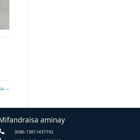
sia
→
Mifandraisa aminay

0086 13811437192