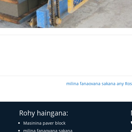
milina fanaovana sakana any Ro
Rohy haingana:
Masinina paver block
milina fanaovana sakana