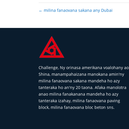
←
milina fanaovana sakana any Dubai
Challenge, Ny orinasa amerikana voalohany ao
Shina, manampahaizana manokana amin'ny
milina fanaovana sakana mandeha ho azy
tanteraka ho an'ny 20 taona. Afaka manolotra
anao milina fanakanana mandeha ho azy
tanteraka izahay, milina fanaovana paving
block, milina fanaovana bloc beton sns.