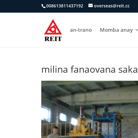
008613811437192
overseas@reit.cc
an-trano
Momba anay
milina fanaovana saka