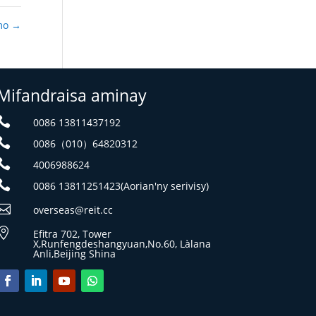
imo
→
Mifandraisa aminay

0086 13811437192

0086（010）64820312

4006988624

0086 13811251423(Aorian'ny serivisy)

overseas@reit.cc

Efitra 702, Tower
X,Runfengdeshangyuan,No.60, Làlana
Anli,Beijing Shina