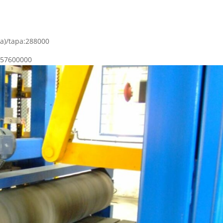
a)/tapa:288000
a:57600000