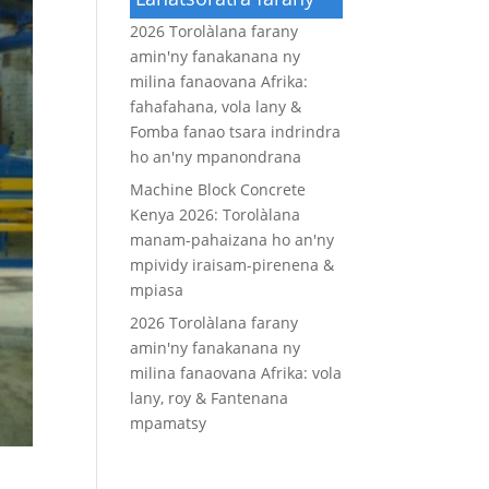
2026 Torolàlana farany
amin'ny fanakanana ny
milina fanaovana Afrika:
fahafahana, vola lany &
Fomba fanao tsara indrindra
ho an'ny mpanondrana
Machine Block Concrete
Kenya 2026: Torolàlana
manam-pahaizana ho an'ny
mpividy iraisam-pirenena &
mpiasa
2026 Torolàlana farany
amin'ny fanakanana ny
milina fanaovana Afrika: vola
lany, roy & Fantenana
mpamatsy