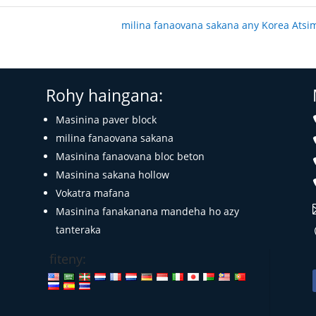
milina fanaovana sakana any Korea Ats
Rohy haingana:
Masinina paver block
milina fanaovana sakana
Masinina fanaovana bloc beton
Masinina sakana hollow
Vokatra mafana
Masinina fanakanana mandeha ho azy
tanteraka
fiteny: