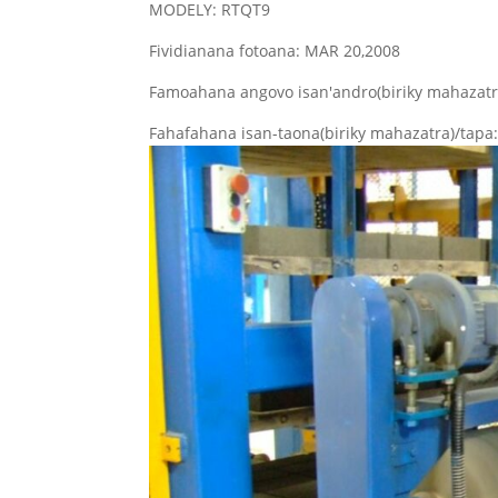
MODELY: RTQT9
Fividianana fotoana: MAR 20,2008
Famoahana angovo isan'andro(biriky mahazatr
Fahafahana isan-taona(biriky mahazatra)/tap