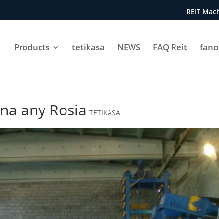
REIT Mach
Products
tetikasa
NEWS
FAQ Reit
fan
na any Rosia
TETIKASA