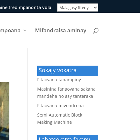
ine-Ireo mpanonta vola
ompoana
Mifandraisa aminay
Sokajy vokatra
Fitaovana fanampiny
Masinina fanaovana sakana
mandeha ho azy tanteraka
Fitaovana mivondrona
Semi Automatic Block
Making Machine
Lahatsoratra farany