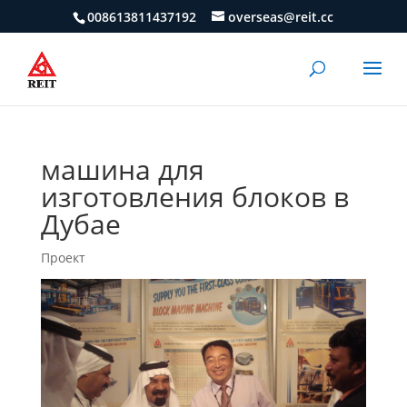
008613811437192
overseas@reit.cc
машина для
изготовления блоков в
Дубае
Проект