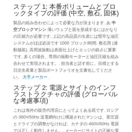
ステップ 1: 本番ボリュームとブロ
ックタイプの評価 (中空, 敷石, 固体)
製品の組み合わせによって必要な力が決まります. あ
中
空ブロックマシン
薄いウェブと面を形成するにはかなり
の圧縮力が必要です, 上記の高品質の生産には堅牢な油圧
システムがほぼ必須です 1000 ブロック/時間. 敷石用 (連
動舗装), 高周波振動は表面仕上げとエッジの鋭さに重要
です, 多くの場合、専用の振動モーターと油圧圧縮を組み
合わせて実現されます。. 担当者と話す前に、目標とする
日次生産量と製品ポートフォリオを文書化してくださ
い。
大手メーカー
.
ステップ 2: 電源とサイトのインフ
ラストラクチャの評価 (グローバル
な考慮事項)
これは海外の販売代理店にとってよくある罠です. ロシア
の 380V/50Hz 送電網向けに構築されたマシンは、変圧器
とドライブの調整がなければ、カナダの 460V/60Hz 電源
では正しく動作しません。.
メーカーにサイトの正確な電