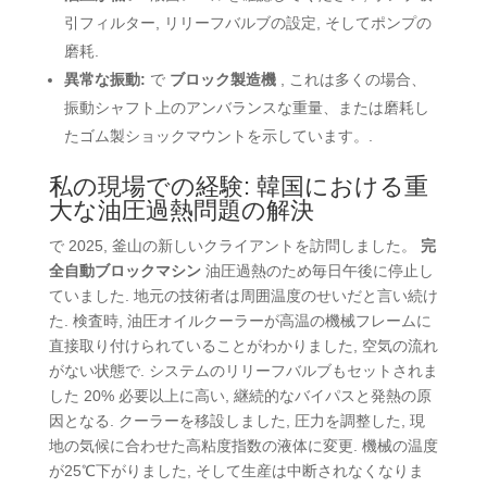
引フィルター, リリーフバルブの設定, そしてポンプの
磨耗.
異常な振動:
で
ブロック製造機
, これは多くの場合、
振動シャフト上のアンバランスな重量、または磨耗し
たゴム製ショックマウントを示しています。.
私の現場での経験: 韓国における重
大な油圧過熱問題の解決
で 2025, 釜山の新しいクライアントを訪問しました。
完
全自動ブロックマシン
油圧過熱のため毎日午後に停止し
ていました. 地元の技術者は周囲温度のせいだと言い続け
た. 検査時, 油圧オイルクーラーが高温の機械フレームに
直接取り付けられていることがわかりました, 空気の流れ
がない状態で.
システムのリリーフバルブもセットされま
した
20% 必要以上に高い, 継続的なバイパスと発熱の原
因となる. クーラーを移設しました, 圧力を調整した, 現
地の気候に合わせた高粘度指数の液体に変更.
機械の温度
が25℃下がりました
, そして生産は中断されなくなりま