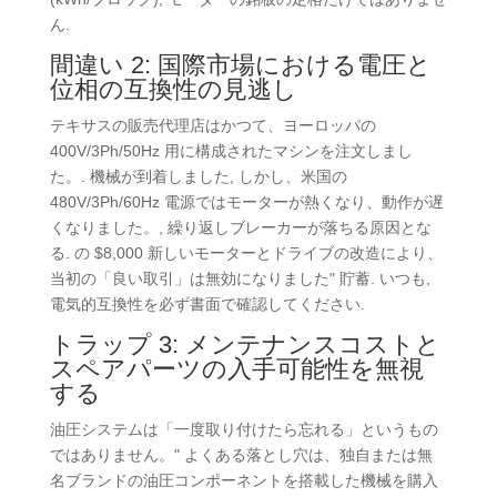
ん.
間違い 2: 国際市場における電圧と
位相の互換性の見逃し
テキサスの販売代理店はかつて、ヨーロッパの
400V/3Ph/50Hz 用に構成されたマシンを注文しまし
た。. 機械が到着しました, しかし、米国の
480V/3Ph/60Hz 電源ではモーターが熱くなり、動作が遅
くなりました。, 繰り返しブレーカーが落ちる原因とな
る. の $8,000 新しいモーターとドライブの改造により、
当初の「良い取引」は無効になりました" 貯蓄. いつも,
電気的互換性を必ず書面で確認してください.
トラップ 3: メンテナンスコストと
スペアパーツの入手可能性を無視
する
油圧システムは「一度取り付けたら忘れる」というもの
ではありません。" よくある落とし穴は、独自または無
名ブランドの油圧コンポーネントを搭載した機械を購入