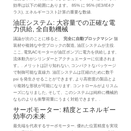
効率は以下の範囲にあります。 85% に 95% (IE3/IE4ク
ラス), エネルギーコスト計算の重要な数値.
油圧システム: 大容量での正確な電
力供給, 全自動機械
議論が次のことに移ると、
完全に自動ブロックマシン
舗
装材や複雑な中空ブロックの製造, 油圧システムが主役.
ここ, 電気ACモーターが油圧ポンプに電力を供給します,
流体動力がシリンダーとアクチュエーターに伝達されま
す。. メリットは計り知れない, コンパクトなパッケージ
で制御可能な直線力. 油圧システムは圧縮のために数千
psi を発生させることができます, より高密度の製品とよ
り複雑な形状が可能になります. コントロールがよりスム
ーズになりました, そして、このシステムは純粋に機械的
なものよりも衝撃荷重にうまく対処できます。.
サーボモーター: 精度とエネルギー
効率の未来
最先端を代表するサーボモーター. 優れた位置精度を実現