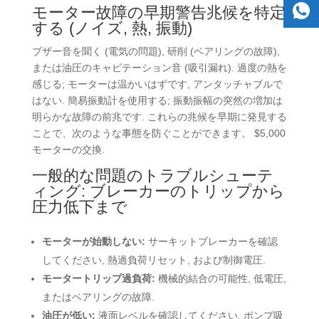
モーター故障の早期警告兆候を特定
する (ノイズ, 熱, 振動)
ブザー音を聞く (電気の問題), 研削 (ベアリングの故障),
または油圧のキャビテーション音 (吸引漏れ). 過度の熱を
感じる; モーターは温かいはずです, アンタッチャブルで
はない. 簡易振動計を使用する; 振動振幅の突然の増加は
明らかな故障の前兆です. これらの兆候を早期に発見する
ことで、次のような事態を防ぐことができます。 $5,000
モーターの交換.
一般的な問題のトラブルシューテ
ィング: ブレーカーのトリップから
圧力低下まで
モーターが始動しない
:
サーキットブレーカーを確認
してください, 熱過負荷リセット, および制御電圧.
モータートリップ過負荷:
機械的結合の可能性, 低電圧,
またはベアリングの故障.
油圧が低い:
液面レベルを確認してください, ポンプ吸