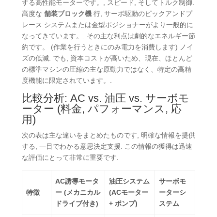
する高性能モーターです。, スピード, そしてトルク制御.
高度な
舗装ブロック機
行, サーボ駆動のピックアンドプ
レース システムまたは金型ポジショナーがより一般的に
なってきています。. その主な利点は劇的なエネルギー節
約です。 (作業を行うときにのみ電力を消費します) ノイ
ズの低減. でも, 資本コストが高いため、現在、ほとんど
の標準マシンの圧縮の主な原動力ではなく、特定の高精
度機能に限定されています。.
比較分析: AC vs. 油圧 vs. サーボモ
ーター (料金, パフォーマンス, 応
用)
次の表は主な違いをまとめたものです, 明確な情報を提供
する, 一目でわかる意思決定支援. この情報の獲得は迅速
な評価にとって非常に重要です.
AC誘導モータ
油圧システム
サーボモ
特徴
ー (メカニカル
(ACモーター
ーターシ
ドライブ付き)
+ ポンプ)
ステム