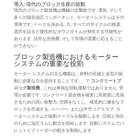
導入: 現代のブロック生産の鼓動
現代のブロック製造機は機械の交響曲です, 電気, そして
多くの場合油圧コンポーネント. モーターシステムはその
導体です, ペースを決める, 力, すべてのサイクルの精度.
選択を誤ると慢性的なダウンタイムが発生する可能性が
あります, 法外な光熱費, そして市場の需要に応えること
ができない.
ブロック製造機におけるモーター
システムの重要な役割
モーター システムの主な機能は、材料の圧縮と金型の振
動に必要な力を提供することです。. で
コンクリートブ
ロック製造機
,
これは単純な回転運動ではありません
. 管
理が必要です, コンクリート混合物を確実に高密度に充填
するための高い衝撃力, 空隙をなくし、構造的に健全なブ
ロックを作成する, ペーバー, または中空コアスラブ. モ
ーターシステムが振動テーブルを駆動します, 圧縮と排出
のために油圧ラムに動力を供給します, 自動システムでパ
レットとフィーダーの動きを制御します.