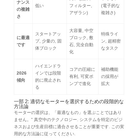
ナンス
低い
フィルター,
(電子的な
の複雑
アザラシ)
複雑さ)
さ
大容量, 中空
スタートアッ
特殊ライ
に最適
ブロック, 敷
プ, 少量の, 固
ン, 超精密
です
石, 完全自動
体ブロック
なタスク
化
ハイエンドラ
コアの圧縮に
補助機能
2026
インでは段階
有利, 可変ポ
の採用が
傾向
的に廃止され
ンプで進化
拡大
る
一部 2: 適切なモーターを選択するための段階的な
方法論
モーターの選択は、「最適なもの」を選ぶことではあり
ません。
" 真空中のテクノロジー.
システムを特定のビジ
ネスおよび生産目標に適合させることが重要です
. この実
用的な方法論に従ってください.