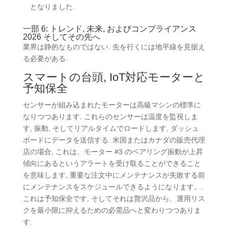
となりました.
一部 6: トレンド, 未来, およびコンプライアンス
2026 そしてその先へ
業界は静的なものではない. 先を行くには地平線を見据え
る必要がある.
スマートの台頭, IoT対応モーターと
予知保全
センサーが組み込まれたモーターは高級マシンの標準に
なりつつあります. これらのセンサーは温度を監視しま
す, 振動, そしてリアルタイムでロードします, ダッシュ
ボードにデータを送信する. 米国またはカナダの販売代理
店の場合,
これは、モーター #3 のベアリング振動が上昇
傾向にあるというアラートを受け取ることができること
を意味します
, 重要な注文中にメンテナンスが失敗する前
にメンテナンスをスケジュールできるようになります。.
これは予知保全です,
そしてそれは贅沢品から、運用リス
クを最小限に抑えるための必需品へと変わりつつありま
す
.