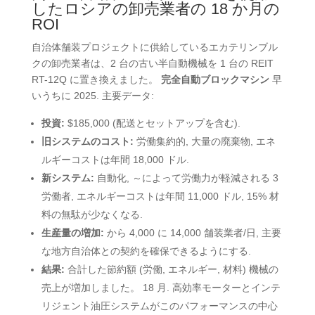
したロシアの卸売業者の 18 か月の
ROI
自治体舗装プロジェクトに供給しているエカテリンブル
クの卸売業者は、2 台の古い半自動機械を 1 台の REIT
RT-12Q に置き換えました。
完全自動ブロックマシン
早
いうちに 2025. 主要データ:
投資:
$185,000 (配送とセットアップを含む).
旧システムのコスト:
労働集約的, 大量の廃棄物, エネ
ルギーコストは年間 18,000 ドル.
新システム:
自動化, ～によって労働力が軽減される 3
労働者, エネルギーコストは年間 11,000 ドル, 15% 材
料の無駄が少なくなる.
生産量の増加:
から 4,000 に 14,000 舗装業者/日, 主要
な地方自治体との契約を確保できるようにする.
結果:
合計した節約額 (労働, エネルギー, 材料) 機械の
売上が増加しました。 18 月. 高効率モーターとインテ
リジェント油圧システムがこのパフォーマンスの中心