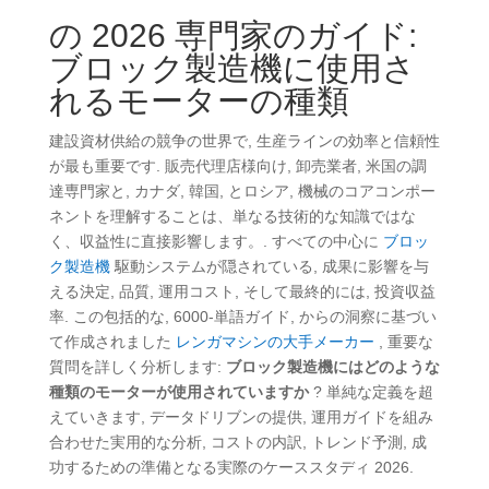
の 2026
専門家のガイド
:
ブロック製造機に使用さ
れるモーターの種類
建設資材供給の競争の世界で, 生産ラインの効率と信頼性
が最も重要です. 販売代理店様向け, 卸売業者, 米国の調
達専門家と, カナダ, 韓国, とロシア,
機械のコアコンポー
ネントを理解することは、単なる技術的な知識ではな
く、収益性に直接影響します。
. すべての中心に
ブロッ
ク製造機
駆動システムが隠されている, 成果に影響を与
える決定, 品質, 運用コスト, そして最終的には, 投資収益
率. この包括的な, 6000-単語ガイド, からの洞察に基づい
て作成されました
レンガマシンの大手メーカー
, 重要な
質問を詳しく分析します:
ブロック製造機にはどのような
種類のモーターが使用されていますか
? 単純な定義を超
えていきます, データドリブンの提供, 運用ガイドを組み
合わせた実用的な分析, コストの内訳, トレンド予測, 成
功するための準備となる実際のケーススタディ 2026.