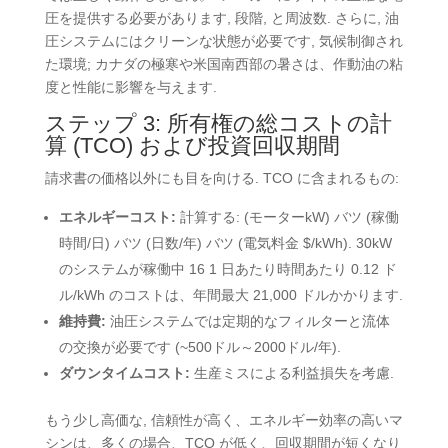
圧を提供する必要があります
, 段階, と周波数. さらに, 油
圧システムにはクリーンな状態が必要です, 気候制御され
た環境; カナダの極寒や米国南西部の暑さは、作動油の粘
度と性能に影響を与えます.
ステップ 3: 所有権の総コストの計
算 (TCO) および投資回収期間
請求書の価格以外にも目を向ける. TCO に含まれるもの:
エネルギーコスト:
計算する: (モーターkW) バツ (稼働
時間/日) バツ (日数/年) バツ (電気料金 $/kWh). 30kW
のシステムが稼働中 16 1 日あたり時間あたり 0.12 ド
ル/kWh のコストは、年間最大 21,000 ドルかかります.
維持費:
油圧システムでは定期的なフィルターと流体
の交換が必要です (~500ドル～2000ドル/年).
ダウンタイムコスト:
生産ミスによる利益損失を考慮.
もう少し高価な, 信頼性が高く、エネルギー効率の高いマ
シンは、多くの場合、TCO が低く、回収期間が短くなり