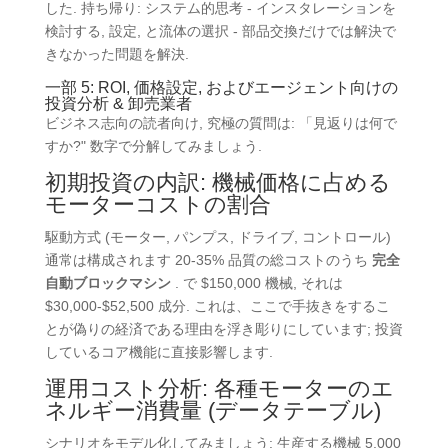
した. 持ち帰り: システム的思考 - インスタレーションを
検討する, 設定, と流体の選択 - 部品交換だけでは解決で
きなかった問題を解決.
一部 5: ROI, 価格設定, およびエージェント向けの
投資分析 & 卸売業者
ビジネス志向の読者向け, 究極の質問は:
「見返りは何で
すか
?"
数字で分解してみましょう
.
初期投資の内訳: 機械価格に占める
モーターコストの割合
駆動方式 (モーター, パンプス, ドライブ, コントロール)
通常は構成されます 20-35% 品質の総コストのうち
完全
自動ブロックマシン
. で $150,000 機械,
それは
$30,000-$52,500 成分. これは、ここで手抜きをするこ
とが偽りの経済である理由を浮き彫りにしています;
投資
しているコア機能に直接影響します
.
運用コスト分析: 各種モーターのエ
ネルギー消費量 (データテーブル)
シナリオをモデル化してみましょう
: 生産する機械 5,000