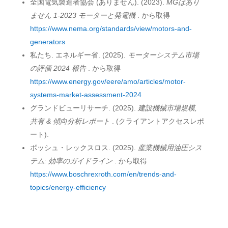
全国電気製造者協会 (ありません). (2023).
MGはあり
ません 1-2023 モーターと発電機
. から取得
https://www.nema.org/standards/view/motors-and-
generators
私たち. エネルギー省. (2025).
モーターシステム市場
の評価 2024 報告
. から取得
https://www.energy.gov/eere/amo/articles/motor-
systems-market-assessment-2024
グランドビューリサーチ. (2025).
建設機械市場規模,
共有 & 傾向分析レポート
. (クライアントアクセスレポ
ート).
ボッシュ・レックスロス. (2025).
産業機械用油圧シス
テム: 効率のガイドライン
. から取得
https://www.boschrexroth.com/en/trends-and-
topics/energy-efficiency