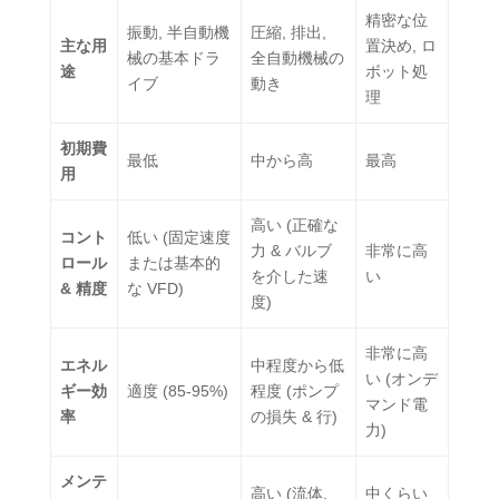
精密な位
振動, 半自動機
圧縮, 排出,
主な用
置決め, ロ
械の基本ドラ
全自動機械の
途
ボット処
イブ
動き
理
初期費
最低
中から高
最高
用
高い (正確な
コント
低い (固定速度
力 & バルブ
非常に高
ロール
または基本的
を介した速
い
& 精度
な VFD)
度)
非常に高
エネル
中程度から低
い (オンデ
ギー効
適度 (85-95%)
程度 (ポンプ
マンド電
率
の損失 & 行)
力)
メンテ
高い (流体,
中くらい