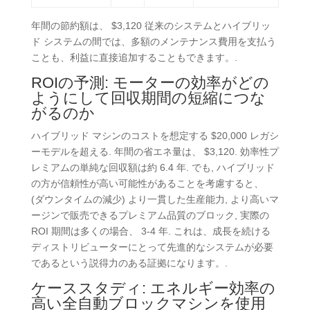
年間の節約額は、 $3,120 従来のシステムとハイブリッ
ド システムの間では、多額のメンテナンス費用を支払う
ことも、利益に直接追加することもできます。.
ROIの予測: モーターの効率がどの
ようにして回収期間の短縮につな
がるのか
ハイブリッド マシンのコストを想定する $20,000 レガシ
ーモデルを超える. 年間の省エネ量は、 $3,120. 効率性プ
レミアムの単純な回収額は約 6.4 年. でも,
ハイブリッド
の方が信頼性が高い可能性があることを考慮すると、
(ダウンタイムの減少) より一貫した生産能力, より高いマ
ージンで販売できるプレミアム品質のブロック, 実際の
ROI 期間は多くの場合、 3-4 年. これは、成長を続ける
ディストリビューターにとって先進的なシステムが必要
であるという説得力のある証拠になります。.
ケーススタディ:
エネルギー効率の
高い全自動ブロックマシンを使用