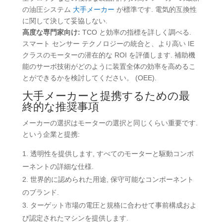
の油圧システム
大手メーカー
が標準です. 電気的互換性
に関して決して妥協しない.
高度な専門家向け:
TCO と効率の指標を詳しく調べる.
スマート センサー テクノロジーの統合と、より高い IE
クラスのモーターの潜在的な ROI を評価します. 補助機
能のサーボ技術がどのように装置全体の効率を高めるこ
とができるかを検討してください。 (OEE).
大手メーカーと提携するための最
終的な推奨事項
メーカーの選択はモーターの選択と同じくらい重要です.
という企業と提携:
透明性を提供します, すべてのモーターと駆動コンポ
ーネントの詳細な仕様.
世界的に認められた用途, 保守可能なコンポーネント
のブランド.
ターゲット市場の電圧と規格に合わせて事前構成およ
び認定されたマシンを提供します
.