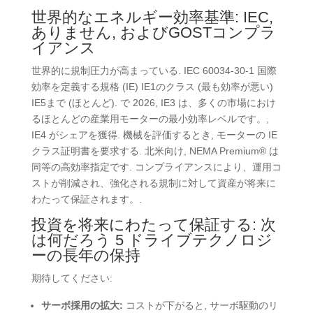
世界的なエネルギー効率基準: IEC,
ありません, およびGOSTコンプラ
イアンス
世界的に規制圧力が高まっている. IEC 60034-30-1 国際
効率を定義する規格 (IE) IE1のクラス (最も効率が悪い)
IE5まで (ほとんど). で 2026, IE3 は、多くの市場におけ
るほとんどの産業用モーターの最小効率レベルです。,
IE4 がシェアを獲得. 機械を評価するとき,
モーターの IE
クラス証明書を要求する
. 北米向け, NEMA Premium® は
同等の高効率指定です. コンプライアンスにより、運用コ
ストが削減され、強化される規制に対して資産が将来に
わたって保証されます。.
投資を将来にわたって保証する: 次
は何だろう 5 ドライブテクノロジ
ーの長年の保持
期待してください:
サーボ採用の拡大:
コストが下がると, サーボ駆動のリ