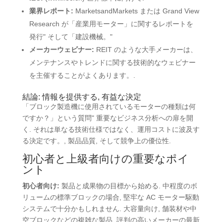
業界レポート:
MarketsandMarkets または Grand View
Research が「産業用モーター」に関するレポートを
発行" そして「建設機械。"
メーカーウェビナー:
REIT のような大手メーカーは、
メンテナンスやトレンドに関する技術的なウェビナー
を主催することがよくあります。.
結論: 情報を提供する, 有益な決定
「ブロック製造機に使用されているモーターの種類は何
ですか？」という質問" 重要なビジネス分析への扉を開
く.
それは単なる技術仕様ではなく、運用コストに波及す
る決定です。
, 製品品質, そして競争上の優位性.
初心者と上級者向けの重要なポイ
ント
初心者向け:
製品と成果物の目標から始める. 中程度のボ
リュームの標準ブロックの場合, 堅牢な AC モーター駆動
システムで十分かもしれません. 大容量向け, 舗装材や中
空ブロックなどの複雑な製品, 評判の高いメーカーの最新