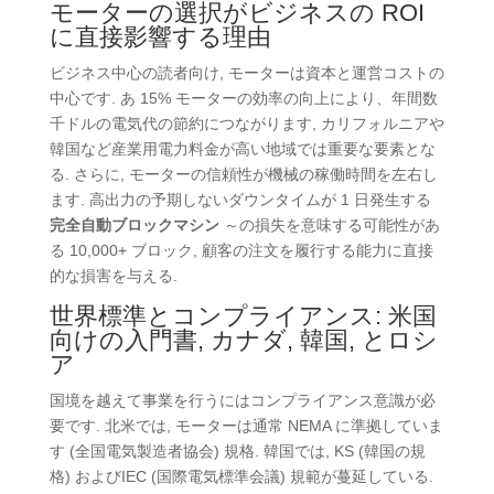
モーターの選択がビジネスの ROI
に直接影響する理由
ビジネス中心の読者向け, モーターは資本と運営コストの
中心です. あ 15% モーターの効率の向上により、年間数
千ドルの電気代の節約につながります, カリフォルニアや
韓国など産業用電力料金が高い地域では重要な要素とな
る. さらに, モーターの信頼性が機械の稼働時間を左右し
ます. 高出力の予期しないダウンタイムが 1 日発生する
完全自動ブロックマシン
～の損失を意味する可能性があ
る 10,000+ ブロック, 顧客の注文を履行する能力に直接
的な損害を与える.
世界標準とコンプライアンス: 米国
向けの入門書, カナダ, 韓国, とロシ
ア
国境を越えて事業を行うにはコンプライアンス意識が必
要です. 北米では, モーターは通常 NEMA に準拠していま
す (全国電気製造者協会) 規格. 韓国では, KS (韓国の規
格) およびIEC (国際電気標準会議) 規範が蔓延している.