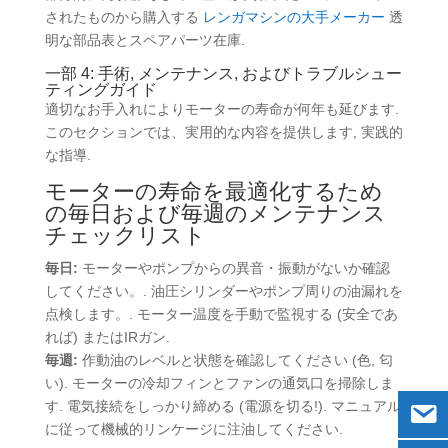
されたものから購入する
レンガマシンの大手メーカー
透
明な部品表とスペアパーツ在庫.
一部 4: 手術, メンテナンス, およびトラブルシュー
ティングガイド
適切なお手入れによりモーターの寿命が何年も延びます.
このセクションでは、実用的な内容を提供します, 実践的
な指導.
モーターの寿命を最適化するため
の毎日および毎週のメンテナンス
チェックリスト
毎日:
モーターやポンプからの異音・振動がないか確認
してください。. 油圧シリンダーやポンプ周りの油漏れを
点検します。. モーター温度を手動で監視する (安全であ
れば) またはIRガン.
毎週:
作動油のレベルと状態を確認してください (色, 匂
い). モーターの冷却フィンとファンの通気口を掃除しま
す. 電気接続をしっかり締める (電源を切る!). マニュアル
に従って機械的リンケージに注油してください.