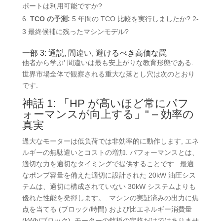
ポートは利用可能ですか?
TCO の予測:
5 年間の TCO 比較を実行しましたか? 2-
3 最終候補に残ったマシンモデル?
一部 3: 通説, 間違い, 避けるべき高価な罠
他者から学ぶ' 間違いは最も安上がりな教育形態である.
世界市場全体で観察される重大な落とし穴は次のとおり
です.
神話 1: 「HP が高いほど常にパフ
ォーマンスが向上する」" – 効率の
真実
過大なモーターは低負荷では非効率的に動作します, エネ
ルギーの無駄遣いとコストの増加. パフォーマンスとは、
適切な力を適切なタイミングで提供することです . 最適
なポンプ容量を備えた適切に設計された 20kW 油圧シス
テムは、適切に構成されていない 30kW システムよりも
優れた性能を発揮します。.
マシンの実証済みの出力に焦
点を当てる
(ブロック/時間) および比エネルギー消費量
(kWh/ブロック), モーターの銘板の定格だけではありませ