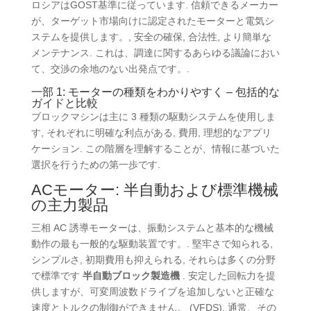
ロシアはGOST基準に従っています. 信頼できるメーカー
が、ターゲット市場向けに認定されたモーターと電気シ
ステムを提供します。, 安全の確保, 合法性, より簡単な
メンテナンス. これは、調達に関するあらゆる議論におい
て、交渉の余地のない出発点です。.
一部 1: モーターの種類をわかりやすく – 包括的な
ガイドと比較
ブロックマシンは主に 3 種類の駆動システムを使用しま
す, それぞれに明確な利点がある, 費用, 理想的なアプリ
ケーション. この階層を理解することが、情報に基づいた
選択を行うための第一歩です.
ACモーター: 半自動および標準機械
の主力製品
三相 AC 誘導モーターは、振動システムと基本的な機械
動作の最も一般的な駆動装置です。. 堅牢さで知られる,
シンプルさ, 初期費用も抑えられる, それらは多くの分野
で標準です
半自動ブロック製造機
. 安定した回転力を提
供しますが、可変周波数ドライブを追加しないと正確な
速度とトルクの制御ができません。 (VFDS). 通常、その