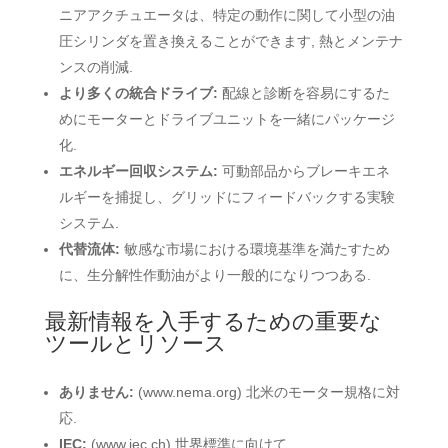
ニアアクチュエータは、特定の動作に関して小型の油
圧シリンダを置き換えることができます, 熱とメンテナ
ンスの削減.
より多くの統合ドライブ:
配線と診断を容易にするた
めにモーターとドライブユニットを一緒にパッケージ
化.
エネルギー回収システム:
可動部品からブレーキエネ
ルギーを捕捉し、グリッドにフィードバックする実験
システム.
代替流体:
敏感な市場における環境基準を満たすため
に、生分解性作動油がより一般的になりつつある.
最新情報を入手するための重要な
ツールとリソース
ありません:
(www.nema.org) 北米のモーター規格に対
応.
IEC:
(www.iec.ch) 世界標準に向けて.