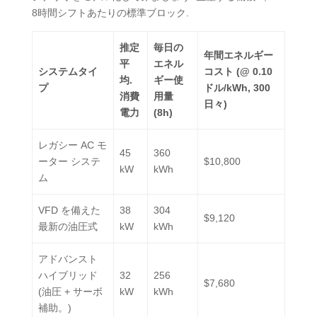
8時間シフトあたりの標準ブロック.
推定
毎日の
年間エネルギー
平
エネル
システムタイ
コスト (@ 0.10
均.
ギー使
プ
ドル/kWh, 300
消費
用量
日々)
電力
(8h)
レガシー AC モ
45
360
ーター システ
$10,800
kW
kWh
ム
VFD を備えた
38
304
$9,120
最新の油圧式
kW
kWh
アドバンスト
ハイブリッド
32
256
$7,680
(油圧 + サーボ
kW
kWh
補助。)