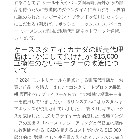
することです. シール不良やバルブ固着時, 海外からの部
品を待つために数週間のダウンタイムに直面する. 世界的
に認められたコンポーネント ブランドを使用したマシン
にこだわる (例えば。, ボッシュ・レックスロス, パーカ
ー, シーメンス) 米国の現地代理店ネットワークと連携,
カナダ, 等.
ケーススタディ: カナダの販売代理
店はいかにして負けたか $15,000
互換性のないモーターの改造につ
いて
で 2024, モントリオールを拠点とする販売代理店が「お
買い得品」を購入しました"
コンクリートブロック製造
機
専門外のサプライヤーからの. この機械は標準モータ
ーを使用していましたが、送りシステムにはカスタムギ
アボックスが使用されていました。. 後 8 月, ギアボック
スが故障した. 元のサプライヤーが消滅した. 現地エンジ
ニアの支出 3 リバースエンジニアリングと代替品の製作
に数週間かかる, CADを超えるコストがかかる $15,000
部分的に, 労働, そして生産量が失われた. レッスン: 確立